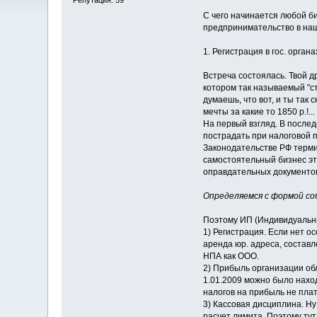
С чего начинается любой биз
предпринимательство в наш
1. Регистрация в гос. орга
Встреча состоялась. Твой д
котором так называемый "ст
думаешь, что вот, и ты так
мечты за какие то 1850 р.!...
На первый взгляд. В послед
пострадать при налоговой п
Законодательстве РФ терми
самостоятельный бизнес эт
оправдательных документов
Определяемся с формой с
Поэтому ИП (Индивидуальн
1) Регистрация. Если нет о
аренда юр. адреса, составл
НПА как ООО.
2) Прибыль организации обл
1.01.2009 можно было нахо
налогов на прибыль не плат
3) Кассовая дисциплина. Ну
расчет лимита. Поэтому тут