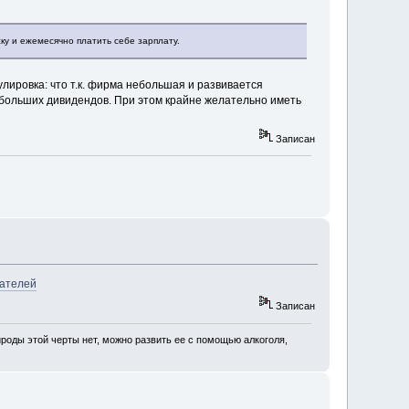
ку и ежемесячно платить себе зарплату.
лировка: что т.к. фирма небольшая и развивается
 больших дивидендов. При этом крайне желательно иметь
Записан
мателей
Записан
роды этой черты нет, можно развить ее с помощью алкоголя,