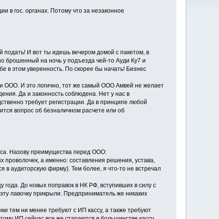
ии в гос. органах. Потому что за незаконное
й подать! И вот ты идешь вечером домой с пакетом, в
но брошенный на ночь у подъезда чей-то Ауди Ку7 и
бе в этом уверенность. По скорее бы начать! Бизнес
ли ООО. И это логично, тот же самый ООО Амвей не желает
ения. Да и законность соблюдена. Нет у нас в
ственно требует регистрации. Да в принципе любой
ится вопрос об безналичном расчете или об
са. Назову преимущества перед ООО:
х проволочек, а именно: составления решения, устава,
я в аудиторскую фирму). Тем более, я что-то не встречал
года. До новых поправок в НК РФ, вступивших в силу с
эту лавочку прикрыли. Предприниматель же никаких
нки тем ни менее требуют с ИП кассу, а также требуют
этому ИП сейчас все же стараются в большинстве кассу