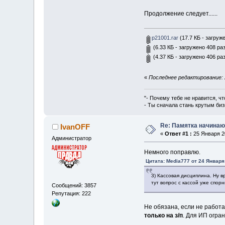
Продолжение следует..
p21001.rar
(17.7 КБ - загруже
(6.33 КБ - загружено 408 раз
(4.37 КБ - загружено 406 раз
«
Последнее редактирование: 2
"- Почему тебе не нравится, чт
- Ты сначала стань крутым биз
Re: Памятка начина
IvanOFF
«
Ответ #1 :
25 Января 20
Администратор
Немного поправлю.
Цитата: Media777 от 24 Января
3) Кассовая дисциплина. Ну в
тут вопрос с кассой уже спор
Сообщений: 3857
Репутация: 222
Не обязана, если не работ
только на з/п
. Для ИП огра