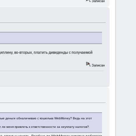
Записан
циплину, во-вторых, платить дивиденды с получаемой
Записан
нные деньги обналичиваю с кошелька WebMoney? Ведь на этот
ли меня привлечь к ответственности за неуплату налогов?