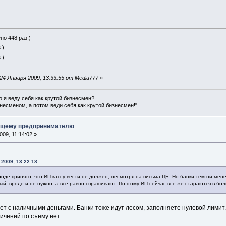
....
но 448 раз.)
.)
.)
4 Января 2009, 13:33:55 от Media777
»
о я веду себя как крутой бизнесмен?
несменом, а потом веди себя как крутой бизнесмен!"
ющему предпринимателю
09, 11:14:02 »
 2009, 13:22:18
роде принято, что ИП кассу вести не должен, несмотря на письма ЦБ. Но банки тем ни мен
ный, вроде и не нужно, а все равно спрашивают. Поэтому ИП сейчас все же стараются в бол
ает с наличными деньгами. Банки тоже идут лесом, заполняете нулевой лимит
ничений по съему нет.