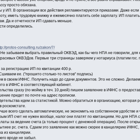
ассу просто обязана.
 у ИП. В организации все действия регламентируются приказами. Даже если 
оту, иметь трудовую книжку и ежемесячно платить себе зарплату. ИП плати
м. Да и отчетности ИП сдавать меньше.
ости определились.
tp://protos-consulting.ru/zakon/7/
Не забываем выбрать правильный ОКВЭД, как бы чего НПА не говорили, для н
красивых ОКВЭДов. Первые три страницы заверяем у нотариуса (платим гос. 
 за регистрацию ИП по квитанции 400 р.
Сшиваем ее. ("прошито столько-то листов" подпись)
ем в своем ИФНС. Получить надо до сдачи документов. Это не сложно. Делае
нто в ИФНС в соответствующий кабинет.
ельства сразу (по мойму в теч. 10 дней) пишем заявление в ИФНС о предост
ение придет по почте на адрес прописки.
детельства идем за статистикой. Можно обратиться в организацию, которая 
в роскомстате.
учше всего сделать автоматическую, не экономить на собственном удобстве и 
рым ИП счет не нужен вообще, налог они платят по квитанциям. Но для НПА 
латы за ведение счета (а только процент с денежной операции). После откры
тиее рс. счета. Сдаем это заявление как можно скорее в канцелярию ИФНС, 
ка из канцелярии.
чего вроде не забыл.