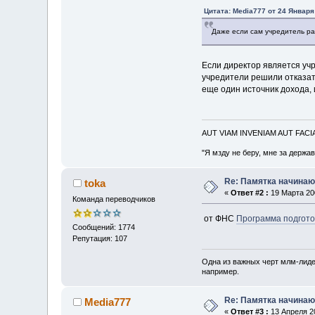
Цитата: Media777 от 24 Января
Даже если сам учредитель ра
Если директор является уч
учредители решили отказат
еще один источник дохода, 
AUT VIAM INVENIAM AUT FAC
"Я мзду не беру, мне за держа
Re: Памятка начина
toka
«
Ответ #2 :
19 Марта 200
Команда переводчиков
от ФНС
Программа подгото
Сообщений: 1774
Репутация: 107
Одна из важных черт млм-лиде
например.
Re: Памятка начина
Media777
«
Ответ #3 :
13 Апреля 20