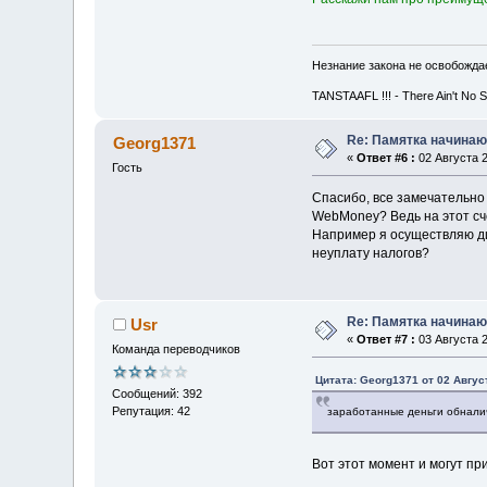
Незнание закона не освобождае
TANSTAAFL !!! - There Ain't No 
Re: Памятка начина
Georg1371
«
Ответ #6 :
02 Августа 2
Гость
Спасибо, все замечательно 
WebMoney? Ведь на этот сче
Например я осуществляю ди
неуплату налогов?
Re: Памятка начина
Usr
«
Ответ #7 :
03 Августа 2
Команда переводчиков
Цитата: Georg1371 от 02 Август
Сообщений: 392
Репутация: 42
заработанные деньги обнали
Вот этот момент и могут п