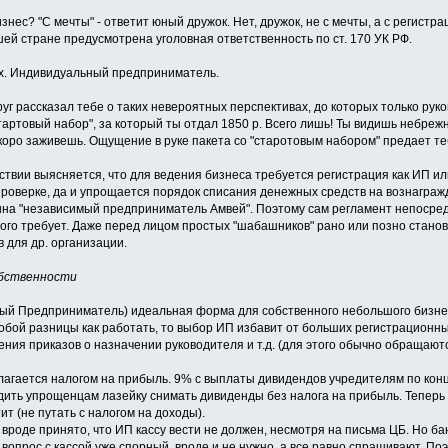
нес? "С мечты" - ответит юный дружок. Нет, дружок, не с мечты, а с регистрац
ей стране предусмотрена уголовная ответственность по ст. 170 УК РФ.
нах. Индивидуальный предприниматель.
руг рассказал тебе о таких невероятных перспективах, до которых только руко
артовый набор", за который ты отдал 1850 р. Всего лишь! Ты видишь небреж
 скоро заживешь. Ощущение в руке пакета со "старотовым набором" предает те
ствии выясняется, что для ведения бизнеса требуется регистрация как ИП и
роверке, да и упрощается порядок списания денежных средств на вознагражд
на "независимый предприниматель Амвей". Поэтому сам регламент непосред
ого требует. Даже перед лицом простых "шабашников" рано или позно станов
 для др. организации.
обственности
ый Предприниматель) идеальная форма для собственного небольшого бизне
собой разницы как работать, то выбор ИП избавит от больших регистрационны
ения приказов о назначении руководителя и т.д. (для этого обычно обращаютс
агается налогом на прибыль. 9% с выплаты дивидендов учредителям по концу 
дить упрощенцам лазейку снимать дивиденды без налога на прибыль. Теперь 
ит (не путать с налогом на доходы).
 вроде принято, что ИП кассу вести не должен, несмотря на письма ЦБ. Но ба
 вопрос с кассой уже спорный, вроде и не нужно, а все равно спрашивают. По