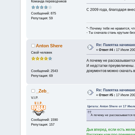
Команда переводчиков
С 2009 года, благодаря вне
Сообщений: 875
Репутация: 59
"- Почему тебе не нравится, чт
- Ты сначала стань крутым биз
Re: Памятка начина
Anton Shere
«
Ответ #4 :
17 Июля 2009
Свой человек
А почему не рассказываетс
И недстатки преувеличены.
документов можно скачать в
Сообщений: 2543
Репутация: 69
Re: Памятка начина
_Zeb_
«
Ответ #5 :
17 Июля 2009
V.I.P.
Цитата: Anton Shere от 17 Июля
А почему не рассказывается 
Сообщений: 1590
Репутация: 157
Дык вперед, если есть жел
Расскажи нам про преимуще