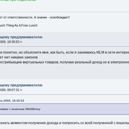
т от ответственности. А знание - освобождает!
Such Thing As A Free Lunch
ющему предпринимателю
009, 18:30:53 »
и понятно, но объясните мне, как быть, если я занимаюсь MLM в сети интер
т нет никаких законов.
стрибьюцию виртуальных товаров, получаю реальный доход но в электронной
ющему предпринимателю
009, 09:07:31 »
а 2009, 18:30:53
чиваю с кошелька WebMoney
ризнать моментом получения дохода и попросить со всей полученной с кошел