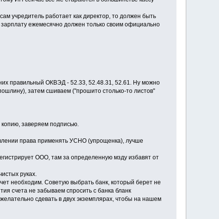
сам учредитель работает как директор, то должен быть
ть зарплату ежемесячно должен только своим официально
их правильный ОКВЭД - 52.33, 52.48.31, 52.61. Ну можно
пошлину), затем сшиваем ("прошито столько-то листов"
м копию, заверяем подписью.
авлении права применять УСНО (упрощенка), лучше
регистрирует ООО, там за определенную мзду избавят от
чистых руках.
счет необходим. Советую выбрать банк, который берет не
тия счета не забываем спросить с банка бланк
желательно сдевать в двух экземплярах, чтобы на нашем