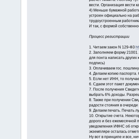
вести. Организация вести к
4) Меньше бумажной работы
устроен официально на раб
трудоустроенным работника
И так, с формой собственн
Процесс регистрации
1. Читаем закон N 129-ФЗ
ht
2. Заполняем форму 21001. 
для понта написать других 
подпись)
3. Оплачиваем гос. пошлину
4. Делаем копию паспорта. 
5. Если нет ИНН, то получа
6. Сдаем этот пакет докуме
7. После получения Свидет
выбрать 6% доходы. Разреш
8. Также при получении Сви
радости стояния в очереди 
9. Делаем печать. Печать л
10. Открытие счета. Некото
дорого и без ежемесячной п
уведомления ИФНС об откры
экземпляре осталась отмет
Ну вот в принципе и все, ни