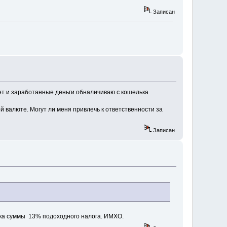
Записан
нет и заработанные деньги обналичиваю с кошелька
 валюте. Могут ли меня привлечь к ответственности за
Записан
ька суммы 13% подоходного налога. ИМХО.