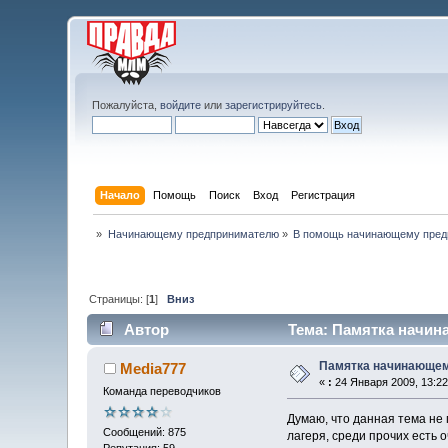
Пожалуйста,
войдите
или
зарегистрируйтесь
.
Начало
Помощь
Поиск
Вход
Регистрация
»
Начинающему предпринимателю
»
В помощь начинающему пред
Страницы: [
1
]
Вниз
Автор
Тема: Памятка начин
Памятка начинающе
Media777
«
:
24 Января 2009, 13:22
Команда переводчиков
Думаю, что данная тема не
Сообщений: 875
лагеря, среди прочих есть 
Репутация: 59