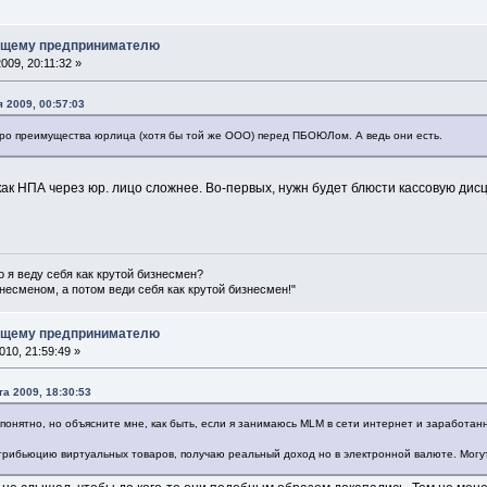
ющему предпринимателю
009, 20:11:32 »
 2009, 00:57:03
про преимущества юрлица (хотя бы той же ООО) перед ПБОЮЛом. А ведь они есть.
ак НПА через юр. лицо сложнее. Во-первых, нужн будет блюсти кассовую дис
о я веду себя как крутой бизнесмен?
несменом, а потом веди себя как крутой бизнесмен!"
ющему предпринимателю
10, 21:59:49 »
а 2009, 18:30:53
 понятно, но объясните мне, как быть, если я занимаюсь MLM в сети интернет и заработа
рибьюцию виртуальных товаров, получаю реальный доход но в электронной валюте. Могут 