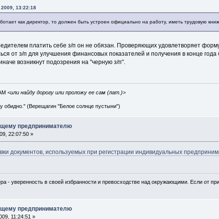
 2009, 13:22:18
ботает как директор, то должен быть устроен официально на работу, иметь трудовую книж
редителем платить себе з/п он не обязан. Проверяющих удовлетворяет форму
ься от з/п для улучшения финансовых показателей и получения в конце года
иначе возникнут подозрения на "черную з/п".
IAM
<или найду дорогу или проложу ее сам (лат.)>
ву обидно." (Верещагин "Белое солнце пустыни")
ющему предпринимателю
9, 22:07:50 »
вки документов, используемых при регистрации индивидуальных предприни
ра - уверенность в своей избранности и превосходстве над окружающими. Если от при
ющему предпринимателю
09, 11:24:51 »