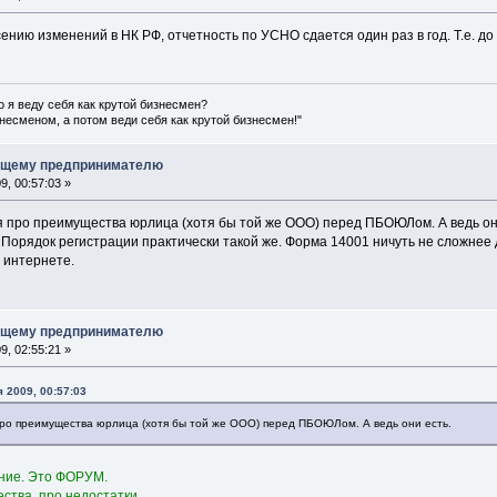
сению изменений в НК РФ, отчетность по УСНО сдается один раз в год. Т.е. до
о я веду себя как крутой бизнесмен?
несменом, а потом веди себя как крутой бизнесмен!"
ющему предпринимателю
, 00:57:03 »
я про преимущества юрлица (хотя бы той же ООО) перед ПБОЮЛом. А ведь он
 Порядок регистрации практически такой же. Форма 14001 ничуть не сложнее
 интернете.
ющему предпринимателю
, 02:55:21 »
 2009, 00:57:03
про преимущества юрлица (хотя бы той же ООО) перед ПБОЮЛом. А ведь они есть.
ание. Это ФОРУМ.
ства, про недостатки.