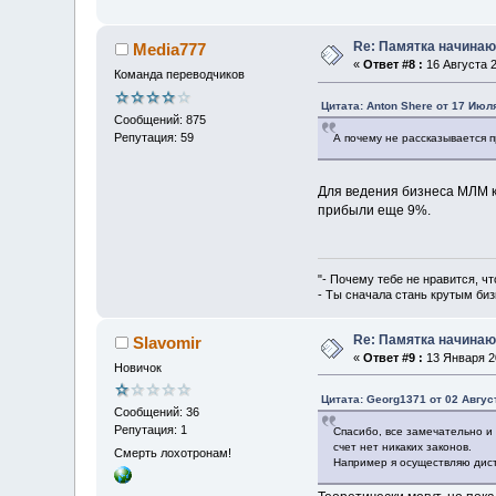
Re: Памятка начина
Media777
«
Ответ #8 :
16 Августа 2
Команда переводчиков
Цитата: Anton Shere от 17 Июля
Сообщений: 875
Репутация: 59
А почему не рассказывается 
Для ведения бизнеса МЛМ к
прибыли еще 9%.
"- Почему тебе не нравится, чт
- Ты сначала стань крутым биз
Re: Памятка начина
Slavomir
«
Ответ #9 :
13 Января 20
Новичок
Цитата: Georg1371 от 02 Август
Сообщений: 36
Репутация: 1
Спасибо, все замечательно и
счет нет никаких законов.
Смерть лохотронам!
Например я осуществляю дист