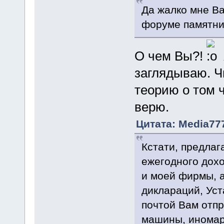
Да жалко мне Ва
форуме памятник
О чем Вы?!
заглядываю. Ч
теорию о том 
верю.
Цитата: Media777
Кстати, предла
ежегодного дохо
и моей фирмы, а
диклараций, Уст
почтой Вам отпр
машины, иномарк