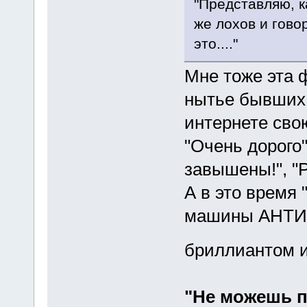
"Представляю, к
же лохов и гово
это...."
Мне тоже эта 
нытье бывших
интернете свою
"Очень дорого"
завышены!", "Р
А в это время 
машины АНТИ-
бриллиантом и
"Не можешь п