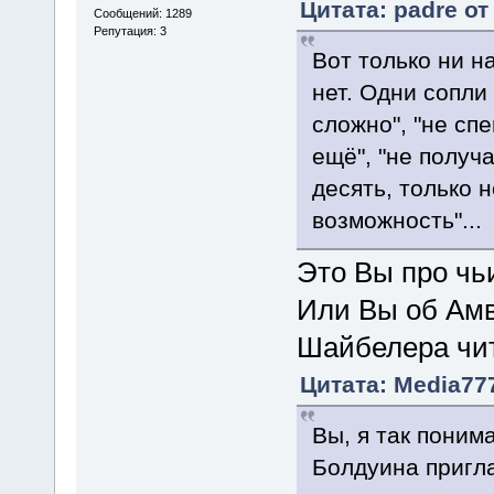
Цитата: padre от
Сообщений: 1289
Репутация: 3
Вот только ни н
нет. Одни сопли 
сложно", "не сп
ещё", "не получа
десять, только 
возможность"...
Это Вы про ч
Или Вы об Амв
Шайбелера чи
Цитата: Media777
Вы, я так поним
Болдуина пригла