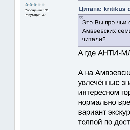
Цитата: kritikus 
Сообщений: 391
Репутация: 32
Это Вы про чьи
Амвеевских сем
читали?
А где АНТИ-МЛ
А на Амвэевск
увлечённые зн
интересном го
нормально вре
вариант экску
толпой по дос