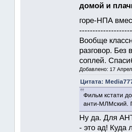
домой и плачь
горе-НПА вмес
-------------------
Вообще класс
разговор. Без 
соплей. Спаси
Добавлено: 17 Апрел
Цитата: Media777
Фильм кстати до
анти-МЛМский. П
Ну да. Для А
- это ад! Куда