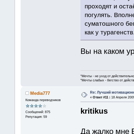
проходят и оста
погулять. Вполн
суматошного бе
как у турагенств
Вы на каком у
"Мечты - не уход от действительн
"Мечты слабых - бегство от дейс
Re: Лучший мотивацион
Media777
«
Ответ #11 :
18 Апреля 2009
Команда переводчиков
kritikus
Сообщений: 875
Репутация: 59
Да жалко мне 