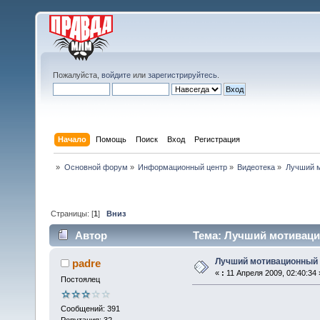
Пожалуйста,
войдите
или
зарегистрируйтесь
.
Начало
Помощь
Поиск
Вход
Регистрация
»
Основной форум
»
Информационный центр
»
Видеотека
»
Лучший м
Страницы: [
1
]
Вниз
Автор
Тема: Лучший мотиваци
Лучший мотивационный 
padre
«
:
11 Апреля 2009, 02:40:34 
Постоялец
Сообщений: 391
Репутация: 32