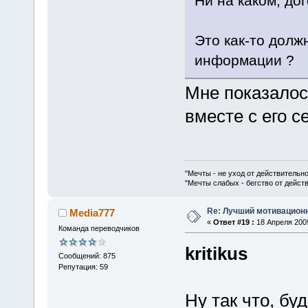
Ни на каком, до
Это как-то дол
информации ?
Мне показало
вместе с его с
"Мечты - не уход от действительн
"Мечты слабых - бегство от дейс
Re: Лучший мотивацион
Media777
«
Ответ #19 :
18 Апреля 2009
Команда переводчиков
kritikus
Сообщений: 875
Репутация: 59
Ну так что, бу