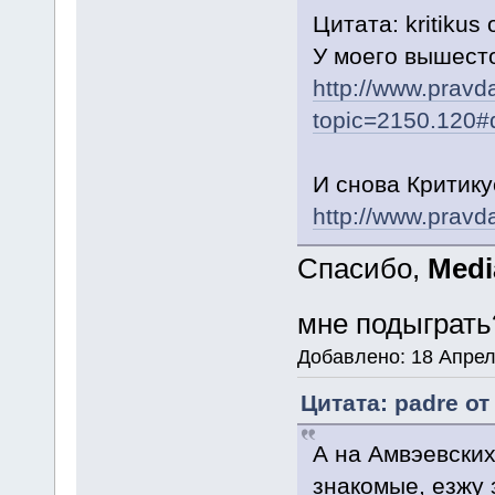
Цитата: kritikus
У моего вышесто
http://www.pravd
topic=2150.120#q
И снова Критику
http://www.pravd
Спасибо,
Medi
мне подыграт
Добавлено: 18 Апреля
Цитата: padre от
А на Амвэевских
знакомые, езжу 