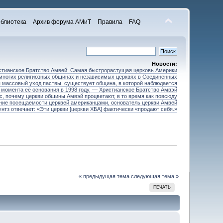
блиотека
Архив форума АМиТ
Правила
FAQ
Новости:
стианское Братство Амвей: Самая быстрорастущая церковь Америки
 многих религиозных общинах и независимых церквях в Соединенных
 массовый уход паствы, существует община, в которой наблюдается
 момента её основания в 1998 году, — Христианское Братство Амвэй
ос, почему церкви общины Амвэй процветают, в то время как повсюду
ние посещаемости церквей американцами, основатель церкви Амвей
унтз отвечает: «Эти церкви [церкви ХБА] фактически «продают себя.»
« предыдущая тема
следующая тема »
ПЕЧАТЬ