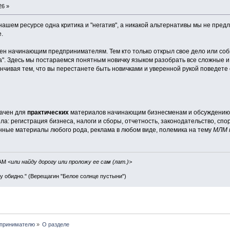
26 »
 нашем ресурсе одна критика и "негатив", а никакой альтернативы мы не пред
.
н начинающим предпринимателям. Тем кто только открыл свое дело или соб
а". Здесь мы постараемся понятным новичку языком разобрать все сложные и
канчивая тем, что вы перестанете быть новичками и уверенной рукой поведете
начен для
практических
материалов начинающим бизнесменам и обсуждению 
ла: регистрация бизнеса, налоги и сборы, отчетность, законодательство, спо
ные материалы любого рода, реклама в любом виде, полемика на тему
МЛМ 
IAM
<или найду дорогу или проложу ее сам (лат.)>
ву обидно." (Верещагин "Белое солнце пустыни")
принимателю
»
О разделе