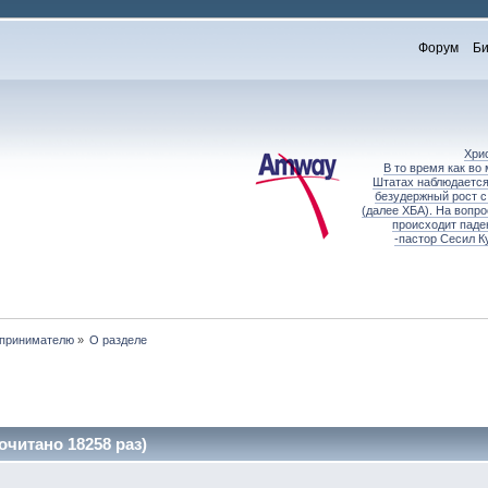
Форум
Би
Хри
В то время как во
Штатах наблюдается
безудержный рост с
(далее ХБА). На вопр
происходит паде
-пастор Сесил К
принимателю
»
О разделе
читано 18258 раз)