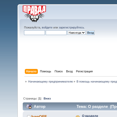
Пожалуйста,
войдите
или
зарегистрируйтесь
.
Начало
Помощь
Поиск
Вход
Регистрация
»
Начинающему предпринимателю
»
В помощь начинающему пред
Страницы: [
1
]
Вниз
Автор
Тема: О разделе (Про
О разделе
IvanOFF