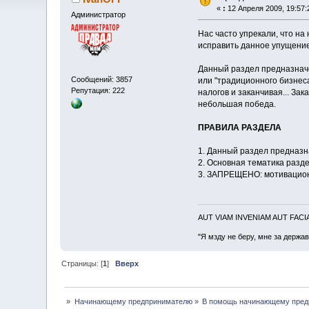
«
:
12 Апреля 2009, 19:57:
Администратор
Нас часто упрекали, что на
исправить данное упущение
Данный раздел предназначе
Сообщений: 3857
или "традиционного бизнес
Репутация: 222
налогов и заканчивая... За
небольшая победа.
ПРАВИЛА РАЗДЕЛА
1. Данный раздел предназ
2. Основная тематика разде
3. ЗАПРЕЩЕНО: мотивацион
AUT VIAM INVENIAM AUT FAC
"Я мзду не беру, мне за держа
Страницы: [
1
]
Вверх
»
Начинающему предпринимателю
»
В помощь начинающему пред