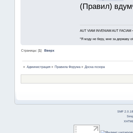
(Правил) вдум
AUT VIAM INVENIAM AUT FACIAM
"Я мзду не беру, мне за державу о
Страницы: [
1
]
Вверх
»
Администрация
»
Правила Форума
»
Доска позора
SMF 2.0.1
Simp
XHTM