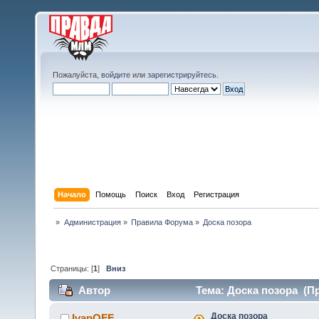
Пожалуйста,
войдите
или
зарегистрируйтесь
.
Начало
Помощь
Поиск
Вход
Регистрация
»
Администрация
»
Правила Форума
»
Доска позора
Страницы: [
1
]
Вниз
Автор
Тема: Доска позора (Пр
Доска позора
IvanOFF