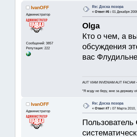
Re: Доска позора
IvanOFF
«
Ответ #6 :
01 Декабря 2008
Администратор
Olga
Кто о чем, а в
Сообщений: 3857
обсуждения эт
Репутация: 222
вас Флудильне
AUT VIAM INVENIAM AUT FACIAM
"Я мзду не беру, мне за державу о
Re: Доска позора
IvanOFF
«
Ответ #7 :
07 Марта 2010, 
Администратор
Пользователь
систематическ