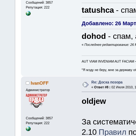
Сообщений: 3857
tatushca
- спа
Репутация: 222
Добавлено: 26 Марта
dohod
- спам, 
«
Последнее редактирование: 26 
AUT VIAM INVENIAM AUT FACIAM
"Я мзду не беру, мне за державу о
Re: Доска позора
IvanOFF
«
Ответ #8 :
02 Июля 2010, 1
Администратор
oldjew
Сообщений: 3857
За систематиче
Репутация: 222
2.10
Правил
по