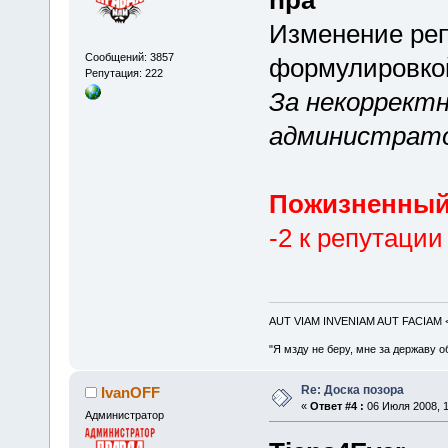
npa
Изменение реп
Сообщений: 3857
формулировко
Репутация: 222
За некорректн
администрато
Пожизненный
-2 к репутации
AUT VIAM INVENIAM AUT FACIAM
"Я мзду не беру, мне за державу о
Re: Доска позора
IvanOFF
«
Ответ #4 :
06 Июля 2008, 1
Администратор