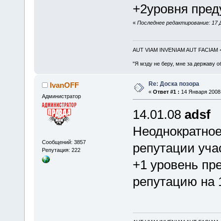
+2уровня преду
«
Последнее редактирование: 17 Д
AUT VIAM INVENIAM AUT FACIAM
"Я мзду не беру, мне за державу о
Re: Доска позора
IvanOFF
«
Ответ #1 :
14 Января 2008,
Администратор
14.01.08
adsf
Неоднократное
Сообщений: 3857
репутации уча
Репутация: 222
+1 уровень пр
репутацию на 