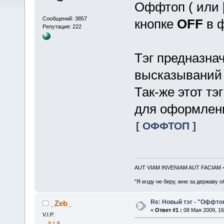
Оффтоп ( или [о
Сообщений: 3857
кнопке
OFF
в ф
Репутация: 222
Тэг предназна
высказываний 
Так-же этот т
для оформлен
[ ОФФТОП ]
AUT VIAM INVENIAM AUT FACIAM
"Я мзду не беру, мне за державу о
Re: Новый тэг - "Оффто
_Zeb_
«
Ответ #1 :
08 Мая 2009, 16
V.I.P.