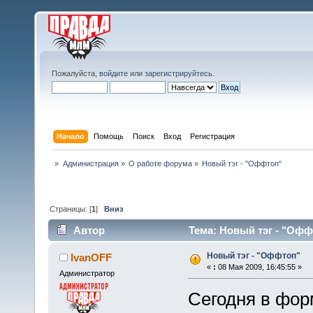
Пожалуйста,
войдите
или
зарегистрируйтесь
.
Начало
Помощь
Поиск
Вход
Регистрация
»
Администрация
»
О работе форума
»
Новый тэг - "Оффтоп"
Страницы: [
1
]
Вниз
Автор
Тема: Новый тэг - "Офф
Новый тэг - "Оффтоп"
IvanOFF
«
:
08 Мая 2009, 16:45:55 »
Администратор
Сегодня в фор