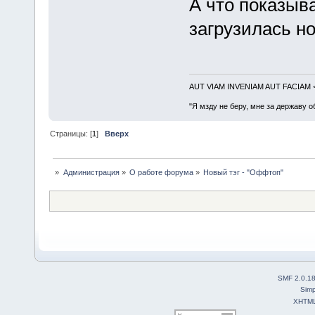
А что показыва
загрузилась н
AUT VIAM INVENIAM AUT FACIAM
"Я мзду не беру, мне за державу о
Страницы: [
1
]
Вверх
»
Администрация
»
О работе форума
»
Новый тэг - "Оффтоп"
SMF 2.0.1
Simp
XHTM