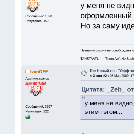
у меня не видн
оформленный э
Сообщений: 1590
Репутация: 157
Но за саму ид
Незнание закона не освобождает о
TANSTAAFL !!! - There Ain't No Such
Re: Новый тэг - "Оффто
IvanOFF
«
Ответ #2 :
08 Мая 2009, 17
Администратор
Цитата: _Zeb_ от
у меня не видно
Сообщений: 3857
этим тэгом...
Репутация: 222