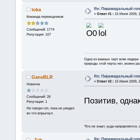
Re: Пирамидальный гоп
toka
«
Ответ #1 :
15 Июня 2009, 1
Команда переводчиков
Сообщений: 1774
Репутация: 107
Одна из важных черт млм-лидера 
природы этой черты нет, можно ра
Re: Пирамидальный гоп
GansBLR
«
Ответ #2 :
15 Июня 2009, 2
Новичок
Сообщений: 26
Позитив, одн
Репутация: 1
Не говори гоп, пока не увидел
во что впрыгнул.
"Кто не знает, куда направляется, 
Re: Пирамидальный гоп
_Zeb_