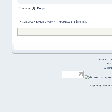
Страницы: [
1
]
Вверх
»
Курилка
»
Юмор в МЛМ
»
Пирамидальный гопник
SMF 2.0.1
Simp
XHTM
Страница сгенери