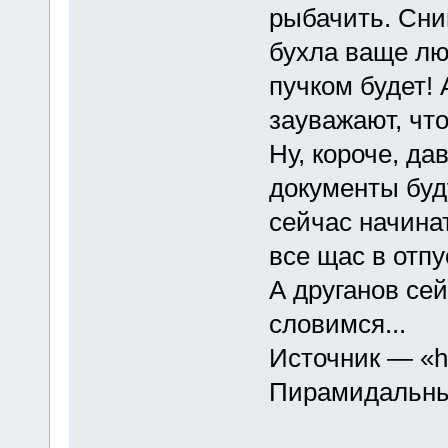
рыбачить. Сни
бухла ваще лю
пучком будет! 
зауважают, что
Ну, короче, дава
документы буду
сейчас начина
все щас в отпу
А друганов сей
словимся...
Источник — «ht
Пирамидальны