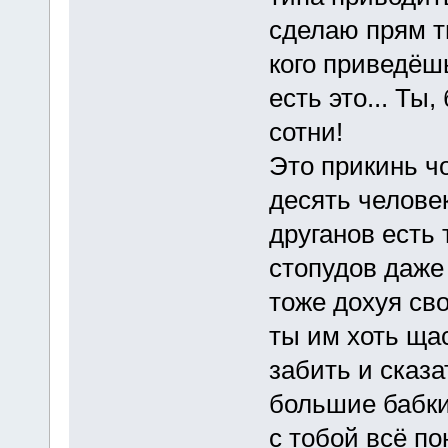
сделаю прям ти
кого приведёшь,
есть это... Ты,
сотни!
Это прикинь чо
десять человек
друганов есть 
стопудов даже 
тоже дохуя сво
ты им хоть щас
забить и сказат
большие бабки
с тобой всё по