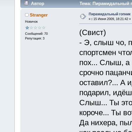
Автор
Тема: Пирамидальный го
Пирамидальный гопник
Stranger
«
:
15 Июня 2009, 18:21:42 »
Новичок
(Свист)
Сообщений: 70
Репутация: 3
- Э, слыш чо, 
спортсмен что
пох... Слыш, а
срочно пацанч
оставил?... А 
подарил, идёш
Слыш... Ты это
короче... Ты в
Да нихера, пы