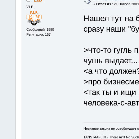
«
Ответ #3 :
21 Ноября 2009,
V.I.P.
Нашел тут на б
сразу наши "б
Сообщений: 1590
Репутация: 157
>что-то гугль 
чушь выдает...
<а что должен
>про бизнесме
<так ты и ищи 
человека-с-ав
Незнание закона не освобождает о
TANSTAAFL !!! - There Ain't No Such