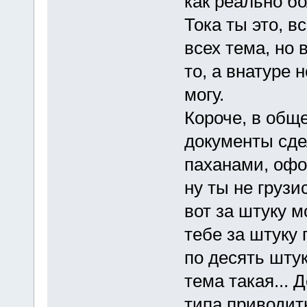
как реально б
Тока ты это, в
всех тема, но 
то, а внатуре 
могу.
Короче, в обще
документы сдел
паханами, офор
ну ты не грузис
вот за штуку м
тебе за штуку 
по десять штук
тема такая...
типа приводить