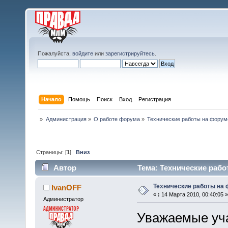
Пожалуйста,
войдите
или
зарегистрируйтесь
.
Начало
Помощь
Поиск
Вход
Регистрация
»
Администрация
»
О работе форума
»
Технические работы на форум
Страницы: [
1
]
Вниз
Автор
Тема: Технические рабо
Технические работы на
IvanOFF
«
:
14 Марта 2010, 00:40:05 »
Администратор
Уважаемые уча