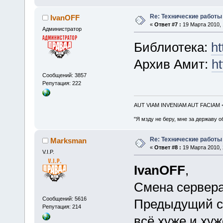
Re: Технические работы
IvanOFF
«
Ответ #7 :
19 Марта 2010, 
Администратор
Библиотека:
ht
Архив Амит:
ht
Сообщений: 3857
Репутация: 222
AUT VIAM INVENIAM AUT FACIAM
"Я мзду не беру, мне за державу о
Re: Технические работы
Marksman
«
Ответ #8 :
19 Марта 2010, 
V.I.P.
IvanOFF
,
Смена сервера
Сообщений: 5616
Предыдущий се
Репутация: 214
всё хуже и хуж