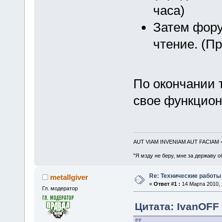
часа)
Затем фору
чтение. (П
По окончании 
свое функцион
AUT VIAM INVENIAM AUT FACIAM
"Я мзду не беру, мне за державу о
Re: Технические работы
metallgiver
«
Ответ #1 :
14 Марта 2010, 
Гл. модератор
Цитата: IvanOFF 