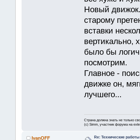
Новый движок.
старому претен
вставки неско
вертикально, 
было бы логичн
посмотрим.
Главное - пои
движке он, мяг
лучшего...
Страна должна знать не только сво
(c) Simm, участник форума на exler
Re: Технические работы
IvanOFF