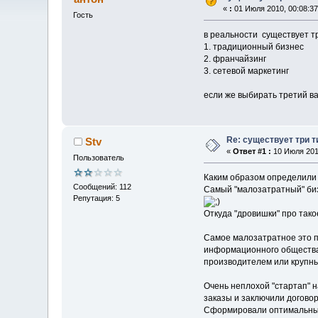
«
:
01 Июля 2010, 00:08:37
Гость
в реальности существует тр
1. традиционный бизнес
2. франчайзинг
3. сетевой маркетинг
если же выбирать третий в
Re: существует три т
Stv
«
Ответ #1 :
10 Июля 2010
Пользователь
Каким образом определили
Сообщений: 112
Самый "малозатратный" биз
Репутация: 5
Откуда "дровишки" про так
Самое малозатратное это п
информационного общества
производителем или крупн
Очень неплохой "стартап" 
заказы и заключили договор
Сформировали оптимальный 