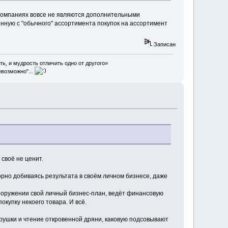
 компаниях вовсе не являются дополнительными
нную с "обычного" ассортимента покупок на ассортимент
Записан
ть, и мудрость отличить одно от другого»
евозможно"...
 своё не ценит.
рно добиваясь результата в своём личном бизнесе, даже
вооружении свой личный бизнес-план, ведёт финансовую
купку некоего товара. И всё.
бирушки и чтение откровенной дряни, каковую подсовывают