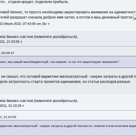
е... отдали кредит, поделили прибыль.
сетевой бизнес, то просто необходимо акцентировать внимание на адекватно
елей разрушат сначала доброе имя затеи, а потом и ваш денежный приток
0 Июля 2010, 07:43:06 от Stv
»
ипа бизнес-систем (помогите разобраться).
11, 21:03:05 »
 00:08:37
иант, как самый малобюджетный, так скажем, то на что акцентируют внимание?
 не сказал, что сетевой маркетинг малозатратный - скорее затраты в другой 
деле затратность старта проектов одинаковая, но статьи расходов разные
ипа бизнес-систем (помогите разобраться).
011, 01:10:29 »
1, 21:03:05
маркетинг малозатратный - скорее затраты в другой плоскости, нежели в классическом мар