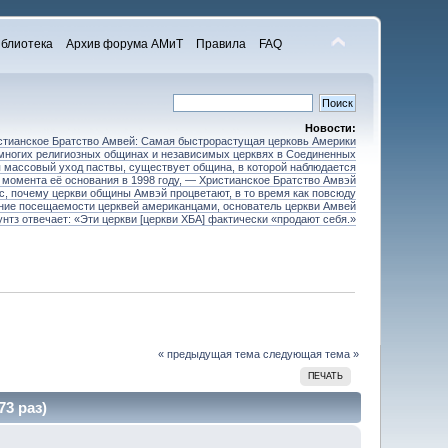
блиотека
Архив форума АМиТ
Правила
FAQ
Новости:
стианское Братство Амвей: Самая быстрорастущая церковь Америки
 многих религиозных общинах и независимых церквях в Соединенных
 массовый уход паствы, существует община, в которой наблюдается
 момента её основания в 1998 году, — Христианское Братство Амвэй
ос, почему церкви общины Амвэй процветают, в то время как повсюду
ние посещаемости церквей американцами, основатель церкви Амвей
унтз отвечает: «Эти церкви [церкви ХБА] фактически «продают себя.»
« предыдущая тема
следующая тема »
ПЕЧАТЬ
73 раз)