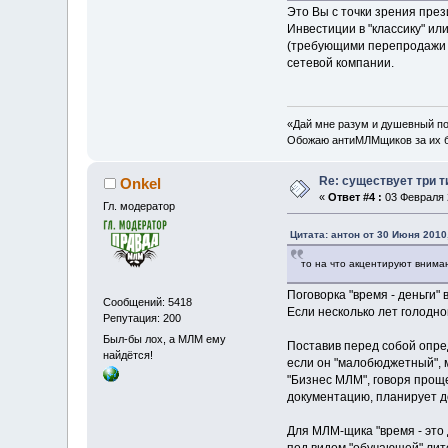
Это Вы с точки зрения пре
Инвестиции в "классику" и
(требующими перепродажи п
сетевой компании.
«Дай мне разум и душевный пок
Обожаю антиМЛМщиков за их бо
Re: существует три т
Onkel
«
Ответ #4 :
03 Февраля 2
Гл. модератор
Цитата: антон от 30 Июня 2010,
то на что акцентируют внима
Поговорка "время - деньги"
Сообщений: 5418
Если несколько лет голодной
Репутация: 200
Был-бы лох, а МЛМ ему
Поставив перед собой опре
найдётся!
если он "малобюджетный", 
"Бизнес МЛМ", говоря прощ
документацию, планирует до
Для МЛМ-щика "время - это 