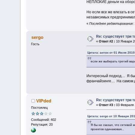
НЕПЛОХИЕ деньги на оборот
Но если все же влезать в 
независимых предпринимат
«
Последнее редактирование: 1
Re: существует три т
sergo
«
Ответ #2 :
10 Января 20
Гость
Цитата: антон от 01 Июля 2010,
если же выбирать третий вар
Интересный подход.... Я бы
франчайзинге.... На самом 
Re: существует три т
VIPded
«
Ответ #3 :
03 Февраля 2
Постоялец
Цитата: sergo от 10 Января 201
Сообщений: 402
Репутация: 20
Я бы не сказал, что сетевой 
проектов одинаковая...