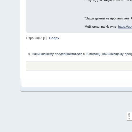
под видом "обучающей" лит
"Ваши деньги не пропали, нет!
Мой канал на Йутупе:
https://g
Страницы: [
1
]
Вверх
»
Начинающему предпринимателю
»
В помощь начинающему пред