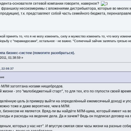
зидента-основателя сетевой компании говорите, наверное?
ли франшизу несоизмеримы с вложениями дистрибьютора, которые во многих
родукции), т.к. представляют собой часть семейного бюджета, перенаправле
ой принять то, что я не могу изменить, силу и мужество изменить то, что могу измени
рьбу с "пирамидосами", остальное - не важно. "Солнечный зайчик заляпать грязью н
ипа бизнес-систем (помогите разобраться).
011, 01:38:59 »
 22:08:37
ние
 в МЛМ затоптана ногами нищебродов.
 жизни - это "малобюджетный старт", то для тех, кто по глупости своей время
делённую цель (к примеру выйти на определённый ежемесячный доход) и упо
можно тоже и даже вероятнее, чем в МЛМ.
е, бизнесом не является. Вряд-ли вы найдёте МЛМ-щика, который имеет на 
ходы и расходы на ведение дела. Да и зачем? Ведь он подписал договор на по
деньги, которых у нас нет". И впустую сжигая свои часы жизни на разные со