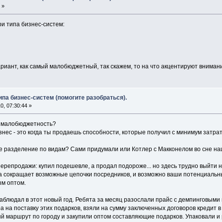
 »
и типа бизнес-систем:
ариант, как самый малобюджетный, так скажем, то на что акцентируют вниман
ипа бизнес-систем (помогите разобраться).
, 07:30:44 »
 малобюджетность?
нес - это когда ты продаешь способности, которые получил с минимум затра
ое разделение по видам? Сами придумали или Котлер с Макконелом во сне н
ерепродажи: купил подешевле, а продал подороже... но здесь трудно выйти н
 сокращает возможные цепочки посредников, и возможно ваши потенциальны
ым оптом.
наблюдал в этот новый год. Ребята за месяц разослали прайс с демпинговым
а на поставку этих подарков, взяли на сумму заключенных договоров кредит 
маршрут по городу и закупили оптом составляющие подарков. Упаковали и 