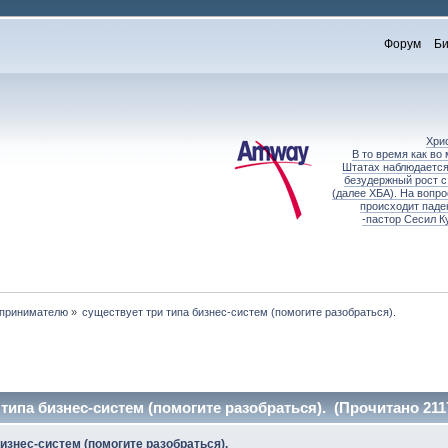
Форум
Би
Хри
В то время как во
Штатах наблюдается
безудержный рост с
(далее ХБА). На вопр
происходит паде
-пастор Сесил К
принимателю
»
существует три типа бизнес-систем (помогите разобраться).
типа бизнес-систем (помогите разобраться). (Прочитано 211
изнес-систем (помогите разобраться).