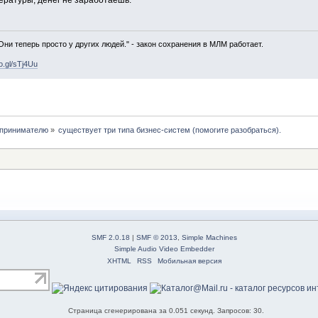
ературы, денег не заработаешь.
 Они теперь просто у других людей." - закон сохранения в МЛМ работает.
oo.gl/sTj4Uu
принимателю
»
существует три типа бизнес-систем (помогите разобраться).
SMF 2.0.18
|
SMF © 2013
,
Simple Machines
Simple Audio Video Embedder
XHTML
RSS
Мобильная версия
Страница сгенерирована за 0.051 секунд. Запросов: 30.