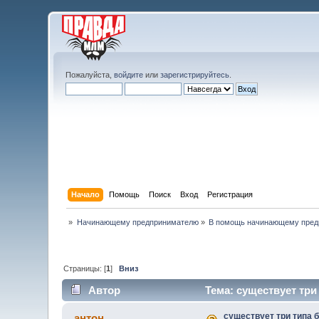
Пожалуйста,
войдите
или
зарегистрируйтесь
.
Начало
Помощь
Поиск
Вход
Регистрация
»
Начинающему предпринимателю
»
В помощь начинающему пред
Страницы: [
1
]
Вниз
Автор
Тема: существует три 
существует три типа б
антон