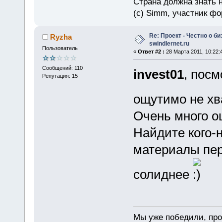
Страна должна знать н
(c) Simm, участник фор
Re: Проект - Честно о би
Ryzha
swindlernet.ru
Пользователь
«
Ответ #2 :
28 Марта 2011, 10:22:
Сообщений: 110
invest01
, посм
Репутация: 15
ощутимо не хв
Очень много о
Найдите кого-
материалы пер
солиднее
Мы уже победили, прос