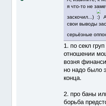
я что-то не зам
заскочил...)
А
свои выводы зас
серьёзные оппо
1. по секл гру
отношении мош
возня финансир
но надо было 
конца.
2. про баны и
борьба предст