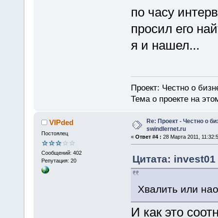
по часу интерв
просил его най
я и нашел...
Проект: Честно о бизн
Тема о проекте на эт
Re: Проект - Честно о би
VIPded
swindlernet.ru
Постоялец
«
Ответ #4 :
28 Марта 2011, 11:32:5
Сообщений: 402
Цитата: invest01
Репутация: 20
Хвалить или на
И как это соо