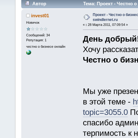
Автор
Тема: Проект - Честно о 
Проект - Честно о бизнес
invest01
swindlernet.ru
Новичок
«
:
28 Марта 2011, 07:09:54 »
Сообщений: 34
День добрый
Репутация: 1
честно о бизнесе онлайн
Хочу рассказа
Честно о биз
Мы уже презен
в этой теме -
h
topic=3055.0
По
спасибо админ
терпимость к 