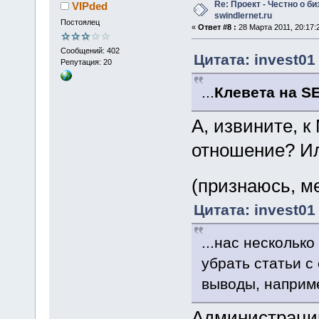
Re: Проект - Честно о би
VIPded
swindlernet.ru
Постоялец
«
Ответ #8 :
28 Марта 2011, 20:17:
Сообщений: 402
Цитата: invest01
Репутация: 20
...
Клевета на S
А, извините, к
отношение? Ил
(признаюсь, м
Цитата: invest01
...нас нескольк
убрать статьи с
выводы, наприме
Администрацию