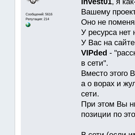
invest01
, я ка
Вашему проект
Сообщений: 5616
Репутация: 214
Оно не поменя
У ресурса нет
У Вас на сайте
VIPded
- "расс
в сети".
Вместо этого В
а о ворах и ж
сети.
При этом Вы н
позиции по это
В сети (если и