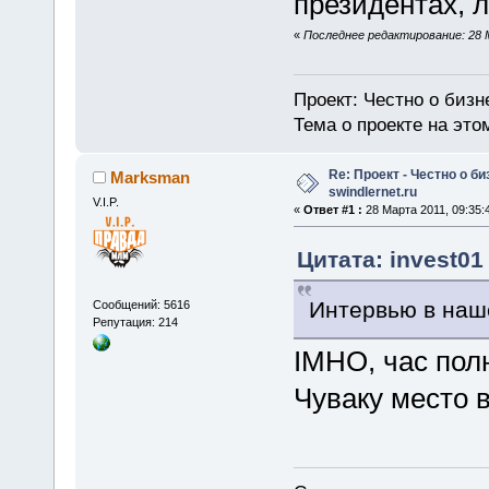
президентах, л
«
Последнее редактирование: 28 М
Проект: Честно о бизн
Тема о проекте на эт
Re: Проект - Честно о би
Marksman
swindlernet.ru
V.I.P.
«
Ответ #1 :
28 Марта 2011, 09:35:
Цитата: invest01
Интервью в наш
Сообщений: 5616
Репутация: 214
IMHO, час полн
Чуваку место в