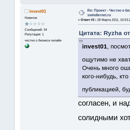
Re: Проект - Честно о би
invest01
swindlernet.ru
Новичок
«
Ответ #3 :
28 Марта 2011, 10:53:
Сообщений: 34
Цитата: Ryzha от
Репутация: 1
честно о бизнесе онлайн
invest01
, посмо
ощутимо не хва
Очень много оши
кого-нибудь, кт
публикацией, б
согласен, и на
солидными хо