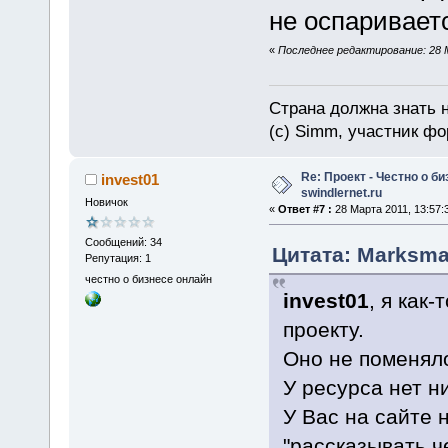
не оспаривает
«
Последнее редактирование: 28 
Страна должна знать н
(c) Simm, участник фор
Re: Проект - Честно о би
invest01
swindlernet.ru
Новичок
«
Ответ #7 :
28 Марта 2011, 13:57:
Сообщений: 34
Цитата: Marksman
Репутация: 1
честно о бизнесе онлайн
invest01
, я как
проекту.
Оно не поменял
У ресурса нет н
У Вас на сайте 
"рассказывать ч