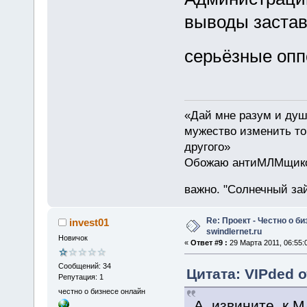
выводы застав
серьёзные опп
«Дай мне разум и душе
мужество изменить то,
другого»
Обожаю антиМЛМщиков 
важно. "Солнечный зай
Re: Проект - Честно о би
invest01
swindlernet.ru
Новичок
«
Ответ #9 :
29 Марта 2011, 06:55:
Сообщений: 34
Цитата: VIPded о
Репутация: 1
честно о бизнесе онлайн
А, извините, к 