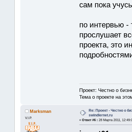
сам пока учусь
по интервью - 
прослушает все
проекта, это 
подробностями
Проект: Честно о бизн
Тема о проекте на эт
Re: Проект - Честно о би
Marksman
swindlernet.ru
V.I.P.
«
Ответ #6 :
28 Марта 2011, 12:49: