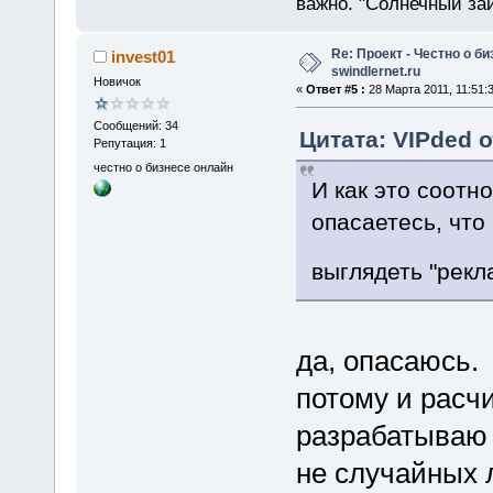
важно. "Солнечный зай
Re: Проект - Честно о би
invest01
swindlernet.ru
Новичок
«
Ответ #5 :
28 Марта 2011, 11:51:3
Сообщений: 34
Цитата: VIPded о
Репутация: 1
честно о бизнесе онлайн
И как это соотн
опасаетесь, что
выглядеть "рек
да, опасаюсь.
потому и расч
разрабатываю
не случайных л