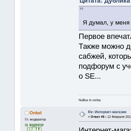
Цитата: Дублика
Я думал, у меня
Первое впечатл
Также можно д
сабжей, котор
подфорум с уче
о SE...
Nullīus in verba
Re: Интернет-магазин
Onkel
«
Ответ #6 :
12 Февраля 2012
Гл. модератор
Интернет-магаз