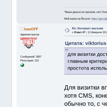
"Ваши деньги не пропали, нет! Они
Мой канал на Йутупе:
https://goo.g
Re: Интернет-магазин
IvanOFF
«
Ответ #7 :
13 Февраля 2012
Администратор
Цитата: viktoriu
для визитки дос
Сообщений: 3857
главным критери
Репутация: 222
простота испол
Для визитки в
хотя CMS, кон
обычно то, с ч