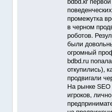
bdbd.кг перво
поведенческих
промежутка вр
в черном прод
роботов. Резу
были довольн
огромный профи
bdbd.ru попала
откупились), к
продвигали че
На рынке SEO 
игроков, лично
предпринимате