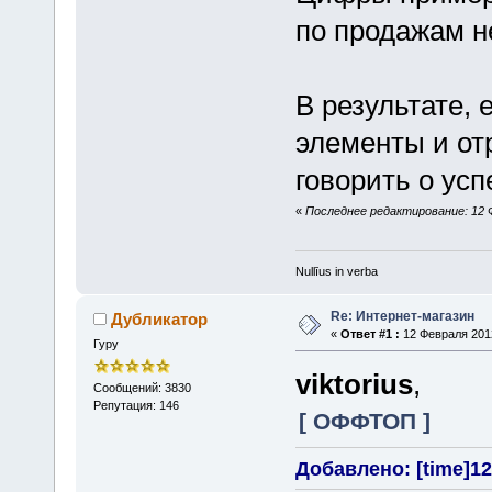
по продажам н
В результате,
элементы и от
говорить о ус
«
Последнее редактирование: 12 Фе
Nullīus in verba
Re: Интернет-магазин
Дубликатор
«
Ответ #1 :
12 Февраля 2012
Гуру
viktorius
,
Сообщений: 3830
Репутация: 146
[ ОФФТОП ]
Добавлено: [time]12