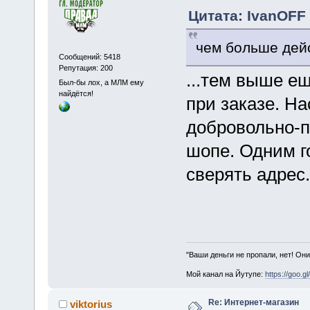
Цитата: IvanOFF 
чем больше дей
Сообщений: 5418
Репутация: 200
...тем выше ещ
Был-бы лох, а МЛМ ему
найдётся!
при заказе. Н
добровольно-п
шопе. Одним г
сверять адрес.
"Ваши деньги не пропали, нет! Они
Мой канал на Йутупе:
https://goo.g
Re: Интернет-магазин
viktorius