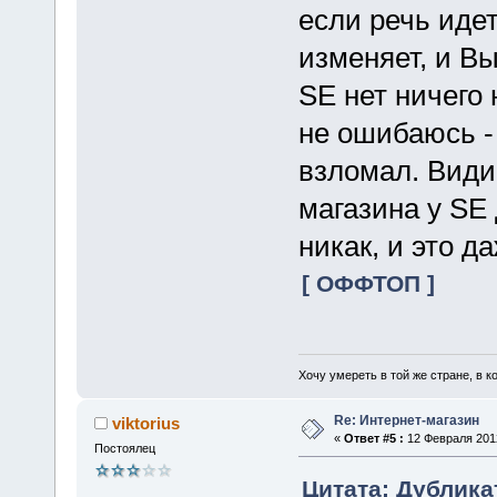
если речь идет
изменяет, и Вы
SE нет ничего 
не ошибаюсь -
взломал. Види
магазина у SE 
никак, и это д
[ ОФФТОП ]
Хочу умереть в той же стране, в ко
Re: Интернет-магазин
viktorius
«
Ответ #5 :
12 Февраля 2012
Постоялец
Цитата: Дублика