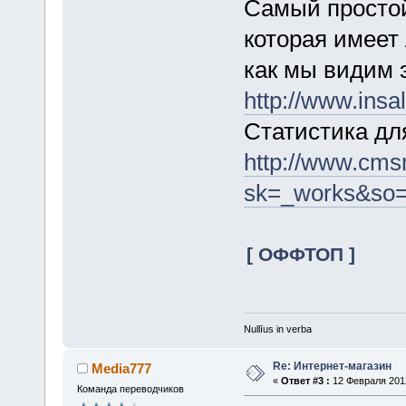
Самый простой
которая имеет
как мы видим 
http://www.insal
Статистика д
http://www.cms
sk=_works&so=
[ ОФФТОП ]
Nullīus in verba
Re: Интернет-магазин
Media777
«
Ответ #3 :
12 Февраля 2012
Команда переводчиков