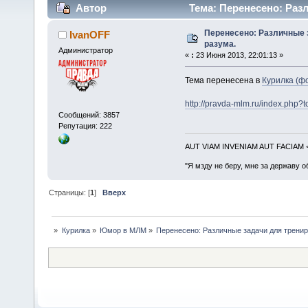
Автор
Тема: Перенесено: Раз
раз)
Перенесено: Различные 
IvanOFF
разума.
Администратор
«
:
23 Июня 2013, 22:01:13 »
Тема перенесена в
Курилка (фо
http://pravda-mlm.ru/index.php?
Сообщений: 3857
Репутация: 222
AUT VIAM INVENIAM AUT FACIAM
"Я мзду не беру, мне за державу о
Страницы: [
1
]
Вверх
»
Курилка
»
Юмор в МЛМ
»
Перенесено: Различные задачи для тренир