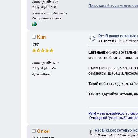
Сообщений: 8539
Присоединяйтесь к многомилл
Репутация: 210
Боевой кот.... Фашист-
Интернационалист
Re: В каких сетевых
Kim
«
Ответ #3 :
15 Сентября 
Гуру
Евгеньевич
, как и осталь
мыслью, но боится прямо ск
Сообщений: 3727
Репутация: 123
в млм (товарные, бестоварн
семинары, шабаши, лохосб
Pyramidhead
Такой побочных доход на "о
Так что дерзайте,
atomik
, в
МЛМ – это потреблядство безд
Очередной "успешный" мохнат
Re: В каких сетевых к
Onkel
«
Ответ #4 :
17 Сентября 20
Гл. модератор