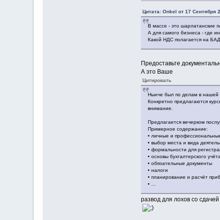
Цитата: Onkel от 17 Сентября 2
В массе - это шарлатанские п
А для самого бизнеса - где 
Какой НДС полагается на БАД
Предоставьте документаль
А это Ваше
Цитировать
Нынче был по делам в нашей
Конкретно предлагаются курс
внимание.
Предлагается вечерком послуш
Примерное содержание:
• личные и профессиональны
• выбор места и вида деятел
• формальности для регистра
• основы бухгалтерского учёт
• обязательные документы
• налоги
• планирование и расчёт при
• ...
развод для лохов со сдачей