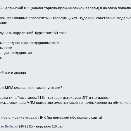
й берлинской IHK (аналог торгово-промышленной палаты) и на глаза попал
сы, призванные просветить интересующихся - куда они, собственно, подалис
ание.
ушать пару лекций. Курс стоит 60 евро.
ные предпосылки предпринимателя
льности
рации предприятия
та
рибыли и дохода
ще в МЛМ слышал про такие пунктики?
азы типа "как станем 21% - так зарегистрируем ИП" и так далее.
ись с семинара МЛМ-щиков, где имеется какой-то намёк именно на обучение, а 
ное описание курса от IHK (на немецком ибо прямо с сайта)
r Berlin.pdf
(40.91 КБ - загружено 110 раз.)