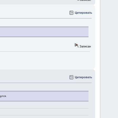
Цитировать
Записан
Цитировать
утся.