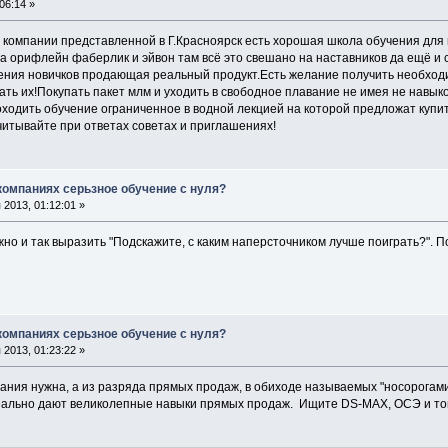
06:14 »
й компании представленной в Г.Красноярск есть хорошая школа обучения для
а орифлейн фаберлик и эйвон там всё это свешано на наставников да ещё и
ения новичков продающая реальный продукт.Есть желание получить необход
ть их!Покупать пакет млм и уходить в свободное плавание не имея не навык
оходить обучение ограниченное в водной лекцией на которой предложат куп
читывайте при ответах советах и приглашениях!
 компаниях серьзное обучение с нуля?
2013, 01:12:01 »
жно и так выразить "Подскажите, с каким наперсточником лучше поиграть?". 
 компаниях серьзное обучение с нуля?
2013, 01:23:22 »
пания нужна, а из разряда прямых продаж, в обиходе называемых "носорогами
реально дают великолепные навыки прямых продаж. Ищите DS-MAX, ОСЭ и то