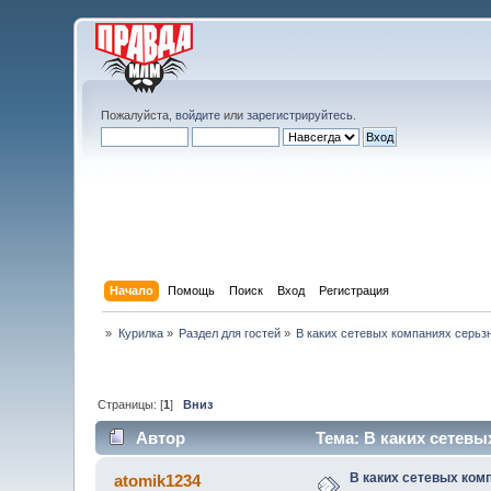
Пожалуйста,
войдите
или
зарегистрируйтесь
.
Начало
Помощь
Поиск
Вход
Регистрация
»
Курилка
»
Раздел для гостей
»
В каких сетевых компаниях серьз
Страницы: [
1
]
Вниз
Автор
Тема: В каких сетевы
В каких сетевых ком
atomik1234