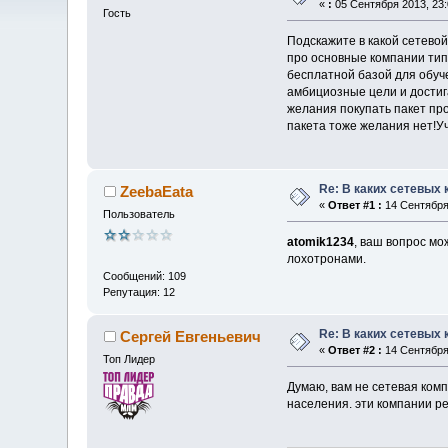
«
:
05 Сентября 2013, 23:
Гость
Подскажите в какой сетево
про основные компании тип
бесплатной базой для обуч
амбициозные цели и достига
желания покупать пакет пр
пакета тоже желания нет!У
Re: В каких сетевых
ZeebaEata
«
Ответ #1 :
14 Сентября 
Пользователь
atomik1234
, ваш вопрос мо
лохотронами.
Сообщений: 109
Репутация: 12
Re: В каких сетевых
Сергей Евгеньевич
«
Ответ #2 :
14 Сентября 
Топ Лидер
Думаю, вам не сетевая ком
населения. эти компании 