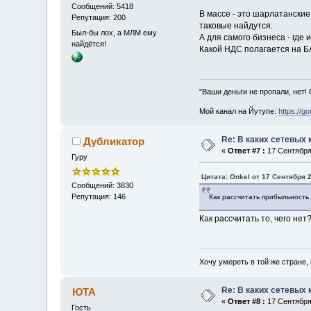
Сообщений: 5418
В массе - это шарлатанские
Репутация: 200
таковые найдутся.
Был-бы лох, а МЛМ ему
А для самого бизнеса - где
найдётся!
Какой НДС полагается на Б
"Ваши деньги не пропали, нет!
Мой канал на Йутупе:
https://g
Re: В каких сетевых
Дубликатор
«
Ответ #7 :
17 Сентября 
Гуру
Цитата: Onkel от 17 Сентября 2
Сообщений: 3830
Репутация: 146
Как рассчитать прибыльность
Как рассчитать то, чего нет
Хочу умереть в той же стране, 
Re: В каких сетевых
ЮТА
«
Ответ #8 :
17 Сентября 
Гость