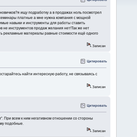
 новичков?я ищу подработку а в продажах ноль посмотрел
 семинары платные а мне нужна компания с мощной
имые навыки и инструменты для работы ставить
ов не инструментов продаж желания нет!Так же нет
ить рекламные материалы равные стоимости ещё одного
Записан
Цитировать
Постарайтесь найти интересную работу, не связываясь с
Записан
Цитировать
". При всем к ним негативном отношении со стороны
му подобные.
Записан