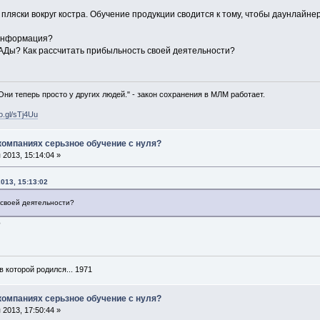
 пляски вокруг костра. Обучение продукции сводится к тому, чтобы даунлайн
 информация?
АДы? Как рассчитать прибыльность своей деятельности?
 Они теперь просто у других людей." - закон сохранения в МЛМ работает.
oo.gl/sTj4Uu
 компаниях серьзное обучение с нуля?
2013, 15:14:04 »
013, 15:13:02
 своей деятельности?
?
в которой родился... 1971
 компаниях серьзное обучение с нуля?
2013, 17:50:44 »