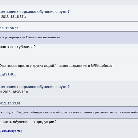
 компаниях серьзное обучение с нуля?
2013, 18:18:37 »
13, 15:50:44
е подтверждение Вашим высказываниям.
ков вас не убедила?
 Они теперь просто у других людей." - закон сохранения в МЛМ работает.
oo.gl/sTj4Uu
 компаниях серьзное обучение с нуля?
 2013, 18:33:12 »
013, 15:13:02
к тому, чтобы даунлайнеры имели о чём рассказать лохам-покупателям, если таковые найд
держать обучение по продукции?
 18:34:08[/time]