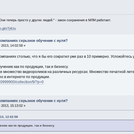
 Они теперь просто у других людей." - закон сохранения в МЛМ работает.
oo.gl/sTj4Uu
 компаниях серьзное обучение с нуля?
2013, 14:02:58 »
омпаниях столько, что я бы его сократил уже раз в 10 примерно. Успокойтесь 
учению как по продукции, так и бизнесу.
е множество видеороликов на различных ресурсах. Множество печатной литер
ео в интернете по продукции.
/b0999900/collection/9/?p=0
 компаниях серьзное обучение с нуля?
2013, 15:13:02 »
13, 12:02:58
ению как по продукции, так и бизнесу.