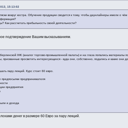
013, 15:13:02
ляски вокруг костра. Обучение продукции сводится к тому, чтобы даунлайнеры имели о чём
информация?
ы? Как рассчитать прибыльность своей деятельности?
ное подтверждение Вашим высказываниям.
 берлинской IHK (аналог торгово-промышленной палаты) и на глаза попались материалы 
ы, призванные просветить интересующихся - куда они, собственно, подались и какие они 
ать пару лекций. Курс стоит 60 евро.
е предпосылки предпринимателя
ьности
ции предприятия
а
были и дохода
 лохами денег в размере 60 Евро за пару лекций.