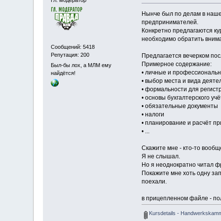
Нынче был по делам в наше
предпринимателей.
Конкретно предлагаются кур
необходимо обратить вним
Сообщений: 5418
Репутация: 200
Предлагается вечерком посл
Примерное содержание:
Был-бы лох, а МЛМ ему
• личные и профессиональ
найдётся!
• выбор места и вида деяте
• формальности для регист
• основы бухгалтерского учё
• обязательные документы
• налоги
• планирование и расчёт п
• ...
Скажите мне - кто-то вооб
Я не слышал.
Но я неоднократно читал фр
Покажите мне хоть одну зап
поехали.
в прицепленном файле - пол
Kursdetails - Handwerkskamme