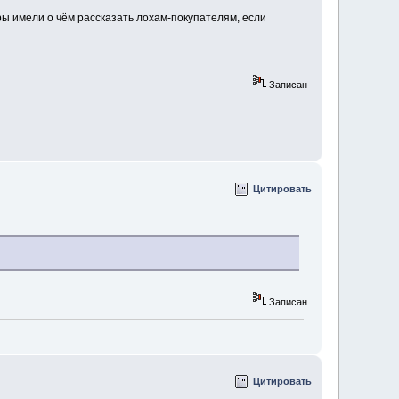
еры имели о чём рассказать лохам-покупателям, если
Записан
Цитировать
Записан
Цитировать