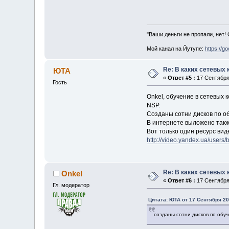
"Ваши деньги не пропали, нет!
Мой канал на Йутупе:
https://g
Re: В каких сетевых
ЮТА
«
Ответ #5 :
17 Сентября 
Гость
Onkel, обучение в сетевых к
NSP.
Созданы сотни дисков по об
В интернете выложено такж
Вот только один ресурс вид
http://video.yandex.ua/users
Re: В каких сетевых
Onkel
«
Ответ #6 :
17 Сентября 
Гл. модератор
Цитата: ЮТА от 17 Сентября 20
созданы сотни дисков по обуч