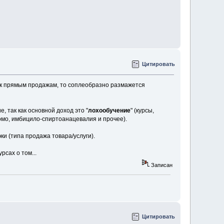
Цитировать
м к прямым продажам, то соплеобразно размажется
 так как основной доход это "
лохообучение
" (курсы,
омо, имбицило-спиртоанацевалия и прочее).
и (типа продажа товара/услуги).
рсах о том...
Записан
Цитировать