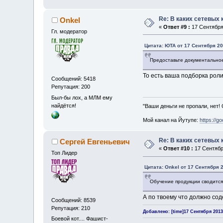
Re: В каких сетевых
Onkel
«
Ответ #9 :
17 Сентября 
Гл. модератор
Цитата: ЮТА от 17 Сентября 20
Предоставьте документально
То есть ваша подборка роли
Сообщений: 5418
Репутация: 200
Был-бы лох, а МЛМ ему
найдётся!
"Ваши деньги не пропали, нет!
Мой канал на Йутупе:
https://g
Re: В каких сетевых
Сергей Евгеньевич
«
Ответ #10 :
17 Сентября
Топ Лидер
Цитата: Onkel от 17 Сентября 2
Обучение продукции сводится 
А по твоему что должно со
Сообщений: 8539
Репутация: 210
Добавлено: [time]17 Сентября 2013,
Боевой кот.... Фашист-