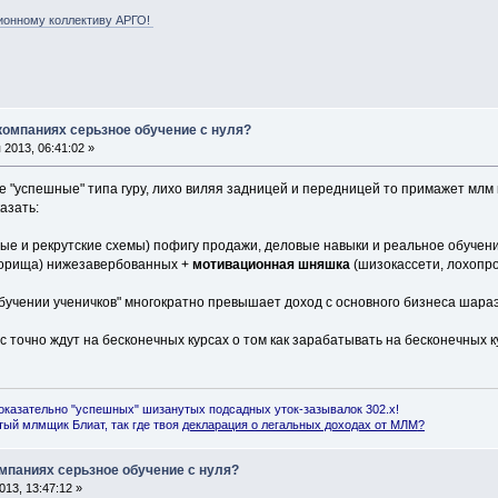
ионному коллективу АРГО!
 компаниях серьзное обучение с нуля?
2013, 06:41:02 »
ные "успешные" типа гуру, лихо виляя задницей и передницей то примажет мл
азать:
ые и рекрутские схемы) пофигу продажи, деловые навыки и реальное обучение,
орища) нижезавербованных +
мотивационная шняшка
(шизокассети, лохопр
бучении ученичков" многократно превышает доход с основного бизнеса шараэк
ас точно ждут на бесконечных курсах о том как зарабатывать на бесконечных ку
оказательно "успешных" шизанутых подсадных уток-зазывалок 302.x!
ый млмщик Блиат, так где твоя
декларация о легальных доходах от МЛМ
?
омпаниях серьзное обучение с нуля?
13, 13:47:12 »