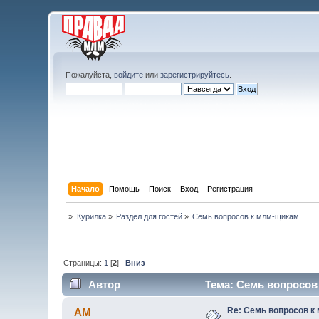
Пожалуйста,
войдите
или
зарегистрируйтесь
.
Начало
Помощь
Поиск
Вход
Регистрация
»
Курилка
»
Раздел для гостей
»
Семь вопросов к млм-щикам
Страницы:
1
[
2
]
Вниз
Автор
Тема: Семь вопросов 
Re: Семь вопросов к
AM