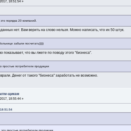
017, 18:51:54 »
 это порядка 20 компаний.
 данных нет. Вам верить на слово нельзя. Можно написать, что их 50 штук.
ольнице забыли посчитать)))))
о показывает, что вы лжете по поводу этого "бизнеса".
то простые потребители продукции
 врали. Денег от такого "бизнеса" заработать не возможно.
 млм-щикам
017, 18:55:44 »
18:51:54
с это простые потребители продукции