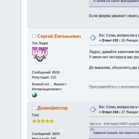
А зачем на сайте выкладыват
Если фирма уважает своих д
Re: Семь вопросов к
Сергей Евгеньевич
«
Ответ #33 :
26 Января 2
Топ Лидер
Ладно, давайте закончим б
У меня нет интереса вас ра
До маразма, объяснять,где и
Сообщений: 8539
Репутация: 210
Боевой кот.... Фашист-
Присоединяйтесь к многомилл
Интернационалист
Re: Семь вопросов к
Дезинфектор
«
Ответ #34 :
27 Января 2
Гуру
Цитата: link=topic=4357.msg
Администрация, как зарегистр
Сообщений: 3643
Репутация: 150