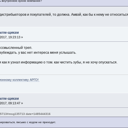
ь внутренюю кухню компании?
истрибьюторов и покупателей, то должна. Амвэй, как бы к нему не относить
 млм-щикам
017, 19:23:13 »
ессмысленный треп.
зубеждать. у вас нет интереса меня услышать.
 как я узнал информацию о том. как чистить зубы, я не хочу опускаться.
ионному коллективу АРГО!
 млм-щикам
017, 09:13:47 »
135713#msg135713 date=1485444316
ироваться, письмо с кодом не приходит.