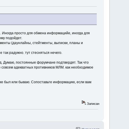
я. Иногда просто для обмена информацийе, иногда для
ому подойдет.
ументы (даунлайны, стейтменты, выписки, планы и
е так радужно. тут стесняться нечего.
ад. Думаю, постоянные форумчане подтвердят. Так что
не совсем адекватных противников МЛМ. как необходимое
оже был или бываю. Сопоставьте информацию, если вам
Записан