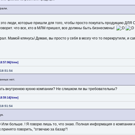
врали.
% это люди, которые пришли для того, чтобы просто покупать продукцию ДЛЯ 
 говорит. что все, кто в МЛМ пришел, все должны быть бизнесмены!
рал. Мамой клянусь! Думаю, вы просто у себя в мозгу что то перекрутили, и са
8:57:06[/time]
18:51:54
анных нет.
ать внутренюю кухню компании? Не слишком ли вы требовательны?
8:59:14[/time]
18:51:54
ук.
0 Или больше. ! Я говорю лишь то, что знаю. Полная информация о компании и
как принято говорить, "отвечаю за базар"!