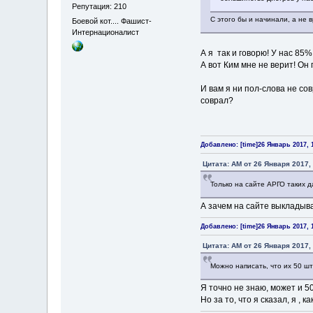
Репутация: 210
С этого бы и начинали, а не 
Боевой кот.... Фашист-
Интернационалист
А я так и говорю! У нас 85
А вот Ким мне не верит! Он
И вам я ни пол-слова не сов
соврал?
Добавлено: [time]26 Январь 2017, 1
Цитата: AM от 26 Января 2017, 
Только на сайте АРГО таких д
А зачем на сайте выкладыв
Добавлено: [time]26 Январь 2017, 1
Цитата: AM от 26 Января 2017, 
Можно написать, что их 50 шт
Я точно не знаю, может и 5
Но за то, что я сказал, я , 