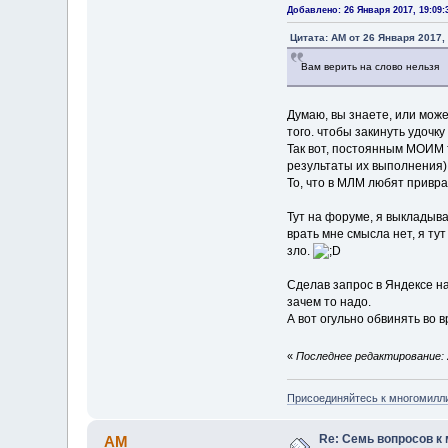
Добавлено: 26 Января 2017, 19:09:
Цитата: AM от 26 Января 2017, 
Вам верить на слово нельзя
Думаю, вы знаете, или мож
того. чтобы закинуть удочк
Так вот, постоянным МОИМ т
результаты их выполнения) 
То, что в МЛМ любят привра
Тут на форуме, я выкладыва
врать мне смысла нет, я ту
зло.
Сделав запрос в Яндексе н
зачем то надо.
А вот огульно обвинять во в
«
Последнее редактирование: 2
Присоединяйтесь к многомилл
Re: Семь вопросов к
AM