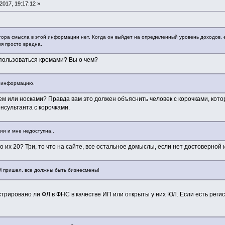
017, 19:17:12 »
ра смысла в этой информации нет. Когда он выйдет на определенный уровень доходов. ем
 просто вредна.
 пользоваться кремами? Вы о чем?
и информацию.
м или носками? Правда вам это должен объяснить человек с корочками, которо
онсультанта с корочками.
и и мне недоступна..
что их 20? Три, то что на сайте, все остальное домыслы, если нет достоверно
ЛМ пришел, все должны быть бизнесмены!
истрировано ли ФЛ в ФНС в качестве ИП или открыты у них ЮЛ. Если есть реги