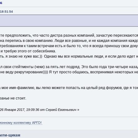
36
18:51:54
ете предположить, что часто дистра разных компаний, зачастую пересекаютс
у на перепись в свою компанию. Люди все равзные, и не каждая компания кажд
ребованиям к таким встречам есть и было то, что я всегда приношу свои док
и требую этого от собесебника.
ть. я знаю не хуже вас.)) Однако мы все нормальные люди, и если дело идет н
л свои стейтменты (чеки) за пять лет подряд. Это было года три-четыре наз
т не веду рекрутирование)))) Я тут просто общаюсь, воспринимая некоторых 
а мое имя-фамилию, вы легко можете попасть на целый ряд форумов, где я т
ранье не стоит.
6 Января 2017, 19:09:36 от Сергей Евгеньевич
»
ионному коллективу АРГО!
 млм-щикам