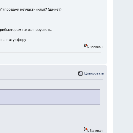
" (продажи неучастникам)? (да-нет)
трибьюторам так же преуспеть.
на в эту сферу.
Записан
Цитировать
Записан