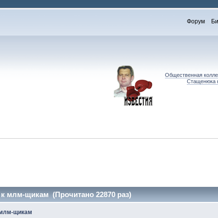
Форум
Би
Общественная коллег
Стащенюка к
к млм-щикам (Прочитано 22870 раз)
 млм-щикам