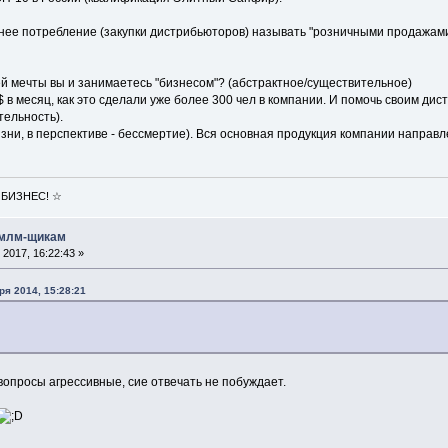
ннее потребление (закупки дистрибьюторов) называть "розничными продажами
ей мечты вы и занимаетесь "бизнесом"? (абстрактное/существительное)
$ в месяц, как это сделали уже более 300 чел в компании. И помочь своим дис
ельность).
ни, в перспективе - бессмертие). Вся основная продукция компании направле
 БИЗНЕС! ☆
 млм-щикам
2017, 16:22:43 »
ря 2014, 15:28:21
вопросы агрессивные, сие отвечать не побуждает.