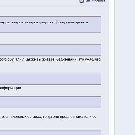
Цитировать
у расскажут и покажут и предложат. Всему своле время, а
го обучали? Как же вы живете, бедненький, это ужас, что
й информации.
стр. в налоговых органах, то да они предприниматели со