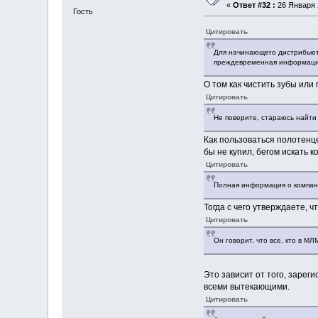
«
Ответ #32 :
26 Января 2
Гость
Цитировать
Для начинающего дистрибьюто
преждевременная информация
О том как чистить зубы или
Цитировать
Не поверите, стараюсь найт
Как пользоваться полотенце
бы не купил, бегом искать к
Цитировать
Полная информация о компани
Тогда с чего утверждаете, 
Цитировать
Он говорит. что все, кто в М
Это зависит от того, зарег
всеми вытекающими.
Цитировать