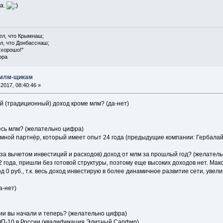
а.
ел, что Крымнаш;
л, что Донбасснаш;
 хорошо!"
ора
 млм-щикам
2017, 08:40:46 »
ый (традиционный) доход кроме млм? (да-нет)
тесь млм? (желательно цифра)
со мной партнёр, который имеет опыт 24 года (предыдущие компании: Гербала
а вычетом инвестиций и расходов) доход от млм за прошлый год? (желател
 2 года, пришли без готовой структуры, поэтому еще высоких доходов нет. М
д 0 руб., т.к. весь доход инвестирую в более динамичное развитие сети, увел
а-нет)
нии вы начали и теперь? (желательно цифра)
ТОП-10 в России (квалификация Элитный Сапфир).