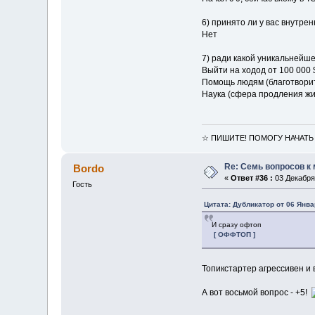
6) принято ли у вас внутре
Нет
7) ради какой уникальнейш
Выйти на ходод от 100 000 
Помощь людям (благотворит
Наука (сфера продления жиз
☆ ПИШИТЕ! ПОМОГУ НАЧАТЬ
Re: Семь вопросов к
Bordo
«
Ответ #36 :
03 Декабря 
Гость
Цитата: Дубликатор от 06 Янва
И сразу офтоп
[ ОФФТОП ]
Топикстартер агрессивен и 
А вот восьмой вопрос - +5!