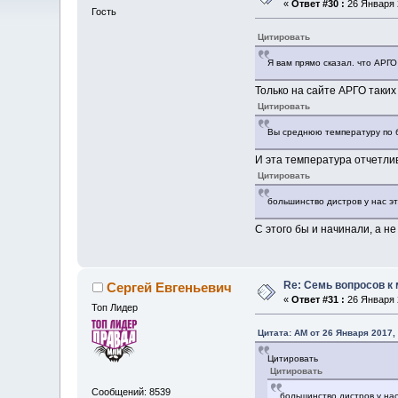
«
Ответ #30 :
26 Января 2
Гость
Цитировать
Я вам прямо сказал. что АРГО
Только на сайте АРГО таких
Цитировать
Вы среднюю температуру по б
И эта температура отчетлив
Цитировать
большинство дистров у нас э
С этого бы и начинали, а не
Re: Семь вопросов к
Сергей Евгеньевич
«
Ответ #31 :
26 Января 2
Топ Лидер
Цитата: AM от 26 Января 2017, 
Цитировать
Цитировать
Сообщений: 8539
большинство дистров у на