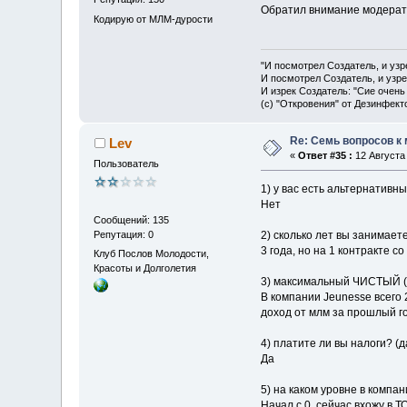
Обратил внимание модерат
Кодирую от МЛМ-дурости
"И посмотрел Создатель, и узр
И посмотрел Создатель, и узре
И изрек Создатель: "Сие очень
(с) "Откровения" от Дезинфект
Re: Семь вопросов к
Lev
«
Ответ #35 :
12 Августа 
Пользователь
1) у вас есть альтернативн
Нет
Сообщений: 135
Репутация: 0
2) сколько лет вы занимае
3 года, но на 1 контракте 
Клуб Послов Молодости,
Красоты и Долголетия
3) максимальный ЧИСТЫЙ (з
В компании Jeunesse всего
доход от млм за прошлый го
4) платите ли вы налоги? (д
Да
5) на каком уровне в компа
Начал с 0, сейчас вхожу в 