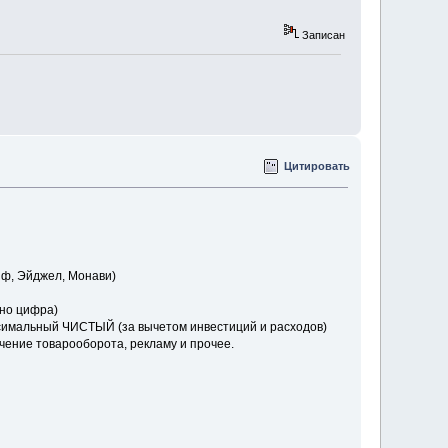
Записан
Цитировать
йф, Эйджел, Монави)
ьно цифра)
аксимальный ЧИСТЫЙ (за вычетом инвестиций и расходов)
ичение товарооборота, рекламу и прочее.