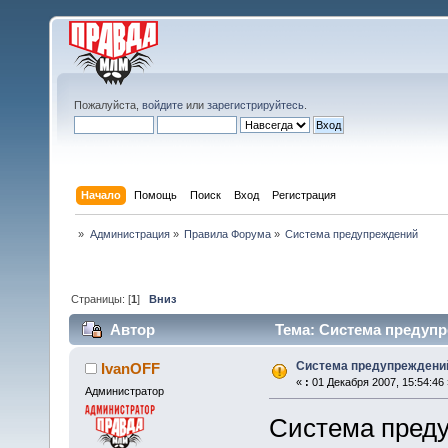
Пожалуйста,
войдите
или
зарегистрируйтесь
.
Начало
Помощь
Поиск
Вход
Регистрация
»
Администрация
»
Правила Форума
»
Система предупреждений
Страницы: [
1
]
Вниз
Автор
Тема: Система предупр
Система предупреждени
IvanOFF
«
:
01 Декабря 2007, 15:54:46 
Администратор
Система пред