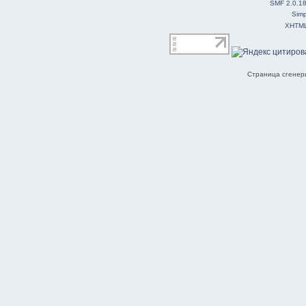
SMF 2.0.1
Simp
XHTM
Страница сгенери