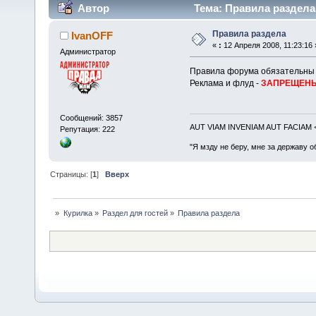
Автор
Тема: Правила раздела 
Правила раздела
IvanOFF
«
:
12 Апреля 2008, 11:23:16 
Администратор
Правила форума обязательны 
Реклама и флуд -
ЗАПРЕЩЕН
Сообщений: 3857
AUT VIAM INVENIAM AUT FACIAM
Репутация: 222
"Я мзду не беру, мне за державу о
Страницы: [
1
]
Вверх
»
Курилка
»
Раздел для гостей
»
Правила раздела