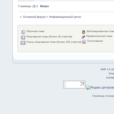
Страницы: [
1
]
2
Вверх
»
Основной форум
»
Информационный центр
Обычная тема
Заблокированная тем
Прикрепленная тема
Популярная тема (более 30 ответов)
Голосование
Очень популярная тема (более 100 ответов)
SMF 2.0.1
Simp
XHTM
Страница сгенери