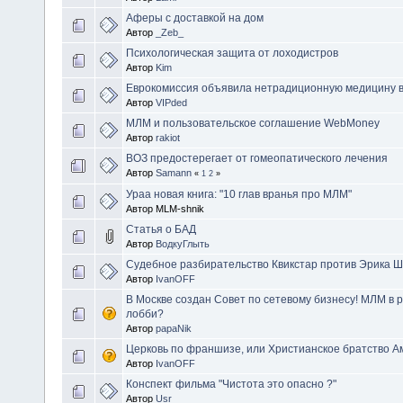
Аферы с доставкой на дом
Автор
_Zeb_
Психологическая защита от лоходистров
Автор
Kim
Еврокомиссия объявила нетрадиционную медицину в
Автор
VIPded
МЛМ и пользовательское соглашение WebMoney
Автор
rakiot
ВОЗ предостерегает от гомеопатического лечения
Автор
Samann
«
1
2
»
Ураа новая книга: "10 глав вранья про МЛМ"
Автор MLM-shnik
Статья о БАД
Автор
ВодкуГлыть
Судебное разбирательство Квикстар против Эрика 
Автор
IvanOFF
В Москве создан Совет по сетевому бизнесу! МЛМ в р
лобби?
Автор
papaNik
Церковь по франшизе, или Христианское братство А
Автор
IvanOFF
Конспект фильма "Чистота это опасно ?"
Автор
Usr