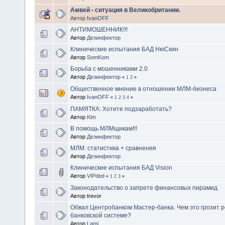
Амвей - ситуация в Великобритании.
Автор
IvanOFF
АНТИМОШЕННИК!!!
Автор
Дезинфектор
Клинические испытания БАД НюСкин
Автор
SomKom
Борьба с мошенниками 2.0
Автор
Дезинфектор
«
1
2
»
Общественное мнение в отношении МЛМ-бизнеса
Автор
IvanOFF
«
1
2
3
4
»
ПАМЯТКА: Хотите подзаработать?
Автор
Kim
В помощь МЛМщикам!!!
Автор
Дезинфектор
МЛМ: статистика + сравнения
Автор
Дезинфектор
Клинические испытания БАД Vision
Автор
VIPded
«
1
2
3
»
Законодательство о запрете финансовых пирамид
Автор trevor
Обвал Центробанком Мастер-банка. Чем это грозит 
банковской системе?
Автор
Lami