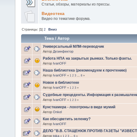
Статьи, обзоры, материалы из прессы.
Видеотека
Видео по тематике форума.
Страницы: [
1
]
2
Вниз
Тема
/
Автор
Универсальный МЛМ-переводчик
Автор
Дезинфектор
Работа НПА на закрытых рынках. Только факты.
Автор
IvanOFF
Наша библиотека (рекомендуем к прочтению)
Автор
IvanOFF
«
1
2
3
...
8
»
Новое в библиотеке
Автор
IvanOFF
«
1
2
3
»
Судебные прецеденты. Информация к размышлен
Автор
IvanOFF
«
1
2
3
»
Кунсткамера - лохотроны в виде мумий
Автор
Onkel
Как обесцветить зеленку?
Автор
IvanOFF
ДЕЛО "В.В. СТАЩЕНЮК ПРОТИВ ГАЗЕТЫ "ИЗВЕС
Автор
toka
«
1
2
3
...
6
»