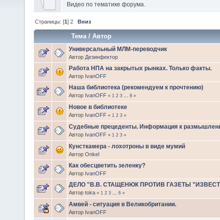
Видео по тематике форума.
Страницы: [
1
]
2
Вниз
Тема
/
Автор
Универсальный МЛМ-переводчик
Автор
Дезинфектор
Работа НПА на закрытых рынках. Только факты.
Автор
IvanOFF
Наша библиотека (рекомендуем к прочтению)
Автор
IvanOFF
«
1
2
3
...
8
»
Новое в библиотеке
Автор
IvanOFF
«
1
2
3
»
Судебные прецеденты. Информация к размышлен
Автор
IvanOFF
«
1
2
3
»
Кунсткамера - лохотроны в виде мумий
Автор
Onkel
Как обесцветить зеленку?
Автор
IvanOFF
ДЕЛО "В.В. СТАЩЕНЮК ПРОТИВ ГАЗЕТЫ "ИЗВЕС
Автор
toka
«
1
2
3
...
6
»
Амвей - ситуация в Великобритании.
Автор
IvanOFF