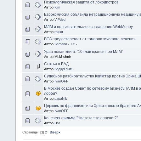
Психологическая защита от лоходистров
Автор
Kim
Еврокомиссия объявила нетрадиционную медицину в
Автор
VIPded
МЛМ и пользовательское соглашение WebMoney
Автор
rakiot
ВОЗ предостерегает от гомеопатического лечения
Автор
Samann
«
1
2
»
Ураа новая книга: "10 глав вранья про МЛМ"
Автор MLM-shnik
Статья о БАД
Автор
ВодкуГлыть
Судебное разбирательство Квикстар против Эрика 
Автор
IvanOFF
В Москве создан Совет по сетевому бизнесу! МЛМ в р
лобби?
Автор
papaNik
Церковь по франшизе, или Христианское братство А
Автор
IvanOFF
Конспект фильма "Чистота это опасно ?"
Автор
Usr
Страницы: [
1
]
2
Вверх