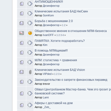
АНТИМОШЕННИК!!!
Автор
Дезинфектор
Клинические испытания БАД НюСкин
Автор
SomKom
Борьба с мошенниками 2.0
Автор
Дезинфектор
«
1
2
»
Общественное мнение в отношении МЛМ-бизнеса
Автор
IvanOFF
«
1
2
3
4
»
ПАМЯТКА: Хотите подзаработать?
Автор
Kim
В помощь МЛМщикам!!!
Автор
Дезинфектор
МЛМ: статистика + сравнения
Автор
Дезинфектор
Клинические испытания БАД Vision
Автор
VIPded
«
1
2
3
»
Законодательство о запрете финансовых пирамид
Автор trevor
Обвал Центробанком Мастер-банка. Чем это грозит 
банковской системе?
Автор
Lami
Аферы с доставкой на дом
Автор
_Zeb_