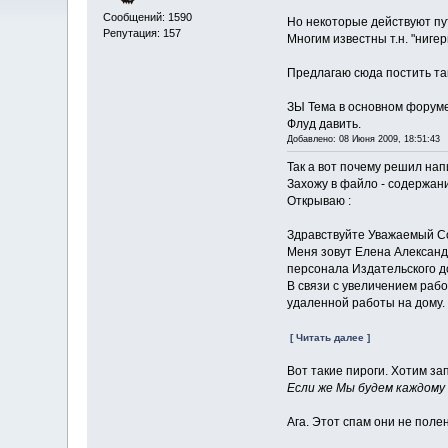
Сообщений: 1590
Но некоторые действуют пу
Репутация: 157
Многим известны т.н. "ниге
Предлагаю сюда постить та
ЗЫ Тема в основном форуме
Флуд давить.
Добавлено: 08 Июня 2009, 18:51:43
Так а вот почему решил нап
Захожу в файло - содержан
Открываю :
Здравствуйте Уважаемый С
Меня зовут Елена Алексан
персонала Издательского д
В связи с увеличением раб
удаленной работы на дому.
[ Читать далее ]
Вот такие пироги. Хотим зап
Если же Мы будем каждому
Ага. Этот спам они не полен