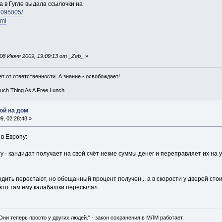
 в Гугле выдала ссылочки на
17095005/
tml
8 Июня 2009, 19:09:13 от _Zeb_
»
т от ответственности. А знание - освобождает!
Such Thing As A Free Lunch
ой на дом
, 02:28:48 »
в Европу:
 - кандидат получает на свой счёт некие суммы денег и переправляет их на у
одить перестают, но обещанный процент получен... а в скорости у дверей сто
 - кто там ему калабашки пересылал.
 Они теперь просто у других людей." - закон сохранения в МЛМ работает.