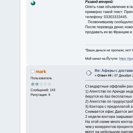
Развод второй:
Опять-таки объявление в га
примерно такой текст: При
телефону: 03303333445.
Позвонившему сообщалось с
После перевода денег, ново
продавать их во Францию и
"Ваши деньги не пропали, нет!
Мой канал на Йутупе:
https://g
Re: Аферы с доставк
mark
«
Ответ #4 :
07 Декабря 2
Пользователь
Стандартные оффлайн раз
Сообщений: 143
1) Агентство по Аренде не
Репутация: 9
берутся из баз бесплатных 
2) Агентство по трудоустрой
3) Контора с предоплатой з
Снимается офис Дается акти
2 недели контора закрывае
На этой схеме много конто
чем у конкурентов проценто
могут на небольшую партию