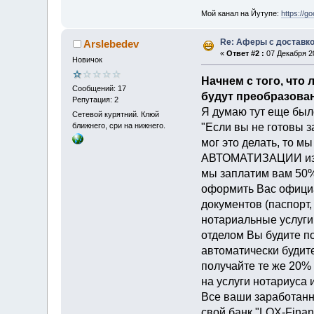
Мой канал на Йутупе:
https://g
Re: Аферы с доставко
Arslebedev
«
Ответ #2 :
07 Декабря 20
Новичок
Начнем с того, что
Сообщений: 17
будут преобразован
Репутация: 2
Я думаю тут еще был
Сетевой курятний. Клюй
ближнего, сри на нижнего.
"Если вы не готовы з
мог это делать, то
АВТОМАТИЗАЦИИ издат
мы заплатим вам 50% 
оформить Вас офици
документов (паспорт,
нотариальные услуги
отделом Вы будите п
автоматически буд
получайте те же 20%
на услуги нотариуса 
Все ваши заработанн
свой банк "LOX-Finan