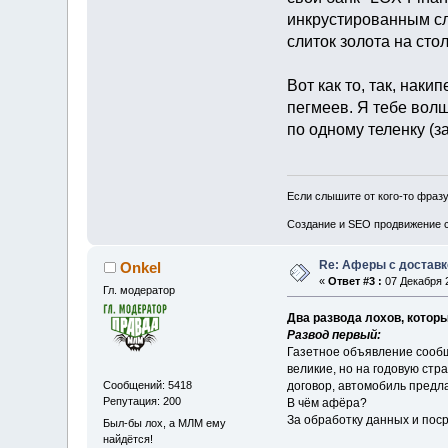
инкрустированным сли
слиток золота на стол
Вот как то, так, нак
пегмеев. Я тебе вол
по одному теленку (з
Если слышите от кого-то фразу
Создание и SEO продвижение с
Re: Аферы с доставк
Onkel
«
Ответ #3 :
07 Декабря 2
Гл. модератор
Два развода лохов, котор
Развод первый:
Газетное объявление сообщ
великие, но на годовую стра
договор, автомобиль предл
Сообщений: 5418
Репутация: 200
В чём афёра?
За обработку данных и поср
Был-бы лох, а МЛМ ему
найдётся!