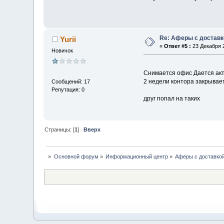
Re: Аферы с доставк
Yurii
«
Ответ #5 :
23 Декабря 2
Новичок
Снимается офис Дается акти
2 недели контора закрывае
Сообщений: 17
Репутация: 0
друг попал на таких
Страницы: [
1
]
Вверх
»
Основной форум
»
Информационный центр
»
Аферы с доставко