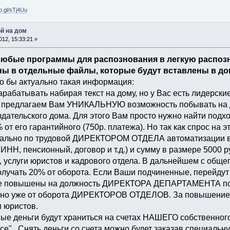
oo.gl/sTj4Uu
й на дом
12, 15:33:21 »
 любые программы для распознования в легкую распоз
ы в отдельные файлы, которые будут вставлены в док
о бы актуально такая информация:
арабатывать набирая текст на дому, но у Вас есть лидерски
 мы предлагаем Вам УНИКАЛЬНУЮ возможность побывать на
ельского дома. Для этого Вам просто нужно найти подхо
от его гарантийного (750р. платежа). Но так как спрос на 
ально по трудовой ДИРЕКТОРОМ ОТДЕЛА автоматизации ва
 ИНН, пенсионный, договор и т.д.) и сумму в размере 5000 р
, услуги юристов и кадрового отдела. В дальнейшем с об
олучать 20% от оборота. Если Ваши подчиненные, перейд
ите повышены на должность ДИРЕКТОРА ДЕПАРТАМЕНТА п
 но уже от оборота ДИРЕКТОРОВ ОТДЕЛОВ. За повышение с
и юристов.
ые деньги будут храниться на счетах НАШЕГО собственного
ce" . Снять деньги со счета можно будет заказав специальну