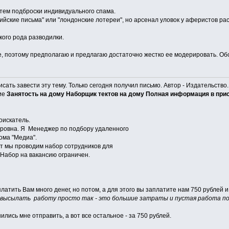
тем подброски индивидуального спама.
рийские письма" или "лондонские лотереи", но арсенал уловок у аферистов рас
кого рода разводилки.
, поэтому предполагаю и предлагаю достаточно жестко ее модерировать. Об
исать завести эту тему. Только сегодня получил письмо. Автор - Издательство
ие
Занятость на дому Наборщик тектов на дому Полная информация в пр
оискатель.
дровна. Я Менеджер по подбору удаленного
ома "Медиа".
от мы проводим набор сотрудников для
 Набор на вакансию ограничен.
латить Вам много денег, но потом, а для этого вы заплатите нам 750 рублей и
 высылать работу просто так - это большие затраты и пустая работа по о
ились мне отправить, а вот все остальное - за 750 рублей.