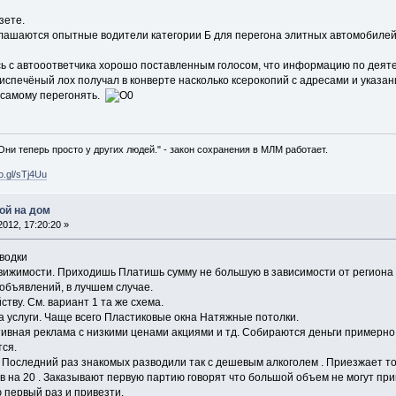
зете.
глашаются опытные водители категории Б для перегона элитных автомобиле
 автооответчика хорошо поставленным голосом, что информацию по деятел
испечёный лох получал в конверте насколько ксерокопий с адресами и указа
 самому перегонять.
 Они теперь просто у других людей." - закон сохранения в МЛМ работает.
oo.gl/sTj4Uu
ой на дом
012, 17:20:20 »
водки
движимости. Приходишь Платишь сумму не большую в зависимости от региона
объявлений, в лучшем случае.
ству. См. вариант 1 та же схема.
а услуги. Чаще всего Пластиковые окна Натяжные потолки.
вная реклама с низкими ценами акциями и тд. Собираются деньги примерно с
тся.
р Последний раз знакомых разводили так с дешевым алкоголем . Приезжает т
в на 20 . Заказывают первую партию говорят что большой объем не могут прив
 первый раз и привезти.