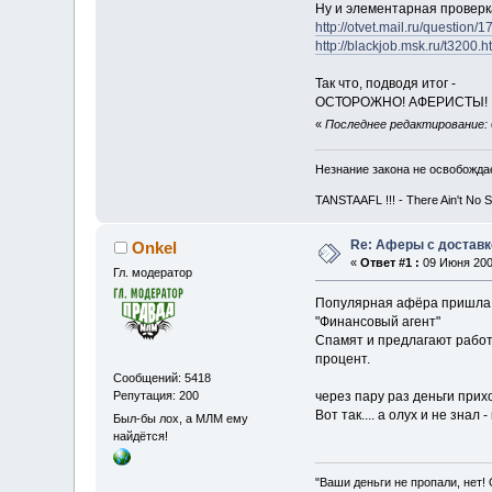
Ну и элементарная проверка
http://otvet.mail.ru/question/
http://blackjob.msk.ru/t3200.h
Так что, подводя итог -
ОСТОРОЖНО! АФЕРИСТЫ!
«
Последнее редактирование: 0
Незнание закона не освобождае
TANSTAAFL !!! - There Ain't No 
Re: Аферы с доставк
Onkel
«
Ответ #1 :
09 Июня 2009
Гл. модератор
Популярная афёра пришла 
"Финансовый агент"
Спамят и предлагают работу
процент.
Сообщений: 5418
Репутация: 200
через пару раз деньги прих
Вот так.... а олух и не знал
Был-бы лох, а МЛМ ему
найдётся!
"Ваши деньги не пропали, нет!