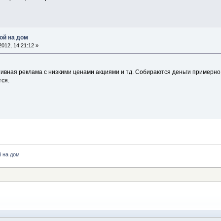
ой на дом
012, 14:21:12 »
вная реклама с низкими ценами акциями и тд. Собираются деньги примерно с
тся.
й на дом