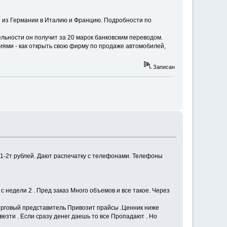
й из Германии в Италию и Францию. Подробности по
ьности он получит за 20 марок банковским переводом.
ниями - как открыть свою фирму по продаже автомобилей,
Записан
 1-2т рублей. Дают распечатку с телефонами. Телефоны
 недели 2 . Пред заказ Много объемов и все такое. Через
орговый представитель Привозит прайсы .Ценник ниже
езти . Если сразу денег даешь то все Пропадают . Но