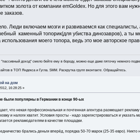
тком золота от компании emGoldex. Но для этого вам нужно
е заказов.
ипело. Люди включаем мозги и развиваемся как специалисты,
шебный каменный топорик(для убиства динозавров), а ты м
а использования моего топора, ведь это мое авторское прав
 "пассивный доход" смело бейте ему в бороду, можно еще даже пяточку немного подв
айтов в ТОП Яндекса и Гугла. SMM. Раскрутка групп вконтакте. Обращайтесь.
ой на дом
012, 16:28:25 »
ые были популярны в Германии в конце 90-ых
ает, что некая профессиональная и почтенная агентура размещает рекламу 
ховку и налоги хватит. Условия просты - надо зарегистрироваться и указать м
агается рекламодателям в качестве площадки.
едничество брались деньги вперёд, порядка 50-70 марок (25-35 евро). Никто 