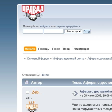
Пожалуйста,
войдите
или
зарегистрируйтесь
.
Начало
Помощь
Поиск
Вход
Регистрация
»
Основной форум
»
Информационный центр
»
Аферы с доставко
Страницы: [
1
]
Вниз
Автор
Тема: Аферы с достав
Аферы с доставкой 
_Zeb_
«
:
08 Июня 2009, 19:06:4
V.I.P.
Многие аферисты в поисках 
Но на форумах таких гражда