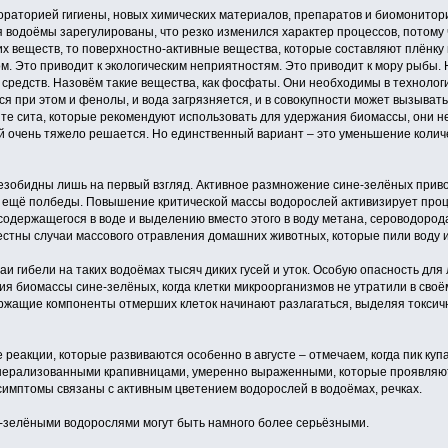
бораторией гигиены, новых химических материалов, препаратов и биомонитор
дня водоёмы зарегулированы, что резко изменился характер процессов, потом
х веществ, то поверхностно-активные вещества, которые составляют плёнку
. Это приводит к экологическим неприятностям. Это приводит к мору рыбы. 
средств. Назовём такие вещества, как фосфаты. Они необходимы в технолог
ся при этом и фенолы, и вода загрязняется, и в совокупности может вызыват
 те сита, которые рекомендуют использовать для удержания биомассы, они н
ый очень тяжело решается. Но единственный вариант – это уменьшение коли
зобидны лишь на первый взгляд. Активное размножение сине-зелёных приво
о ещё полбеды. Повышение критической массы водорослей активизирует про
одержащегося в воде и выделению вместо этого в воду метана, сероводорода
вестны случаи массового отравления домашних животных, которые пили воду 
и гибели на таких водоёмах тысяч диких гусей и уток. Особую опасность дл
ия биомассы сине-зелёных, когда клетки микроорганизмов не утратили в сво
ержащие компоненты отмерших клеток начинают разлагаться, выделяя токсич
реакции, которые развиваются особенно в августе – отмечаем, когда пик купани
ерализованными крапивницами, умеренно выраженными, которые проявляютс
 симптомы связаны с активным цветением водорослей в водоёмах, речках.
е-зелёными водорослями могут быть намного более серьёзными.