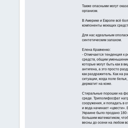
Также опасными могут оказа
организм.
В Америке и Европе всё бо
компоненты моющих средст
Для нас идеальным ополаск
синтетическим запахом.
Елена Кравченко:
- Отмечается тенденция к 
средств, общим уменьшение
которые могут быть как в ви
антигена, а это просто раз
как раздражитель. Как на р
ситуации, когда поле белья
дерматит на коже.
Стиральные порошки на фос
среде. Триполифосфат натр
сооружения, и попадать в 
и вода начинает «цвести». 
Украине было продано 180-
большим математиком, чтоб
весны до осени на любом в