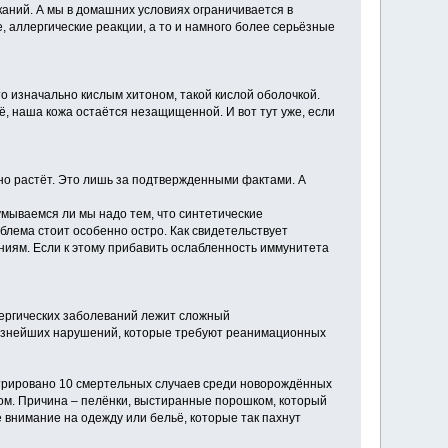
аний. А мы в домашних условиях ограничивается в
, аллергические реакции, а то и намного более серьёзные
то изначально кислым хитоном, такой кислой оболочкой.
ё, наша кожа остаётся незащищенной. И вот тут уже, если
нно растёт. Это лишь за подтвержденными фактами. А
умываемся ли мы надо тем, что синтетические
блема стоит особенно остро. Как свидетельствует
ниям. Если к этому прибавить ослабленность иммунитета
ллергических заболеваний лежит сложный
рьёзнейших нарушений, которые требуют реанимационных
истрировано 10 смертельных случаев среди новорождённых
ом. Причина – пелёнки, выстиранные порошком, который
 внимание на одежду или бельё, которые так пахнут