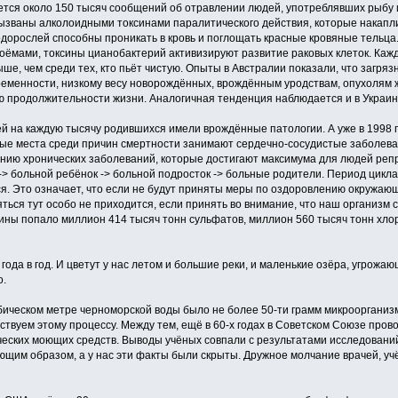
ется около 150 тысяч сообщений об отравлении людей, употреблявших рыбу 
ызваны алколоидными токсинами паралитического действия, которые накапл
дорослей способны проникать в кровь и поглощать красные кровяные тельца.
оёмами, токсины цианобактерий активизируют развитие раковых клеток. Каж
ыше, чем среди тех, кто пьёт чистую. Опыты в Австралии показали, что загр
еменности, низкому весу новорождённых, врождённым уродствам, опухолям 
 продолжительности жизни. Аналогичная тенденция наблюдается и в Украин
ей на каждую тысячу родившихся имели врождённые патологии. А уже в 1998 г
е места среди причин смертности занимают сердечно-сосудистые заболеван
нию хронических заболеваний, которые достигают максимума для людей репр
 -> больной ребёнок -> больной подросток -> больные родители. Период цикла
я. Это означает, что если не будут приняты меры по оздоровлению окружаю
ься тут особо не приходится, если принять во внимание, что наш организм сос
ины попало миллион 414 тысяч тонн сульфатов, миллион 560 тысяч тонн хлор
ода в год. И цветут у нас летом и большие реки, и маленькие озёра, угрож
о.
убическом метре черноморской воды было не более 50-ти грамм микроорганизмов
бствуем этому процессу. Между тем, ещё в 60-х годах в Советском Союзе про
ческих моющих средств. Выводы учёных совпали с результатами исследований 
щим образом, а у нас эти факты были скрыты. Дружное молчание врачей, учё