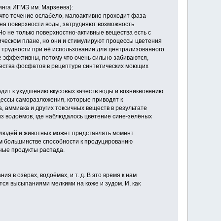
инга ИГМЭ им. Марзеева):
у что течение ослабело, малоактивно проходит фаза
 на поверхности воды, затрудняют возможность
Но не только поверхностно-активные вещества есть с
ическом плане, но они и стимулируют процессы цветения
ь трудности при её использовании для централизованного
е эффективны, потому что очень сильно забиваются,
чества фосфатов в рецептуре синтетических моющих
дит к ухудшению вкусовых качеств воды и возникновению
цессы саморазложения, которые приводят к
, аммиака и других токсичных веществ в результате
из водоёмов, где наблюдалось цветение сине-зелёных
я людей и животных может представлять момент
ём большинстве способности к продуцированию
ные продукты распада.
я в озёрах, водоёмах, и т. д. В это время к нам
я высыпаниями мелкими на коже и зудом. И, как