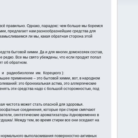
 всё правильно. Однако, парадокс: чем больше мы боремся
химии, предлагает нам разнообразнейшие средства для
замысливаемся ли мы, какая обратная сторона этой
едств бытовой химии. Да и для многих домохозяек состав,
не редко. Все мы свято убеждены, что если продукт попал
ят об обратном.
 и радиобиологии им. Корецкого ):
льшее применение – это бытовой химии, вот, в народном
олеваний: это бронхиальная астма, это аллергические
енять эти средства надо с большой осторожностью, под
ная чистота может стать опасной для здоровья.
фосфатные соединения, которые при стирке смягчают
ватели, синтетические ароматизаторы /одновременно в
тдушка/. Между тем, во время стирки все они оседают на
я нормального выполаскивания поверхностно-активных