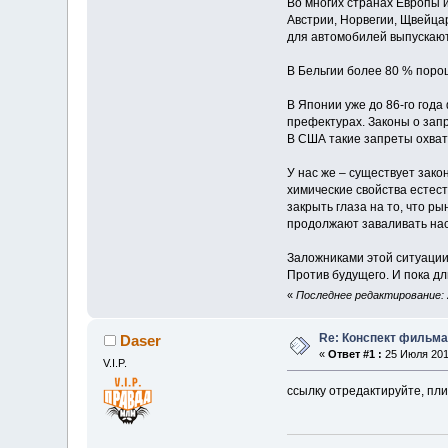
Во многих странах Европы 
Австрии, Норвегии, Щвейца
для автомобилей выпускаю
В Бельгии более 80 % порош
В Японии уже до 86-го года
префектурах. Законы о запр
В США такие запреты охват
У нас же – существует зак
химические свойства естест
закрыть глаза на то, что 
продолжают заваливать нас
Заложниками этой ситуации
Против будущего. И пока дл
«
Последнее редактирование: 
Re: Конспект фильма 
Daser
«
Ответ #1 :
25 Июля 2010
V.I.P.
ссылку отредактируйте, пли