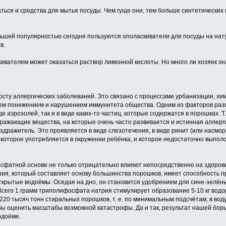
ться и средства для мытья посуды. Чем гуще они, тем больше синтетических 
льшей популярностью сегодня пользуются ополаскиватели для посуды на на
в.
ивателем может оказаться раствор лимонной кислоты. Но много ли хозяек зн
росту аллергических заболеваний. Это связано с процессами урбанизации, х
м понижением и нарушением иммунитета общества. Одним из факторов развит
де аэрозолей, так и в виде каких-то частиц, которые содержатся в порошках. Т.
дражающие вещества, на которые очень часто развивается и истинная аллерги
аздражитель. Это проявляется в виде слезотечения, в виде ринит (или насмор
, которое употребляется в окружении ребёнка, и которое недостаточно выпол
фатной основе не только отрицательно влияют непосредственно на здоровь
ия, который составляет основу большинства порошков, имеет способность 
открытые водоёмы. Оседая на дно, он становится удобрением для сине-зелё
Всего 1 грамм триполифосфата натрия стимулирует образование 5-10 кг водо
220 тысяч тонн стиральных порошков, т. е. по минимальным подсчётам, в во
ы оценить масштабы возможной катастрофы. Да и так, результат нашей бор
одоёме.