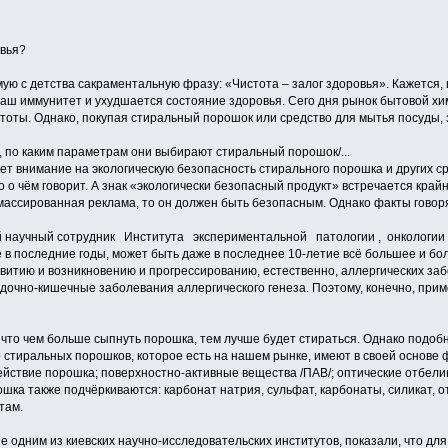
вья?
мую с детства сакраментальную фразу: «Чистота – залог здоровья». Кажется,
е наш иммунитет и ухудшается состояние здоровья. Сего дня рынок бытовой 
тоты. Однако, покупая стиральный порошок или средство для мытья посуды, 
, по каким параметрам они выбирают стиральный порошок/...
ет внимание на экологическую безопасность стирального порошка и других ср
о о чём говорит. А знак «экологически безопасный продукт» встречается край
 массированная реклама, то он должен быть безопасным. Однако факты говор
й научный сотрудник Института экспериментальной патологии , онкологии
 в последние годы, может быть даже в последнее 10-летие всё большее и бо
витию и возникновению и прогрессированию, естественно, аллергических заб
удочно-кишечные заболевания аллергического генеза. Поэтому, конечно, прим
 что чем больше сыпнуть порошка, тем лучше будет стираться. Однако подоб
тиральных порошков, которое есть на нашем рынке, имеют в своей основе 
йствие порошка; поверхностно-активные вещества /ПАВ/; оптические отбели
рошка также подчёркиваются: карбонат натрия, сульфат, карбонаты, силикат, о
там.
 одним из киевских научно-исследовательских институтов, показали, что дл