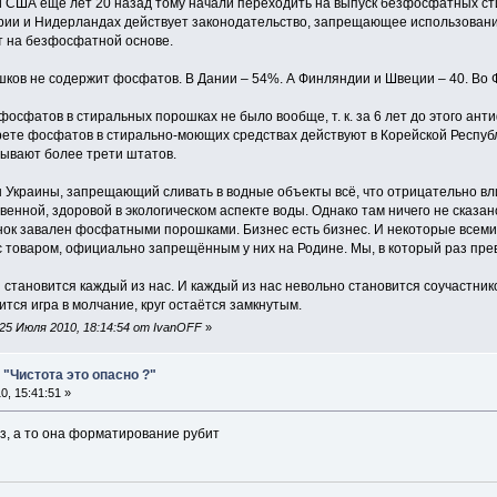
и США ещё лет 20 назад тому начали переходить на выпуск безфосфатных ст
рии и Нидерландах действует законодательство, запрещающее использован
т на безфосфатной основе.
ков не содержит фосфатов. В Дании – 54%. А Финляндии и Швеции – 40. Во Ф
 фосфатов в стиральных порошках не было вообще, т. к. за 6 лет до этого ан
ете фосфатов в стирально-моющих средствах действуют в Корейской Республи
ывают более трети штатов.
он Украины, запрещающий сливать в водные объекты всё, что отрицательно в
венной, здоровой в экологическом аспекте воды. Однако там ничего не сказа
рынок завален фосфатными порошками. Бизнес есть бизнес. И некоторые все
 товаром, официально запрещённым у них на Родине. Мы, в который раз пре
 становится каждый из нас. И каждый из нас невольно становится соучастник
ится игра в молчание, круг остаётся замкнутым.
25 Июля 2010, 18:14:54 от IvanOFF
»
"Чистота это опасно ?"
, 15:41:51 »
з, а то она форматирование рубит