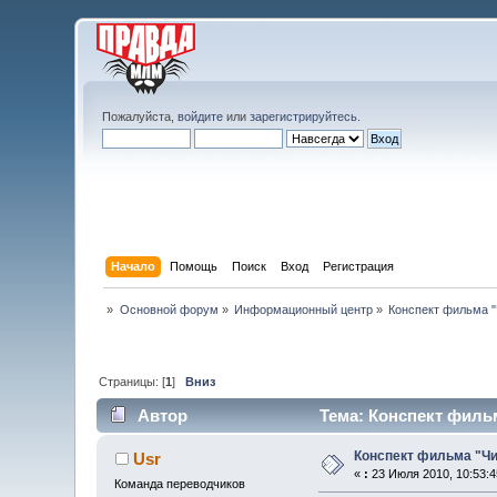
Пожалуйста,
войдите
или
зарегистрируйтесь
.
Начало
Помощь
Поиск
Вход
Регистрация
»
Основной форум
»
Информационный центр
»
Конспект фильма "
Страницы: [
1
]
Вниз
Автор
Тема: Конспект фильм
Конспект фильма "Чи
Usr
«
:
23 Июля 2010, 10:53:4
Команда переводчиков