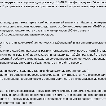
ые содержатся в порошках, допускающих 15-40 % фосфатов, нужно 7-9 полоск
. В результате эти вещества при контакте с кожей могут вызвать раздражение
ают кожу, сушат, кожа теряет свой естественный иммунитет. Наше тело покры
болочку снимаем химическими средствами, особенно с детергентами /ПАВ/ - вс
ая предрасположенность к развитию аллергии, он 100%-но ответит.
б их реакции на стиральные порошки/...
есятку стран за чистотой аллергических заболеваний и эта динамика неукло
х?
рачам с жалобами на сухость рук или покраснение кожи после стирки? И зад
низм, могут в дальнейшем сказаться и на наших детях? Для малышей эта про
й десятый ребёнок в мире рождается со склонностью к аллергическим проявле
ологическую ситуацию в Украине, есть от чего бить тревогу.
клиническим отделением клиники «Медиком», доктор-аллерголог):
шенен, то есть он в процессе формирования, и учитывается, что в основе а
 то проявления аллергические у ребёнка могут быть от минимальных до се
ие. Несколько десятков лет тому, в одном из киевских роддомов было зарег
я кожи и дальнейшего развития кожного дерматита и заражения стафилококк
фатов. Поэтому, если ваш малыш капризничает и не может заснуть, обратите
на кроется именно в них?