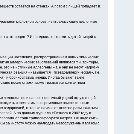
веществ остаётся на стенках. А потом с пищей попадает в
туральной кислотной основе, нейтрализующие щелочные
ает этот рецепт? И продолжают кормить детей пищей с
имизации населения, распространением новых химических
ия аллергических заболеваний являются т.н. триггеры,
е. это не истинные аллергены – т. е они не несут нагрузку
ческая реакция - называется «псевдоаллергическая», т.е.
ка), и бронхоспазма иногда. Иногда бывают такие
оскано после стирки, может развиться контактный
е человека, но и наносят огромный ущерб окружающей
проходить через самые современные очистительные
ных водорослей, которые начинают активно размножаться
рослей. А по данным журнала «Бизнес» в 2002 году в
ду попало 27 тонн триполифосфата натрия. Не надо быть
ьбы за чистоту можно наблюдать невооружённым глазом с