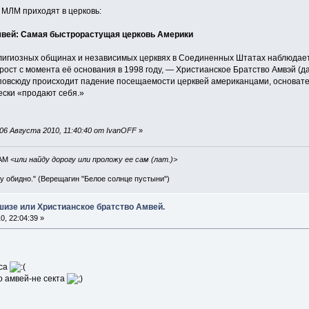
 МЛМ приходят в церковь:
мвей: Самая быстрорастущая церковь Америки
религиозных общинах и независимых церквях в Соединенных Штатах наблюдает
ост с момента её основания в 1998 году, — Христианское Братство Амвэй (д
к повсюду происходит падение посещаемости церквей американцами, основате
ески «продают себя.»
06 Августа 2010, 11:40:40 от IvanOFF
»
IAM
<или найду дорогу или проложу ее сам (лат.)>
ву обидно." (Верещагин "Белое солнце пустыни")
шизе или Христианское братство Амвей.
, 22:04:39 »
уса
то амвей-не секта