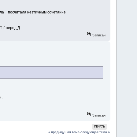
ила + посчитала неэтичным сочетание
"н" перед Д.
Записан
я.
Записан
ПЕЧАТЬ
« предыдущая тема
следующая тема »