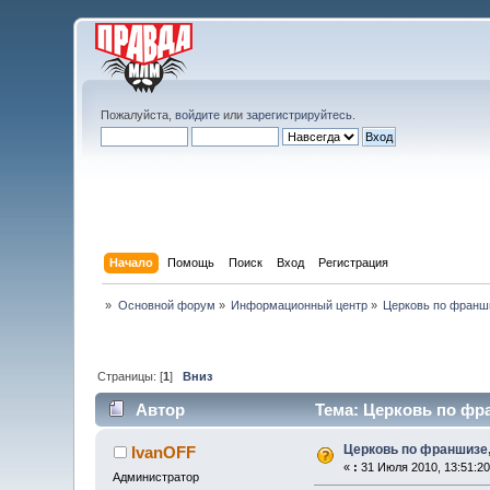
Пожалуйста,
войдите
или
зарегистрируйтесь
.
Начало
Помощь
Поиск
Вход
Регистрация
»
Основной форум
»
Информационный центр
»
Церковь по франши
Страницы: [
1
]
Вниз
Автор
Тема: Церковь по фра
Церковь по франшизе,
IvanOFF
«
:
31 Июля 2010, 13:51:20
Администратор