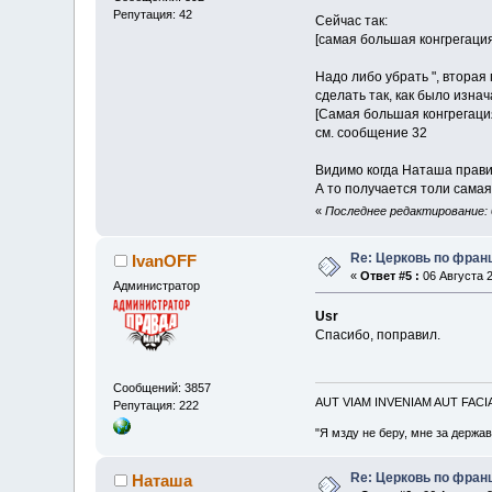
Репутация: 42
Сейчас так:
[самая большая конгрегация
Надо либо убрать ", вторая 
сделать так, как было изнач
[Самая большая конгрегация
см. сообщение 32
Видимо когда Наташа правил
А то получается толи самая
«
Последнее редактирование: 0
Re: Церковь по фран
IvanOFF
«
Ответ #5 :
06 Августа 2
Администратор
Usr
Спасибо, поправил.
Сообщений: 3857
AUT VIAM INVENIAM AUT FAC
Репутация: 222
"Я мзду не беру, мне за держа
Re: Церковь по фран
Наташа