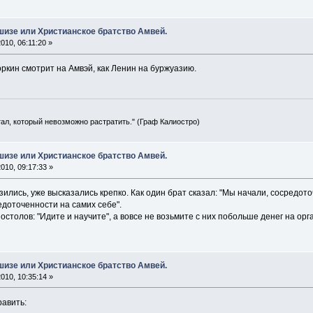
шизе или Христианское братство Амвей.
010, 06:11:20 »
оркин смотрит на Амвэй, как Ленин на буржуазию.
тал, который невозможно растратить." (Граф Калиостро)
шизе или Христианское братство Амвей.
010, 09:17:33 »
зились, уже высказались крепко. Как один брат сказал: "Мы начали, сосредо
едоточенности на самих себе".
толов: "Идите и научите", а вовсе не возьмите с них побольше денег на ор
шизе или Христианское братство Амвей.
010, 10:35:14 »
равить: