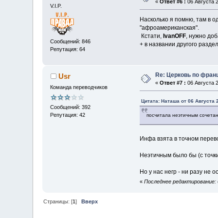
«
Ответ #6 :
06 Августа 2
V.I.P.
Насколько я помню, там в о
"афроамериканская".
Кстати,
IvanOFF
, нужно доб
Сообщений: 846
+ в названии другого разде
Репутация: 64
Re: Церковь по фран
Usr
«
Ответ #7 :
06 Августа 2
Команда переводчиков
Цитата: Наташа от 06 Августа 2
Сообщений: 392
Репутация: 42
посчитала неэтичным сочетан
Инфа взята в точном перев
Неэтичным было бы (с точки 
Но у нас негр - ни разу не 
«
Последнее редактирование: 0
Страницы: [
1
]
Вверх