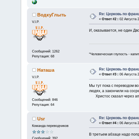
Re: Церковь по фран
ВодкуГлыть
«
Ответ #2 :
02 Августа 2
V.I.P.
И, оказывается, не один Дв
Сообщений: 1262
"Человеческая глупость - капи
Репутация: 68
Re: Церковь по фран
Наташа
«
Ответ #3 :
06 Августа 2
V.I.P.
Мы тут пока с переводом во
людях, а закончили на соср
Христос сказал через апос
Сообщений: 846
Репутация: 64
Re: Церковь по фран
Usr
«
Ответ #4 :
06 Августа 2
Команда переводчиков
В третьем абзаце надо поп
Сообщений: 392