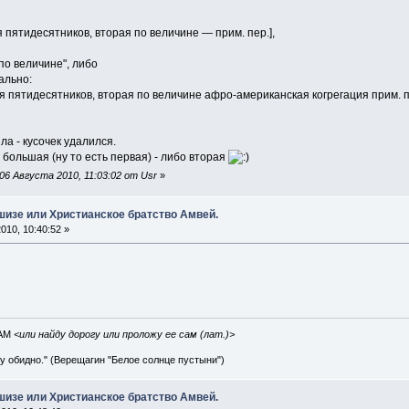
 пятидесятников, вторая по величине — прим. пер.],
по величине", либо
ально:
 пятидесятников, вторая по величине афро-американская когрегация прим. п
а - кусочек удалился.
 большая (ну то есть первая) - либо вторая
6 Августа 2010, 11:03:02 от Usr
»
шизе или Христианское братство Амвей.
010, 10:40:52 »
IAM
<или найду дорогу или проложу ее сам (лат.)>
ву обидно." (Верещагин "Белое солнце пустыни")
шизе или Христианское братство Амвей.