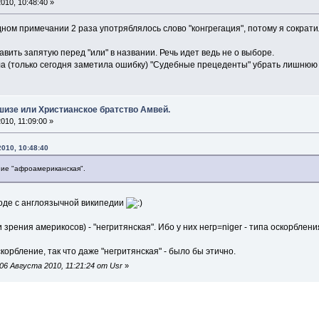
010, 10:48:40 »
дном примечании 2 раза употряблялось слово "конгрегация", потому я сократ
авить запятую перед "или" в названии. Речь идет ведь не о выборе.
ла (только сегодня заметила ошибку) "Судебные прецеденты" убрать лишнюю 
шизе или Христианское братство Амвей.
010, 11:09:00 »
010, 10:48:40
ие "афроамериканская".
оде с англоязычной википедии
зрения америкосов) - "негритянская". Ибо у них негр=niger - типа оскорблени
оскорбление, так что даже "негритянская" - было бы этично.
6 Августа 2010, 11:21:24 от Usr
»