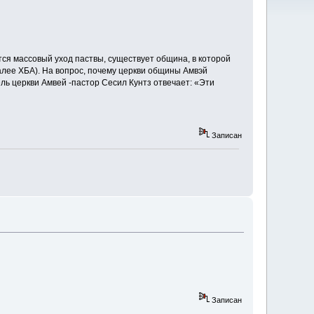
ся массовый уход паствы, существует община, в которой
алее ХБА). На вопрос, почему церкви общины Амвэй
ль церкви Амвей -пастор Сесил Кунтз отвечает: «Эти
Записан
Записан