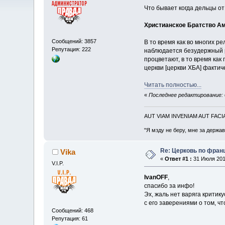
Что бывает когда дельцы от
Христианское Братство А
Сообщений: 3857
В то время как во многих 
Репутация: 222
наблюдается безудержный р
процветают, в то время ка
церкви [церкви ХБА] фактич
Читать полностью...
«
Последнее редактирование: 
AUT VIAM INVENIAM AUT FAC
"Я мзду не беру, мне за держа
Re: Церковь по фран
Vika
«
Ответ #1 :
31 Июля 2010
V.I.P.
IvanOFF
,
спасибо за инфо!
Эх, жаль нет варяга критик
с его заверениями о том, ч
Сообщений: 468
Репутация: 61