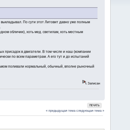
 выкладывал. По сути этот Литовит давно уже полным
.
дном обличии), хоть мед. светилам, хоть местным
х присадок в двигатели. В том числе и наш (компании
ически по всем параметрам. А его тут и до испытаний
ерьмом поливали нормальный, обычный, вполне рыночный
Записан
ПЕЧАТЬ
« предыдущая тема
следующая тема »