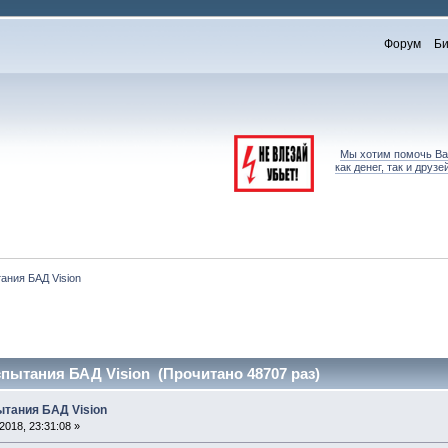
Форум
Би
Мы хотим помочь Вам
как денег, так и дру
ания БАД Vision
пытания БАД Vision (Прочитано 48707 раз)
ытания БАД Vision
018, 23:31:08 »