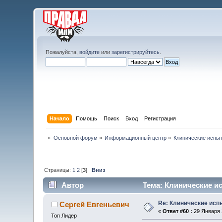
Пожалуйста,
войдите
или
зарегистрируйтесь
.
Начало
Помощь
Поиск
Вход
Регистрация
»
Основной форум
»
Информационный центр
»
Клинические испыт
Страницы:
1
2
[
3
]
Вниз
Автор
Тема: Клинические ис
Re: Клинические исп
Сергей Евгеньевич
«
Ответ #60 :
29 Января 2
Топ Лидер