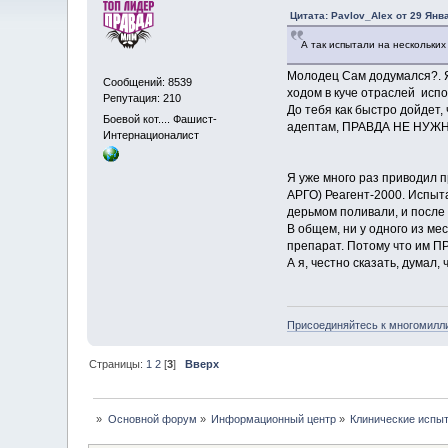
Цитата: Pavlov_Alex от 29 Янва
А так испытали на нескольких 
Молодец Сам додумался?. Я
Сообщений: 8539
ходом в куче отраслей исп
Репутация: 210
До тебя как быстро дойдет,
Боевой кот.... Фашист-
адептам, ПРАВДА НЕ НУЖНА
Интернационалист
Я уже много раз приводил п
АРГО) Реагент-2000. Испыта
дерьмом поливали, и после 
В общем, ни у одного из м
препарат. Потому что им 
А я, честно сказать, думал
Присоединяйтесь к многомилл
Страницы:
1
2
[
3
]
Вверх
»
Основной форум
»
Информационный центр
»
Клинические испыт