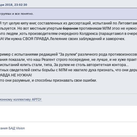
ря 2018, 23:02:30
группах и все понятно.
 тут целую кипу книг, составленных из диссертаций, испытаний по Литовитам
ользуется. Но вот местным упертым
баранам
противникам МЛМ этоо не нужно
 что людям ,хоть производителям очередного Колдрекса (парацетамол в очере
! Им нужна СВОЯ ПРАВДА.Лелеяние своих заблуждений и заморочек.
ример с испытаниями редакцией "За рулем" различного рода противоизносовы
ния показали, что наш Реагент строго посередине, не лучше, и не хуже практ
испытаний юлить стали, типа, За рулем не столь авторитетная контора...
естных свидетелей секты борьбы с МЛМ не хватило духа признать, что они д
ПРАВДА НЕ НУЖНА!
, что они разумные, и способны признавать свои ошибки.
ионному коллективу АРГО!
ания БАД Vision