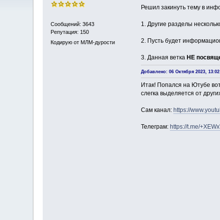
Решил закинуть тему в инф
1. Другие разделы нескольк
Сообщений: 3643
Репутация: 150
2. Пусть будет информаци
Кодирую от МЛМ-дурости
3. Данная ветка
НЕ посвящ
Добавлено: 06 Октября 2023, 13:02
Итак! Попался на Ютубе вот
слегка выделяется от други
Сам канал:
https://www.yout
Телеграм:
https://t.me/+XEW