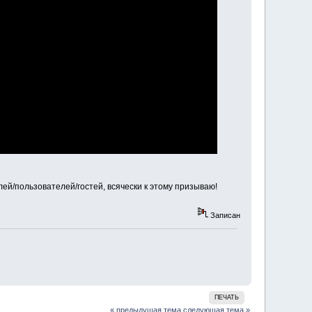
лей/пользователей/гостей, всячески к этому призываю!
Записан
ПЕЧАТЬ
« предыдущая тема
следующая тема »