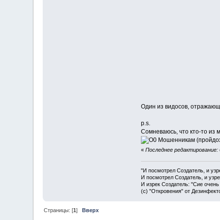
Один из видосов, отражающи
p.s.
Сомневаюсь, что кто-то из 
Мошенникам (пройдоха
«
Последнее редактирование: 
"И посмотрел Создатель, и узр
И посмотрел Создатель, и узре
И изрек Создатель: "Сие очень
(с) "Откровения" от Дезинфект
Страницы: [
1
]
Вверх