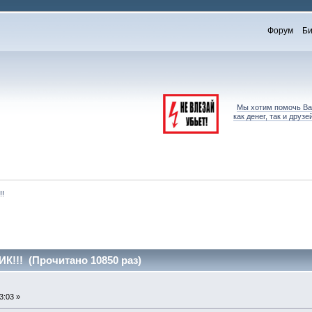
Форум
Би
Мы хотим помочь Вам
как денег, так и дру
!
!! (Прочитано 10850 раз)
3:03 »