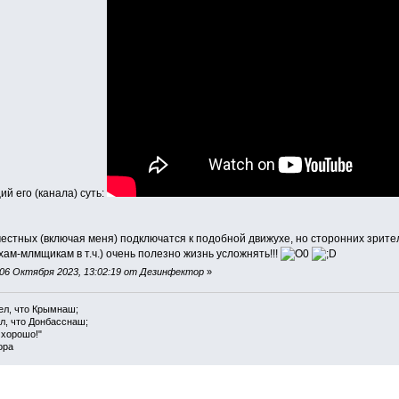
й его (канала) суть:
местных (включая меня) подключатся к подобной движухе, но сторонних зрите
м-млмщикам в т.ч.) очень полезно жизнь усложнять!!!
06 Октября 2023, 13:02:19 от Дезинфектор
»
ел, что Крымнаш;
л, что Донбасснаш;
 хорошо!"
ора