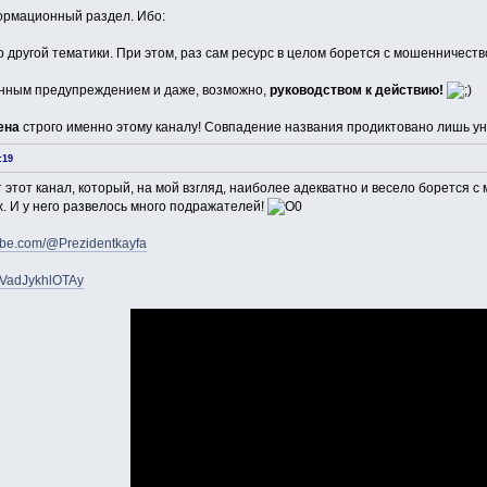
ормационный раздел. Ибо:
о другой тематики. При этом, раз сам ресурс в целом борется с мошенничеств
онным предупреждением и даже, возможно,
руководством к действию!
ена
строго именно этому каналу! Совпадение названия продиктовано лишь ун
:19
 этот канал, который, на мой взгляд, наиболее адекватно и весело борется
х. И у него развелось много подражателей!
ube.com/@Prezidentkayfa
xVadJykhlOTAy