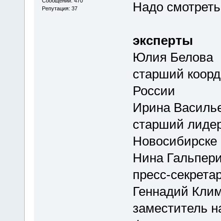
Сообщений: 470
Надо смотреть
Репутация: 37
эксперты
Юлия Белова
старший коорд
России
Ирина Василь
старший лиде
Новосибирске
Нина Гальпер
пресс-секрета
Геннадий Кли
заместитель н