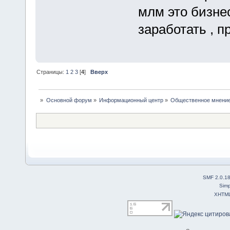
млм это бизне
заработать , п
Страницы:
1
2
3
[
4
]
Вверх
»
Основной форум
»
Информационный центр
»
Общественное мнение
SMF 2.0.1
Simp
XHTM