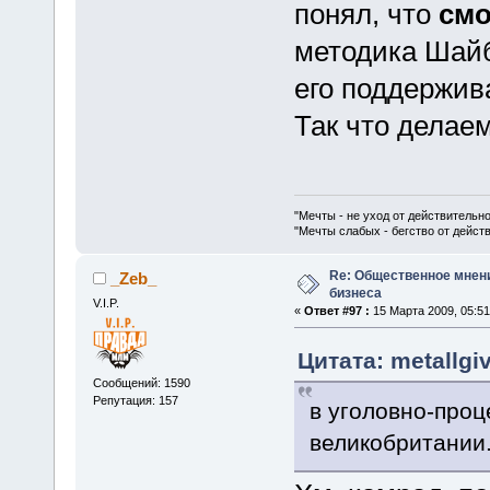
понял, что
смо
методика Шайб
его поддержива
Так что делаем
"Мечты - не уход от действительн
"Мечты слабых - бегство от дейс
Re: Общественное мнен
_Zeb_
бизнеса
V.I.P.
«
Ответ #97 :
15 Марта 2009, 05:51
Цитата: metallgi
Сообщений: 1590
Репутация: 157
в уголовно-проц
великобритании