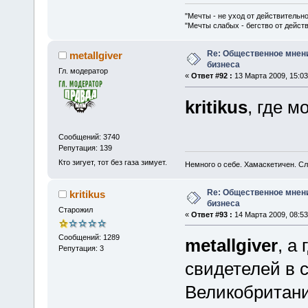
"Мечты - не уход от действительн
"Мечты слабых - бегство от дейс
Re: Общественное мнен
metallgiver
бизнеса
Гл. модератор
«
Ответ #92 :
13 Марта 2009, 15:03
kritikus
, где м
Сообщений: 3740
Репутация: 139
Кто зигует, тот без газа зимует.
Немного о себе. Хамаскетичен. С
Re: Общественное мнен
kritikus
бизнеса
Старожил
«
Ответ #93 :
14 Марта 2009, 08:53
Сообщений: 1289
metallgiver
, а
Репутация: 3
свидетелей в 
Великобритан