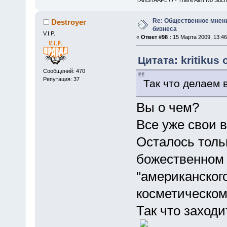
TANSTAAFL !!! - There Ain't No Such
Re: Общественное мнен
Destroyer
бизнеса
V.I.P.
«
Ответ #98 :
15 Марта 2009, 13:46
Цитата: kritikus 
Сообщений: 470
Репутация: 37
Так что делаем 
Вы о чем?
Все уже свои 
Осталось толь
божественном 
"американског
косметическом
Так что заходит