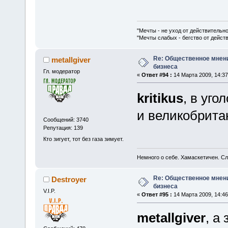
"Мечты - не уход от действительн
"Мечты слабых - бегство от дейс
Re: Общественное мнен
metallgiver
бизнеса
Гл. модератор
«
Ответ #94 :
14 Марта 2009, 14:37
kritikus
, в уг
и великобрита
Сообщений: 3740
Репутация: 139
Кто зигует, тот без газа зимует.
Немного о себе. Хамаскетичен. С
Re: Общественное мнен
Destroyer
бизнеса
V.I.P.
«
Ответ #95 :
14 Марта 2009, 14:46
metallgiver
, а