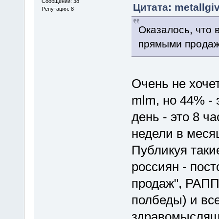
Сообщений: 38
Цитата: metallgi
Репутация: 8
Оказалось, что 
прямыми продаж
Очень не хоче
mlm, но 44% -
день - это 8 ч
недели в мес
Публикуя таки
россиян - пос
продаж", РАПП
полбеды) и вс
здравомыслящи