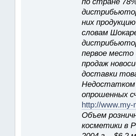
по стране 78
дистрибьютор
них продукцию
словам Шокар
дистрибьютор
первое место
продаж новос
доставки това
Недостатком 
опрошенных с
http://www.my-m
Объем рознич
косметики в Р
2004 г. - $6,2