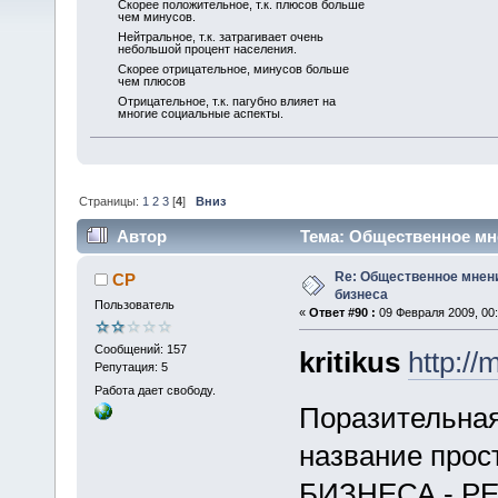
Скорее положительное, т.к. плюсов больше
чем минусов.
Нейтральное, т.к. затрагивает очень
небольшой процент населения.
Скорее отрицательное, минусов больше
чем плюсов
Отрицательное, т.к. пагубно влияет на
многие социальные аспекты.
Страницы:
1
2
3
[
4
]
Вниз
Автор
Тема: Общественное мне
Re: Общественное мнен
CP
бизнеса
Пользователь
«
Ответ #90 :
09 Февраля 2009, 00:
Сообщений: 157
kritikus
http://
Репутация: 5
Работа дает свободу.
Поразительна
название про
БИЗНЕСА - РЕ