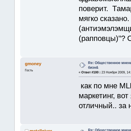
поверит. Тама
мягко сказано.
(антиэмэлэмщи
(рапповцы)"? 
Re: Общественное мнен
gmoney
бизн&
Гость
«
Ответ #100 :
23 Ноября 2009, 14:
как по мне ML
маркетинг, вот
отличный.. за
Re: Общественное мнен
metallgiver