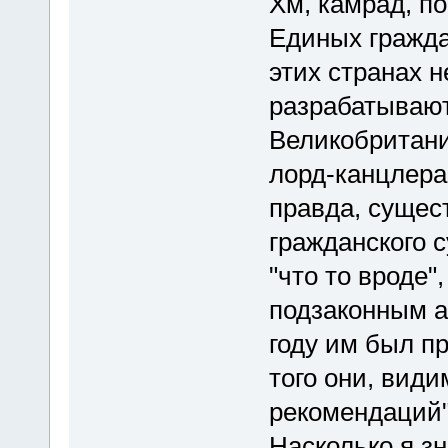
Хм, камрад, п
Единых гражда
этих странах 
разрабатывают
Великобритани
лорд-канцлера
правда, сущест
гражданского с
"что то вроде"
подзаконным ак
году им был пр
того они, види
рекомендаций
Насколько я з