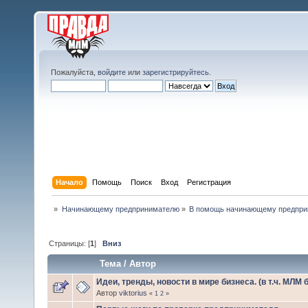
Пожалуйста,
войдите
или
зарегистрируйтесь
.
Начало
Помощь
Поиск
Вход
Регистрация
»
Начинающему предпринимателю
»
В помощь начинающему предпр
Страницы: [
1
]
Вниз
Тема
/
Автор
Идеи, тренды, новости в мире бизнеса. (в т.ч. МЛМ 
Автор
viktorius
«
1
2
»