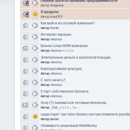
Первые шаги по проверке предпринимателя
Автор
Агиделль
О разделе
Автор
IvanOFF
Как выйти из сетевой компании?
Автор
Danilo
Интернет-магазин
Автор
viktorius
Бизнес-план МЛМ компании.
Автор
viktorius
«
1
2
3
»
Электронные деньги и налогоплательщик.
Автор
viktorius
Корпоративная культура.
Автор
viktorius
С чего начать?
Автор
viktorius
Старт собственного бизнеса
Автор
viktorius
Хочу (?) заниматься сетевым бизнесом.
Автор
_Zeb_
«
1
2
3
...
5
»
существует три типа бизнес-систем (помогите разобр
Автор антон
Уязвимость кошельков WebMoney