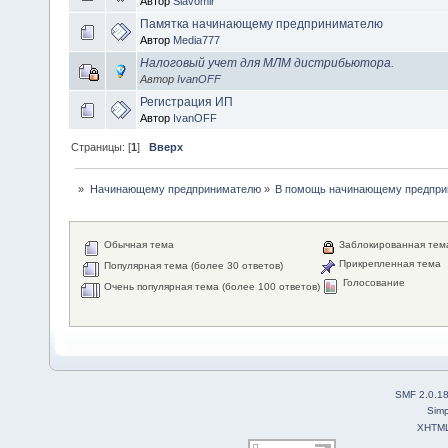
Автор
Slavomir
Памятка начинающему предпринимателю
Автор
Media777
Налоговый учет для МЛМ дистрибьютора.
Автор
IvanOFF
Регистрация ИП
Автор
IvanOFF
Страницы: [
1
]
Вверх
»
Начинающему предпринимателю
»
В помощь начинающему предпр
Обычная тема
Заблокированная тем
Прикрепленная тема
Популярная тема (более 30 ответов)
Голосование
Очень популярная тема (более 100 ответов)
SMF 2.0.1
Simp
XHTM