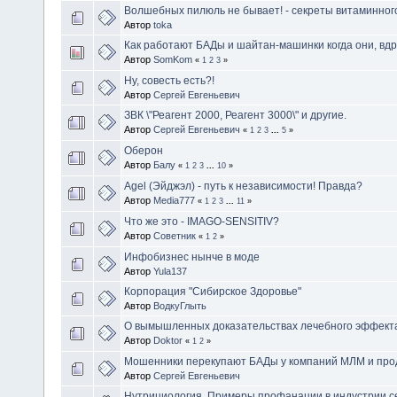
Волшебных пилюль не бывает! - секреты витаминног
Автор
toka
Как работают БАДы и шайтан-машинки когда они, вдр
Автор
SomKom
«
1
2
3
»
Ну, совесть есть?!
Автор
Сергей Евгеньевич
ЗВК \"Реагент 2000, Реагент 3000\" и другие.
Автор
Сергей Евгеньевич
«
1
2
3
...
5
»
Оберон
Автор
Балу
«
1
2
3
...
10
»
Agel (Эйджэл) - путь к независимости! Правда?
Автор
Media777
«
1
2
3
...
11
»
Что же это - IMAGO-SENSITIV?
Автор
Советник
«
1
2
»
Инфобизнес нынче в моде
Автор
Yula137
Корпорация "Сибирское Здоровье"
Автор
ВодкуГлыть
О вымышленных доказательствах лечебного эффек
Автор
Doktor
«
1
2
»
Мошенники перекупают БАДы у компаний МЛМ и прод
Автор
Сергей Евгеньевич
Нутрициология. Примеры профанации в индустрии с