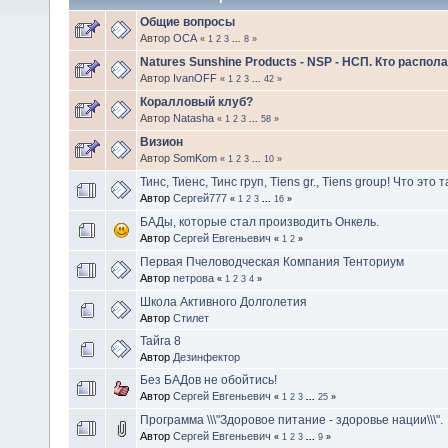
Общие вопросы
Автор
ОСА
«
1
2
3
...
8
»
Natures Sunshine Products - NSP - НСП. Кто распо
Автор
IvanOFF
«
1
2
3
...
42
»
Коралловый клуб?
Автор
Natasha
«
1
2
3
...
58
»
Визион
Автор
SomKom
«
1
2
3
...
10
»
Тинс, Тиенс, Тинс груп, Tiens gr., Tiens group! Что это 
Автор
Сергей777
«
1
2
3
...
16
»
БАДы, которые стал производить Онкель.
Автор
Сергей Евгеньевич
«
1
2
»
Первая Пчеловодческая Компания Тенториум
Автор
петрова
«
1
2
3
4
»
Школа Активного Долголетия
Автор
Стилет
Тайга 8
Автор
Дезинфектор
Без БАДов не обойтись!
Автор
Сергей Евгеньевич
«
1
2
3
...
25
»
Программа \\\"Здоровое питание - здоровье нации\\\".
Автор
Сергей Евгеньевич
«
1
2
3
...
9
»