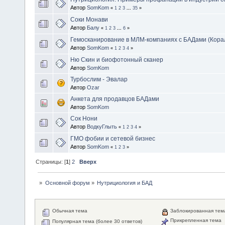
Автор
SomKom
«
1
2
3
...
35
»
Соки Монави
Автор
Балу
«
1
2
3
...
6
»
Гемосканирование в МЛМ-компаниях с БАДами (Корал
Автор
SomKom
«
1
2
3
4
»
Ню Скин и биофотонный сканер
Автор
SomKom
Турбослим - Эвалар
Автор
Ozar
Анкета для продавцов БАДами
Автор
SomKom
Сок Нони
Автор
ВодкуГлыть
«
1
2
3
4
»
ГМО фобии и сетевой бизнес
Автор
SomKom
«
1
2
3
»
Страницы: [
1
]
2
Вверх
»
Основной форум
»
Нутрициология и БАД
Обычная тема
Заблокированная тем
Прикрепленная тема
Популярная тема (более 30 ответов)