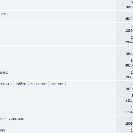
3
1883
неса
1
8522
1360
2
3982
1954
6
4878
рамид
1
1903
розит российской банковской системе?
1929
2118
1
1731
ицину вне закона
1
1901
ney
1