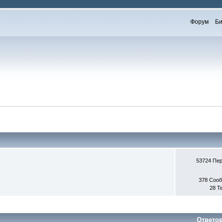
Форум
Би
53724 Пе
378 Соо
28 Т
Ответо