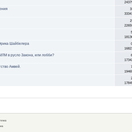
2437
чения
3
3334
2
2265
1813
 Эрика Шайбелера
1682
МЛМ в русло Закона, или лобби?
1734
тство Амвей.
1946
1784
тема
ма