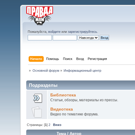
Пожалуйста,
войдите
или
зарегистрируйтесь
.
Начало
Помощь
Поиск
Вход
Регистрация
»
Основной форум
»
Информационный центр
Подразделы
Библиотека
Статьи, обзоры, материалы из прессы.
Видеотека
Видео по тематике форума.
Страницы: [
1
]
2
Вниз
Тема
/
Автор