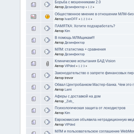
Борьба с мошенниками 2.0
Автор
Дезинфектор
«
1
2
»
Общественное мнение в отношении МЛМ-биз
Автор
IvanOFF
«
1
2
3
4
»
ПАМЯТКА: Хотите подзаработать?
Автор
Kim
В помощь МЛМщикам!!!
Автор
Дезинфектор
МЛМ: статистика + сравнения
Автор
Дезинфектор
Клинические испытания БАД Vision
Автор
VIPded
«
1
2
3
»
Законодательство о запрете финансовых пи
Автор trevor
Обвал Центробанком Мастер-банка. Чем это г
Автор
Lami
Аферы с доставкой на дом
Автор
_Zeb_
Психологическая защита от лоходистров
Автор
Kim
Еврокомиссия объявила нетрадиционную мед
Автор
VIPded
МЛМ и пользовательское соглашение WebMo