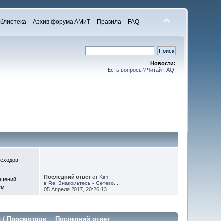
блиотека
Архив форума АМиТ
Правила
FAQ
Новости:
Есть вопросы? Читай FAQ!
реходов
Последний ответ
от
Kim
бщений
в
Re: Знакомьтесь - Сетево...
ем
05 Апреля 2017, 20:26:13
в
/
Просмотров
Последний ответ