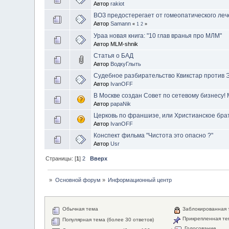
Автор
rakiot
ВОЗ предостерегает от гомеопатического ле
Автор
Samann
«
1
2
»
Ураа новая книга: "10 глав вранья про МЛМ"
Автор MLM-shnik
Статья о БАД
Автор
ВодкуГлыть
Судебное разбирательство Квикстар против
Автор
IvanOFF
В Москве создан Совет по сетевому бизнесу! 
Автор
papaNik
Церковь по франшизе, или Христианское бра
Автор
IvanOFF
Конспект фильма "Чистота это опасно ?"
Автор
Usr
Страницы: [
1
]
2
Вверх
»
Основной форум
»
Информационный центр
Обычная тема
Заблокированная 
Прикрепленная те
Популярная тема (более 30 ответов)
Голосование