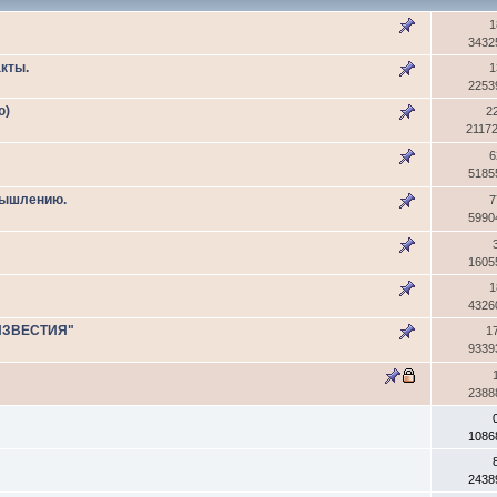
1
3432
кты.
1
2253
ю)
2
2117
6
5185
мышлению.
7
5990
1605
1
4326
ИЗВЕСТИЯ"
1
9339
2388
1086
2438