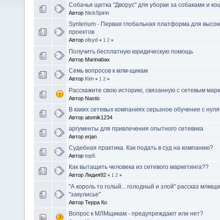
Собачья щетка "Дворус" для уборки за собаками и к
Автор
NickSpirin
Synterium - Первая глобальная платформа для высо
проектов
Автор
olsyd
«
1
2
»
Получить бесплатную юридическую помощь
Автор Marinabax
Семь вопросов к млм-щикам
Автор
Kim
«
1
2
»
Расскажите свою историю, связанную с сетевым марк
Автор Nastic
В каких сетевых компаниях серьзное обучение с нуля
Автор atomik1234
аргументы для привлечения опытного сетевика
Автор erjan
Судебная практика. Как подать в суд на компанию?
Автор
top5
Как вытащить человека из сетевого маркетинга??
Автор Лидия92
«
1
2
»
"А король то голый... голодный и злой" рассказ млм
"закулисье"
Автор Терра Ко
Вопрос к МЛМщикам - предупреждают или нет?