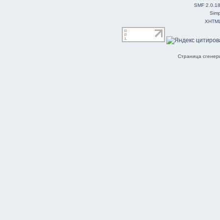
SMF 2.0.1
Simp
XHTM
Страница сгенери