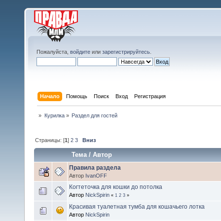
Пожалуйста,
войдите
или
зарегистрируйтесь
.
Начало
Помощь
Поиск
Вход
Регистрация
»
Курилка
»
Раздел для гостей
Страницы: [
1
]
2
3
Вниз
Тема
/
Автор
Правила раздела
Автор
IvanOFF
Когтеточка для кошки до потолка
Автор
NickSpirin
«
1
2
3
»
Красивая туалетная тумба для кошачьего лотка
Автор
NickSpirin