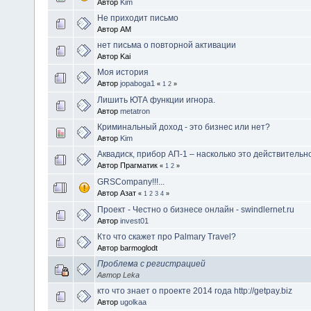
Автор
Kim
Не приходит письмо
Автор AM
нет письма о повторной активации
Автор Kai
Моя история
Автор
jopaboga1
«
1
2
»
Лишить ЮТА функции игнора.
Автор
metatron
Криминальный доход - это бизнес или нет?
Автор
Kim
Аквадиск, прибор АП-1 – насколько это действительн
Автор Прагматик
«
1
2
»
GRSCompany!!!...
Автор Азат
«
1
2
3
4
»
Проект - Честно о бизнесе онлайн - swindlernet.ru
Автор
invest01
Кто что скажет про Palmary Travel?
Автор barmoglodt
Проблема с регистрацией
Автор Leka
кто что знает о проекте 2014 года http://getpay.biz
Автор
ugolkaa