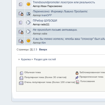
Trendsoundpromoter лохотрон или реальность
Автор Иван Пархоменко
Перенесено: Форевер Ливинг Продактс
Автор
IvanOFF
ПРибор ШУБОШИ
Автор rada111
Не приходит письмо активации.
Автор xaba
А вы бы точно хотели, чтобы ваш "спонсор" был и
Автор
Kim
Страницы: [
1
]
2
3
Вверх
»
Курилка
»
Раздел для гостей
Обычная тема
Заблокированная тем
Прикрепленная тема
Популярная тема (более 30 ответов)
Голосование
Очень популярная тема (более 100 ответов)