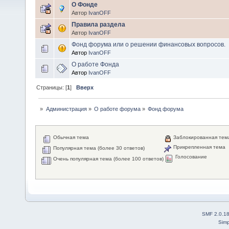
О Фонде
Автор
IvanOFF
Правила раздела
Автор
IvanOFF
Фонд форума или о решении финансовых вопросов.
Автор
IvanOFF
О работе Фонда
Автор
IvanOFF
Страницы: [
1
]
Вверх
»
Администрация
»
О работе форума
»
Фонд форума
Обычная тема
Заблокированная тем
Прикрепленная тема
Популярная тема (более 30 ответов)
Голосование
Очень популярная тема (более 100 ответов)
SMF 2.0.1
Simp