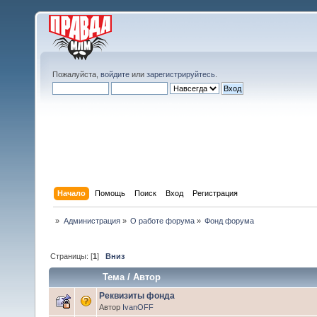
Пожалуйста,
войдите
или
зарегистрируйтесь
.
Начало
Помощь
Поиск
Вход
Регистрация
»
Администрация
»
О работе форума
»
Фонд форума
Страницы: [
1
]
Вниз
Тема
/
Автор
Реквизиты фонда
Автор
IvanOFF