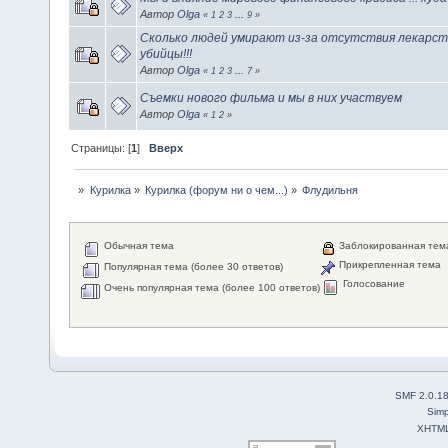
Автор
Olga
«
1
2
3
...
9
»
Сколько людей умирают из-за отсутствия лекарст
убийцы!!!
Автор
Olga
«
1
2
3
...
7
»
Съемки нового фильма и мы в них участвуем
Автор
Olga
«
1
2
»
Страницы: [
1
]
Вверх
»
Курилка
»
Курилка (форум ни о чем...)
»
Флудильня
Обычная тема
Заблокированная тем
Прикрепленная тема
Популярная тема (более 30 ответов)
Голосование
Очень популярная тема (более 100 ответов)
SMF 2.0.1
Simp
XHTM