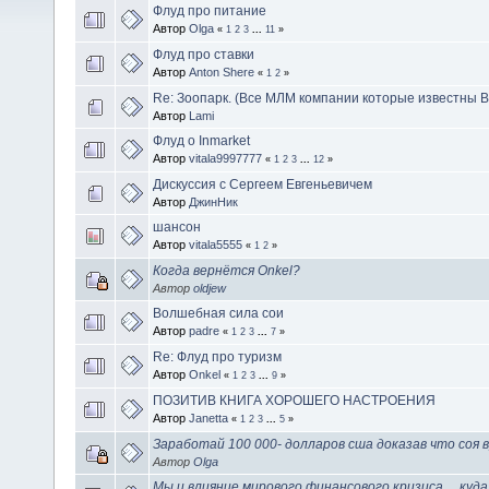
Флуд про питание
Автор
Olga
«
1
2
3
...
11
»
Флуд про ставки
Автор
Anton Shere
«
1
2
»
Re: Зоопарк. (Все МЛМ компании которые известны В
Автор
Lami
Флуд о Inmarket
Автор
vitala9997777
«
1
2
3
...
12
»
Дискуссия с Сергеем Евгеньевичем
Автор
ДжинНик
шансон
Автор
vitala5555
«
1
2
»
Когда вернётся Onkel?
Автор
oldjew
Волшебная сила сои
Автор
padre
«
1
2
3
...
7
»
Re: Флуд про туризм
Автор
Onkel
«
1
2
3
...
9
»
ПОЗИТИВ КНИГА ХОРОШЕГО НАСТРОЕНИЯ
Автор
Janetta
«
1
2
3
...
5
»
Заработай 100 000- долларов сша доказав что соя 
Автор
Olga
Мы и влияние мирового финансового кризиса ... куд