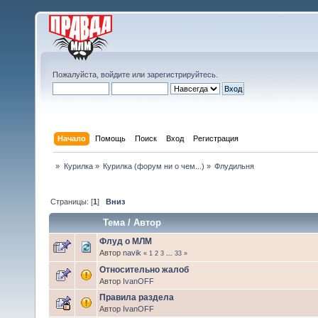
Пожалуйста,
войдите
или
зарегистрируйтесь
.
Начало
Помощь
Поиск
Вход
Регистрация
»
Курилка
»
Курилка (форум ни о чем...)
»
Флудильня
Страницы: [
1
]
Вниз
Тема
/
Автор
Флуд о МЛМ
Автор
navik
«
1
2
3
...
33
»
Относительно жалоб
Автор
IvanOFF
Правила раздела
Автор
IvanOFF