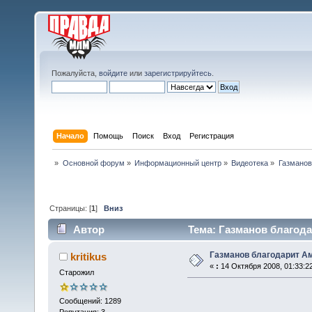
Пожалуйста,
войдите
или
зарегистрируйтесь
.
Начало
Помощь
Поиск
Вход
Регистрация
»
Основной форум
»
Информационный центр
»
Видеотека
»
Газманов
Страницы: [
1
]
Вниз
Автор
Тема: Газманов благода
Газманов благодарит А
kritikus
«
:
14 Октября 2008, 01:33:2
Старожил
Сообщений: 1289
Репутация: 3