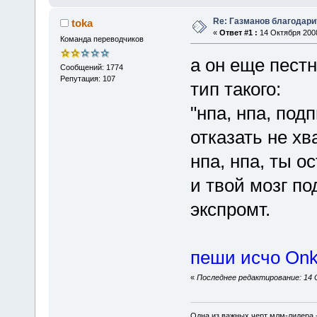
Re: Газманов благодар
toka
«
Ответ #1 :
14 Октября 2008
Команда переводчиков
а он еще пест
Сообщений: 1774
Репутация: 107
тип такого:
"нпа, нпа, под
отказать не хв
нпа, нпа, ты о
и твой мозг по
экспромт.
пеши исчо Onk
«
Последнее редактирование: 14 О
Одна из важных черт млм-лидера 