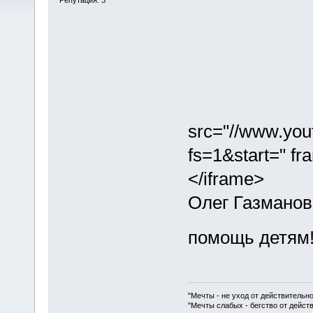
src="//www.yo
fs=1&start=" fr
</iframe>
Олег Газманов
помощь детям
"Мечты - не уход от действительн
"Мечты слабых - бегство от дейс