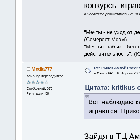
конкурсы игра
«
Последнее редактирование: 18 Ап
"Мечты - не уход от д
(Сомерсет Моэм)
"Мечты слабых - бегс
действительность". (
Re: Рынок Амвэй Россия
Media777
«
Ответ #43 :
18 Апреля 2009
Команда переводчиков
Цитата: kritikus 
Сообщений: 875
Репутация: 59
Вот наблюдаю ка
играются. Прик
Зайдя в ТЦ Ам