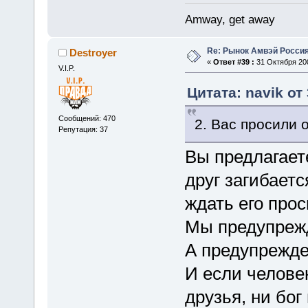
Amway, get away
Re: Рынок Амвэй Россия
Destroyer
«
Ответ #39 :
31 Октября 200
V.I.P.
Цитата: navik от
Сообщений: 470
2. Вас просили 
Репутация: 37
Вы предлагает
друг загибаетс
ждать его про
Мы предупреж
А предупрежде
И если человек
друзья, ни бог