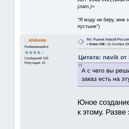
(лат.)>
"Я мзду не беру, мне 
пустыни")
Re: Рынок Амвэй Россия
khibinite
«
Ответ #38 :
31 Октября 200
Разбирающийся
Цитата: navik от
Сообщений: 525
Репутация: 15
А с чего вы реш
заказ есть на эт
Юное создание
к этому. Разве