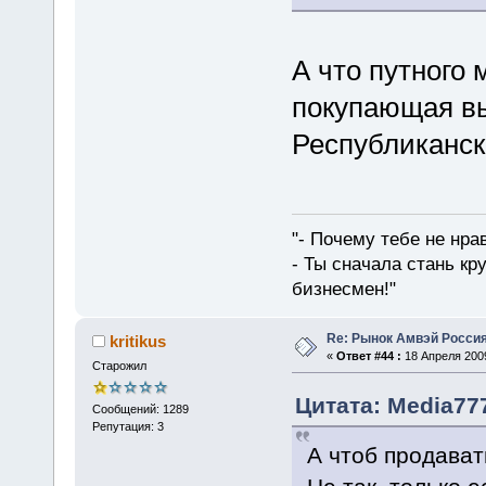
А что путного
покупающая в
Республиканск
"- Почему тебе не нра
- Ты сначала стань кр
бизнесмен!"
Re: Рынок Амвэй Россия
kritikus
«
Ответ #44 :
18 Апреля 2009
Старожил
Цитата: Media777
Сообщений: 1289
Репутация: 3
А чтоб продават