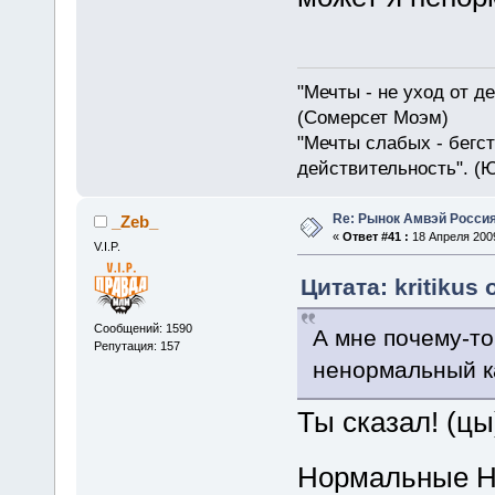
"Мечты - не уход от д
(Сомерсет Моэм)
"Мечты слабых - бегс
действительность". (
Re: Рынок Амвэй Россия
_Zeb_
«
Ответ #41 :
18 Апреля 2009
V.I.P.
Цитата: kritikus 
Сообщений: 1590
А мне почему-то
Репутация: 157
ненормальный к
Ты сказал! (цы
Нормальные Н