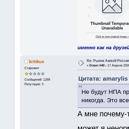
именно как на друзе
Re: Рынок Амвэй Россия
kritikus
«
Ответ #40 :
17 Апреля 2009
Старожил
Цитата: amarylis
Сообщений: 1289
Репутация: 3
Не будут НПА п
никогда. Это вс
А мне почему-
может я нено