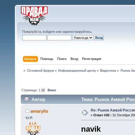
Пожалуйста,
войдите
или
зарегистрируйтесь
.
Начало
Помощь
Поиск
Вход
Регистрация
»
Основной форум
»
Информационный центр
»
Видеотека
»
Рынок Ам
Страницы:
1
[
2
]
Вниз
Автор
Тема: Рынок Амвэй Росс
Re: Рынок Амвэй Россия
amarylis
«
Ответ #30 :
31 Октября 200
V.I.P.
navik