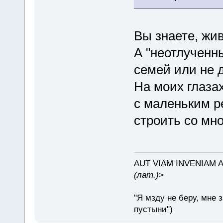
Вы знаете, жив
А "неотлученн
семей или не д
На моих глаза
с маленьким р
строить со мно
AUT VIAM INVENIAM 
(лат.)>
"Я мзду не беру, мне 
пустыни")