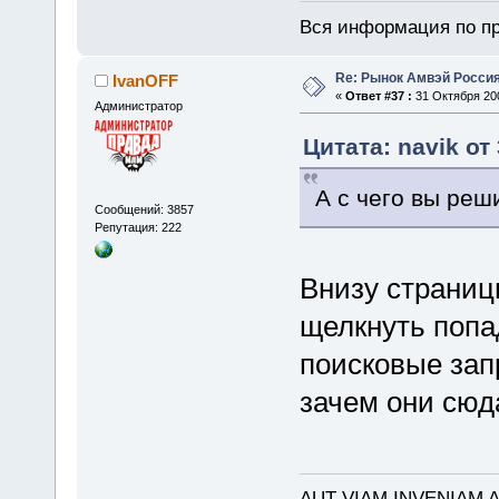
Вся информация по пр
Re: Рынок Амвэй Россия
IvanOFF
«
Ответ #37 :
31 Октября 200
Администратор
Цитата: navik от
А с чего вы реши
Сообщений: 3857
Репутация: 222
Внизу страницы
щелкнуть попад
поисковые зап
зачем они сюд
AUT VIAM INVENIAM 