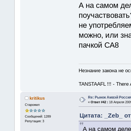
А на самом дел
поучаствовать
не употребляе
можно, или зн
пачкой СА8
Незнание закона не ос
TANSTAAFL !!! - There 
Re: Рынок Амвэй Россия
kritikus
«
Ответ #42 :
18 Апреля 2009
Старожил
Цитата: _Zeb_ от
Сообщений: 1289
Репутация: 3
А на самом деле