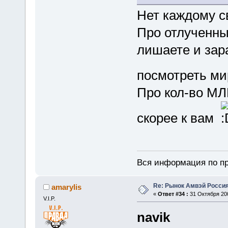
Нет каждому св
Про отлученных
лишаете и зар
посмотреть м
Про кол-во МЛ
скорее к вам
Вся информация по пр
Re: Рынок Амвэй Россия
amarylis
«
Ответ #34 :
31 Октября 200
V.I.P.
navik