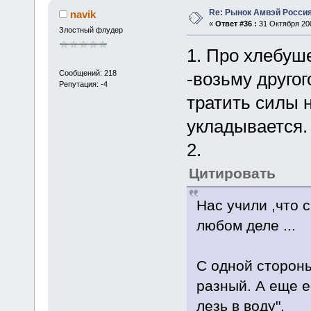
Re: Рынок Амвэй Россия
navik
«
Ответ #36 :
31 Октября 200
Злостный флудер
1. Про хлебуш
Сообщений: 218
-возьму другог
Репутация: -4
тратить силы 
укладывается.
2.
Цитировать
Нас учили ,что 
любом деле ...
С одной стороны
разный. А еще е
лезь в воду".