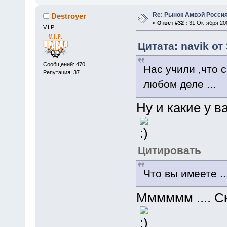
Re: Рынок Амвэй Россия
Destroyer
«
Ответ #32 :
31 Октября 200
V.I.P.
Цитата: navik от
Сообщений: 470
Нас учили ,что 
Репутация: 37
любом деле ...
Ну и какие у в
Цитировать
Что вы имеете ..
Мммммм .... Ск