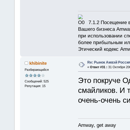
7.1.2 Посещение в
Вашего бизнеса Amway
при использовании сп
более прибыльным или
Этический кодекс Amw
Re: Рынок Амвэй Россия
khibinite
«
Ответ #31 :
31 Октября 200
Разбирающийся
Это покруче О
Сообщений: 525
Репутация: 15
смайликов. И т
очень-очень си
Amway, get away