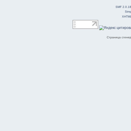
SMF 2.0.1
Simp
XHTM
Страница сгенер