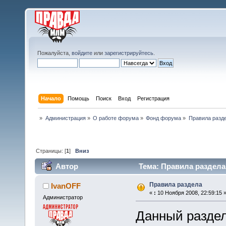
Пожалуйста,
войдите
или
зарегистрируйтесь
.
Начало
Помощь
Поиск
Вход
Регистрация
»
Администрация
»
О работе форума
»
Фонд форума
»
Правила разд
Страницы: [
1
]
Вниз
Автор
Тема: Правила раздела 
Правила раздела
IvanOFF
«
:
10 Ноября 2008, 22:59:15 
Администратор
Данный разде