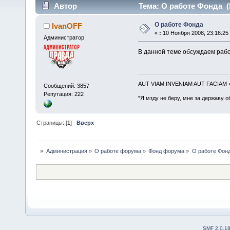
Автор
Тема: О работе Фонда (
О работе Фонда
IvanOFF
«
:
10 Ноября 2008, 23:16:25
Администратор
В данной теме обсуждаем рабо
AUT VIAM INVENIAM AUT FACIAM
Сообщений: 3857
Репутация: 222
"Я мзду не беру, мне за державу о
Страницы: [
1
]
Вверх
»
Администрация
»
О работе форума
»
Фонд форума
»
О работе Фон
SMF 2.0.1