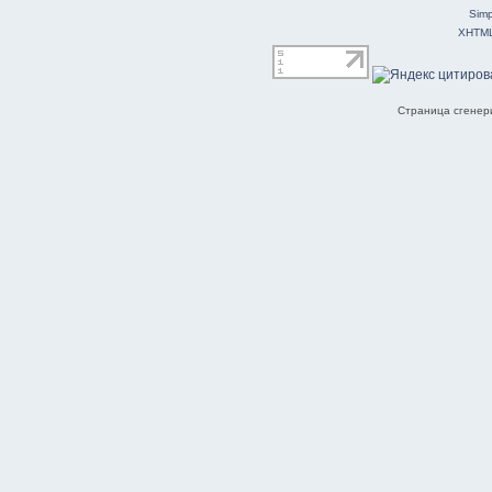
Simp
XHTM
Страница сгенери