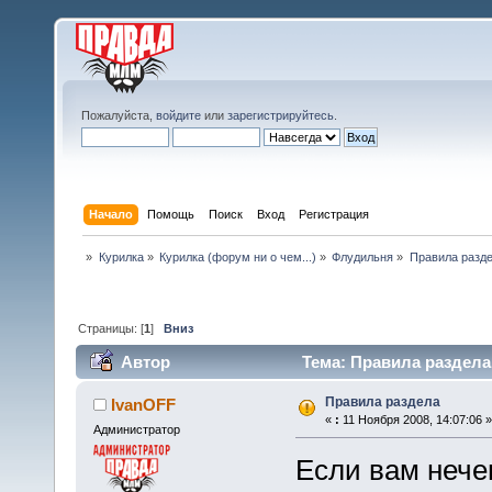
Пожалуйста,
войдите
или
зарегистрируйтесь
.
Начало
Помощь
Поиск
Вход
Регистрация
»
Курилка
»
Курилка (форум ни о чем...)
»
Флудильня
»
Правила разд
Страницы: [
1
]
Вниз
Автор
Тема: Правила раздела 
Правила раздела
IvanOFF
«
:
11 Ноября 2008, 14:07:06 »
Администратор
Если вам нечег