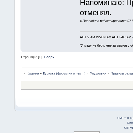
Напоминаю: Пр
отменял.
«
Последнее редактирование: 07 М
AUT VIAM INVENIAM AUT FACIAM
"Я мзду не беру, мне за державу о
Страницы: [
1
]
Вверх
»
Курилка
»
Курилка (форум ни о чем...)
»
Флудильня
»
Правила разд
SMF 2.0.1
Simp
XHTM