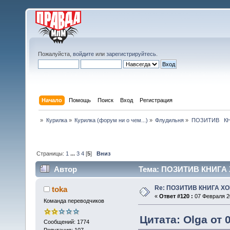
Пожалуйста,
войдите
или
зарегистрируйтесь
.
Начало
Помощь
Поиск
Вход
Регистрация
»
Курилка
»
Курилка (форум ни о чем...)
»
Флудильня
»
ПОЗИТИВ   
Страницы:
1
...
3
4
[
5
]
Вниз
Автор
Тема: ПОЗИТИВ КНИГА 
Re: ПОЗИТИВ КНИГА 
toka
«
Ответ #120 :
07 Февраля 20
Команда переводчиков
Цитата: Olga от 
Сообщений: 1774
Репутация: 107