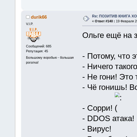
Re: ПОЗИТИВ КНИГА 
durik66
«
Ответ #140 :
19 Февраля 20
V.I.P.
Ольге ещё на з
Сообщений: 685
Репутация: 45
- Потому, что 
Большому воробью - большая
рогатка!
- Ничего такого
- Не гони! Это
- Чё гонишь! Во
- Сорри!
- DDOS атака!
- Вирус!