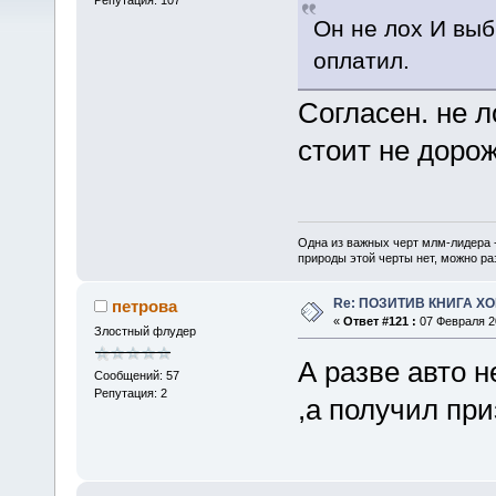
Он не лох И выб
оплатил.
Согласен. не 
стоит не дорож
Одна из важных черт млм-лидера 
природы этой черты нет, можно ра
Re: ПОЗИТИВ КНИГА 
петрова
«
Ответ #121 :
07 Февраля 20
Злостный флудер
А разве авто н
Сообщений: 57
Репутация: 2
,а получил при