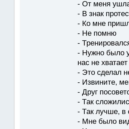
- От меня ушл
- В знак проте
- Ко мне приш
- Не помню
- Тренировалс
- Нужно было у
нас не хватает
- Это сделал 
- Извините, ме
- Друг посовет
- Так сложили
- Так лучше, в
- Мне было ви