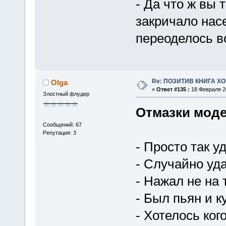
- Да что ж вы 
закричало нас
переоделось во
Re: ПОЗИТИВ КНИГА 
Olga
«
Ответ #135 :
18 Февраля 20
Злостный флудер
Отмазки мод
Сообщений: 67
Репутация: 3
- Просто так у
- Случайно уд
- Нажал не на 
- Был пьян и 
- Хотелось ког