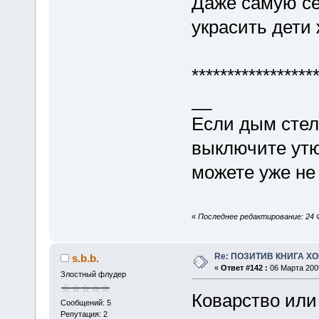
Даже самую се
украсить дети
*****************
__
Если дым стел
выключите утю
можете уже не
«
Последнее редактирование: 24 Ф
Re: ПОЗИТИВ КНИГА 
s.b.b.
«
Ответ #142 :
06 Марта 2009
Злостный флудер
Коварство или
Сообщений: 5
Репутация: 2