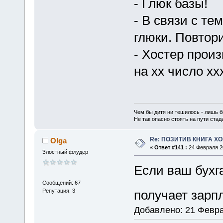
- Глюк базы!
- В связи с те
глюки. Повтор
- Хостер произ
на хх число ххх
Чем бы дитя ни тешилось - лишь б
Не так опасно стоять на пути стада,
Re: ПОЗИТИВ КНИГА 
Olga
«
Ответ #141 :
24 Февраля 20
Злостный флудер
Если ваш бухга
Сообщений: 67
Репутация: 3
получает зарп
Добавлено: 21 Февра