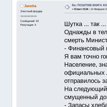
Re: ПОЗИТИВ КНИГА 
Janetta
«
Ответ #134 :
14 Февраля 20
Злостный флудер
Сообщений: 43
Шутка ... так .
Репутация: 4
Однажды в тел
смерть Минист
- Финансовый к
Я вам точно г
Население, зн
официальных л
отправилось за
На следующий 
смущенный дон
- Запасы хлеб