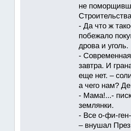
не поморщивш
Строительства
- Да что ж так
побежало поку
дрова и уголь.
- Современная
завтра. И гран
еще нет. – со
а чего нам? Де
- Мама!...- пи
землянки.
- Все о-фи-ге
– внушал През