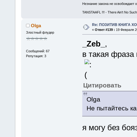
Незнание закона не освобождает о
TANSTAAFL !!! - There Ain't No Such
Re: ПОЗИТИВ КНИГА 
Olga
«
Ответ #139 :
19 Февраля 20
Злостный флудер
_Zeb_
,
Сообщений: 67
в такая фраза 
Репутация: 3
Цитировать
Olga
Не пытайтесь ка
я могу без бо