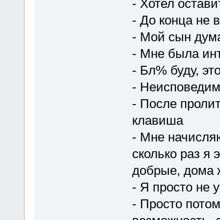
- Хотел остави
- До конца не 
- Мой сын дум
- Мне была ин
- Бл% буду, эт
- Неисповедим
- После пролит
клавиша
- Мне начисляю
сколько раз я 
добрые, дома 
- Я просто не 
- Просто потом