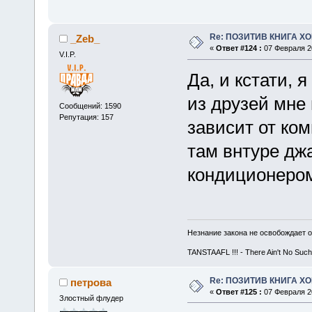
Re: ПОЗИТИВ КНИГА 
_Zeb_
«
Ответ #124 :
07 Февраля 20
V.I.P.
Да, и кстати, 
из друзей мне 
Сообщений: 1590
Репутация: 157
зависит от ком
там внтуре дж
кондиционеро
Незнание закона не освобождает о
TANSTAAFL !!! - There Ain't No Such
Re: ПОЗИТИВ КНИГА 
петрова
«
Ответ #125 :
07 Февраля 20
Злостный флудер