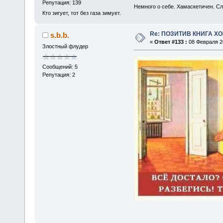
Репутация: 139
Немного о себе. Хамаскетичен. С
Кто зигует, тот без газа зимует.
Re: ПОЗИТИВ КНИГА 
s.b.b.
«
Ответ #133 :
08 Февраля 20
Злостный флудер
Сообщений: 5
Репутация: 2