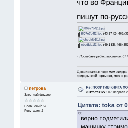
что во Франци
пишут по-рус
f807e7b4[1].jpg
(43.97 КБ, 468x3
cbcdfdb1[1].jpg
(49.1 КБ, 468x351
«
Последнее редактирование: 07 Ф
Одна из важных черт млм-лидера 
природы этой черты нет, можно ра
Re: ПОЗИТИВ КНИГА 
петрова
«
Ответ #127 :
07 Февраля 20
Злостный флудер
Цитата: toka от 
Сообщений: 57
Репутация: 2
верно подметили
машинку стоимос