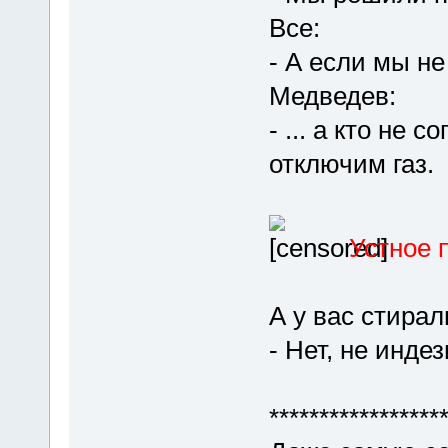
Все:
- А если мы не
Медведев:
- ... а кто не 
отключим газ.
Устное 
А у вас стирал
- Нет, не индез
*****************