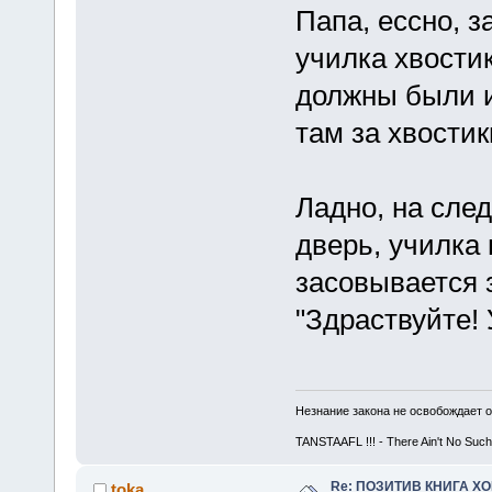
Папа, ессно, з
училка хвостик
должны были их
там за хвости
Ладно, на след
дверь, училка 
засовывается з
"Здраствуйте! 
Незнание закона не освобождает о
TANSTAAFL !!! - There Ain't No Such
Re: ПОЗИТИВ КНИГА 
toka