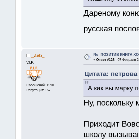
Дареному коню
русская посл
Re: ПОЗИТИВ КНИГА 
_Zeb_
«
Ответ #128 :
07 Февраля 20
V.I.P.
Цитата: петрова 
Сообщений: 1590
А как вы марку 
Репутация: 157
Ну, поскольку 
Приходит Вовоч
школу вызываю