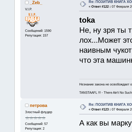
Re: ПОЗИТИВ КНИГА 
_Zeb_
«
Ответ #122 :
07 Февраля 20
V.I.P.
toka
Не, ну зря ты т
Сообщений: 1590
Репутация: 157
лох...Может э
наивным чукот
что эта машинк
Незнание закона не освобождает о
TANSTAAFL !!! - There Ain't No Such
Re: ПОЗИТИВ КНИГА 
петрова
«
Ответ #123 :
07 Февраля 20
Злостный флудер
А как вы марк
Сообщений: 57
Репутация: 2