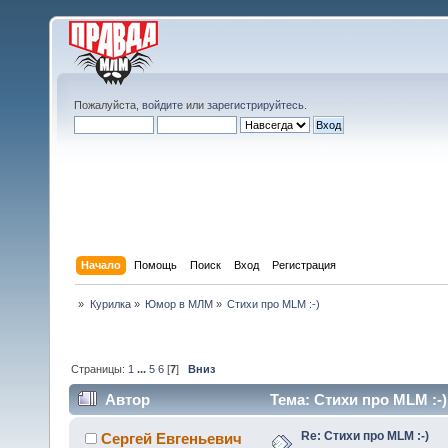
Пожалуйста,
войдите
или
зарегистрируйтесь
.
Начало
Помощь
Поиск
Вход
Регистрация
»
Курилка
»
Юмор в МЛМ
»
Стихи про MLM :-)
Страницы:
1
...
5
6
[
7
]
Вниз
Автор
Тема: Стихи про MLM :-)
Re: Стихи про MLM :-)
Сергей Евгеньевич