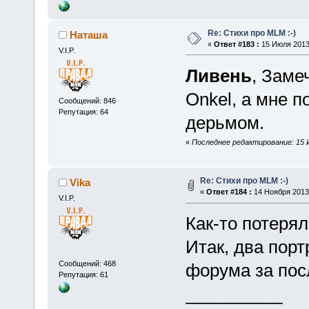
Re: Стихи про MLM :-)
Наташа
«
Ответ #183 :
15 Июля 2013,
V.I.P.
Ливень
, Заме
Onkel, а мне п
Сообщений: 846
Репутация: 64
дерьмом.
«
Последнее редактирование: 15 
Re: Стихи про MLM :-)
Vika
«
Ответ #184 :
14 Ноября 2013,
V.I.P.
Как-то потеря
Итак, два порт
Сообщений: 468
форума за пос
Репутация: 61
__________