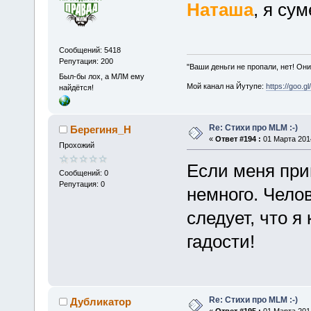
Наташа
, я сум
Сообщений: 5418
Репутация: 200
"Ваши деньги не пропали, нет! Они
Был-бы лох, а МЛМ ему
Мой канал на Йутупе:
https://goo.g
найдётся!
Re: Стихи про MLM :-)
Берегиня_Н
«
Ответ #194 :
01 Марта 2014
Прохожий
Если меня прин
Сообщений: 0
Репутация: 0
немного. Челов
следует, что я
гадости!
Re: Стихи про MLM :-)
Дубликатор