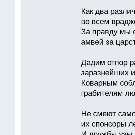
Как два разли
во всем врадж
За правду мы 
амвей за царс
Дадим отпор р
заразнейших и
Коварным соб
грабителям лю
Не смеют сам
их спонсоры ле
И дружбы узы