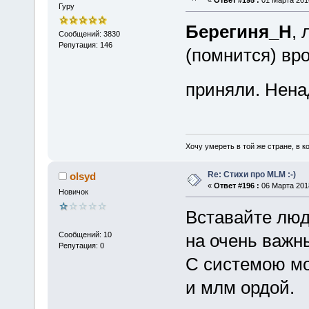
«
Ответ #195 :
01 Марта 2014
Гуру
Берегиня_Н
,
Сообщений: 3830
Репутация: 146
(помнится) вро
приняли. Нена
Хочу умереть в той же стране, в ко
Re: Стихи про MLM :-)
olsyd
«
Ответ #196 :
06 Марта 2018
Новичок
Вставайте люд
Сообщений: 10
на очень важн
Репутация: 0
С системою м
и млм ордой.