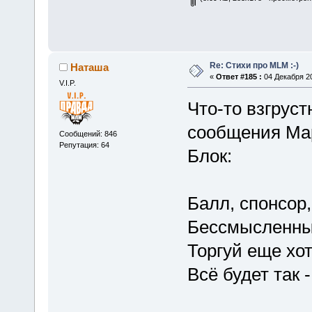
Re: Стихи про MLM :-)
Наташа
«
Ответ #185 :
04 Декабря 20
V.I.P.
Что-то взгрус
сообщения Ма
Сообщений: 846
Репутация: 64
Блок:
Балл, спонсор
Бессмысленный
Торгуй еще хот
Всё будет так 