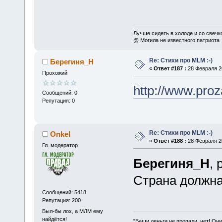
Лучше сидеть в холоде и со свечко
@ Могила не известного патриота
Re: Стихи про MLM :-)
Берегиня_Н
«
Ответ #187 :
28 Февраля 20
Прохожий
http://www.proz
Сообщений: 0
Репутация: 0
Re: Стихи про MLM :-)
Onkel
«
Ответ #188 :
28 Февраля 20
Гл. модератор
Берегиня_Н
,
Страна должна 
Сообщений: 5418
Репутация: 200
Был-бы лох, а МЛМ ему
найдётся!
"Ваши деньги не пропали, нет! Они