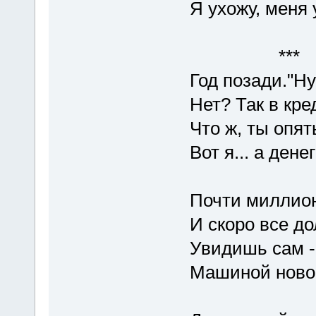
Я ухожу, меня 
***
Год позади."Н
Нет? Так в кр
Что ж, ты опят
Вот я... а ден
Почти миллионе
И скоро все до
Увидишь сам - 
Машиной новой