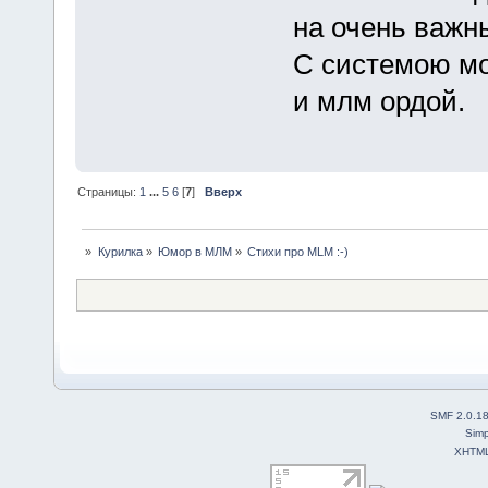
на очень важн
С системою м
и млм ордой.
Страницы:
1
...
5
6
[
7
]
Вверх
»
Курилка
»
Юмор в МЛМ
»
Стихи про MLM :-)
SMF 2.0.1
Simp
XHTM