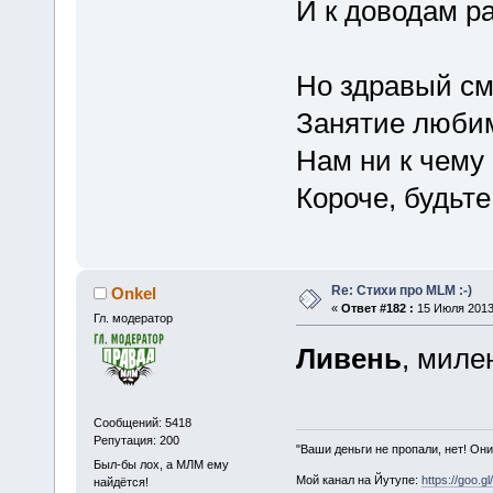
И к доводам ра
Но здравый см
Занятие любим
Нам ни к чему
Короче, будьте
Re: Стихи про MLM :-)
Onkel
«
Ответ #182 :
15 Июля 2013,
Гл. модератор
Ливень
, миле
Сообщений: 5418
Репутация: 200
"Ваши деньги не пропали, нет! Они
Был-бы лох, а МЛМ ему
Мой канал на Йутупе:
https://goo.g
найдётся!