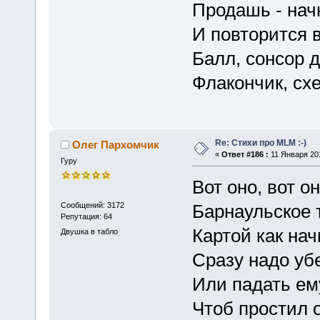
Продашь - нач
И повторится в
Балл, сонсор д
Флакончик, сх
Re: Стихи про MLM :-)
Олег Пархомчик
«
Ответ #186 :
11 Января 201
Гуру
Вот оно, вот о
Сообщений: 3172
Барнаульское 
Репутация: 64
Картой как нач
Двушка в табло
Сразу надо уб
Или падать ем
Чтоб простил о