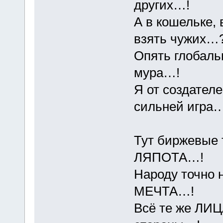
других…!
А в кошельке, 
взять чужих…
Опять глобаль
мура…!
Я от создател
сильней игра…
Тут биржевые 
ЛЯПОТА…!
Народу точно 
МЕЧТА…!
Всё те же ЛИЦ