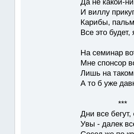
Да не какой-ни
И виллу прику
Карибы, пальм
Все это будет,
На семинар во
Мне спонсор в
Лишь на таком
А то б уже дав
***
Дни все бегут,
Увы - далек вс
Сосед же по к