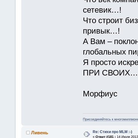
сетевик…!
Что строит биз
привык…!
А Вам – покло
глобальных п
Я просто иск
ПРИ СВОИХ…
Морфиус
Присоединяйтесь к многомиллион
Re: Стихи про MLM :-)
Ливень
«
Ответ #181 :
14 Июля 2013,