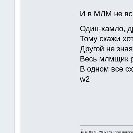
И в МЛМ не вс
Один-хамло, д
Тому скажи хот
Другой не зная
Весь млмщик р
В одном все с
w2
(8.09 КБ, 283x178 - просмотрен