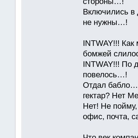
стороны…!
Включились в 
не нужны…!
INTWAY!!! Как 
бомжей слило
INTWAY!!! По 
повелось…!
Отдал бабло…!
гектар? Нет М
Нет! Не пойму
офис, почта, 
Что век компан