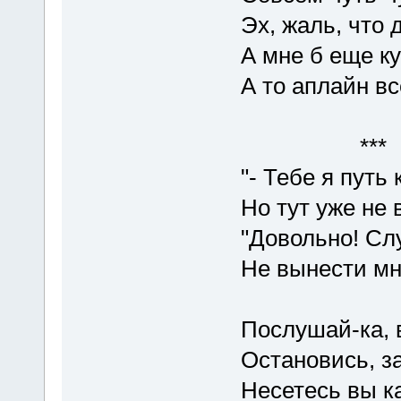
Эх, жаль, что 
А мне б еще к
А то аплайн вс
***
"- Тебе я путь 
Но тут уже не
"Довольно! Сл
Не вынести мн
Послушай-ка, 
Остановись, з
Несетесь вы ка