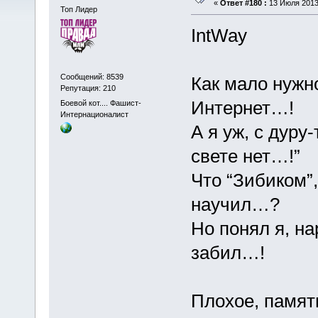
«
Ответ #180 :
13 Июля 2013,
Топ Лидер
IntWay
Сообщений: 8539
Как мало нужн
Репутация: 210
Интернет…!
Боевой кот.... Фашист-
Интернационалист
А я уж, с дуру
свете нет…!”
Что “Зибиком”,
научил…?
Но понял я, н
забил…!
Плохое, память