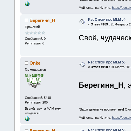
Мой канал на Йутупе:
https://goo.g
Re: Стихи про MLM :-)
Берегиня_Н
«
Ответ #189 :
28 Февраля 20
Прохожий
Своё, чудаческ
Сообщений: 0
Репутация: 0
Re: Стихи про MLM :-)
Onkel
«
Ответ #190 :
01 Марта 2014
Гл. модератор
Берегиня_Н
,
Сообщений: 5418
Репутация: 200
Был-бы лох, а МЛМ ему
"Ваши деньги не пропали, нет! Они
найдётся!
Мой канал на Йутупе:
https://goo.g
Re: Стихи про MLM :-)
Берегиня_Н