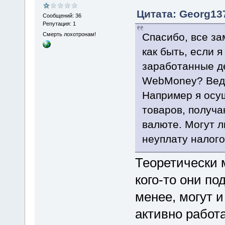
Цитата: Georg137
Сообщений: 36
Репутация: 1
Спасибо, все за
Смерть лохотронам!
как быть, если 
заработанные д
WebMoney? Ведь 
Например я осу
товаров, получа
валюте. Могут л
неуплату налог
Теоретически м
кого-то они п
менее, могут 
активно работ