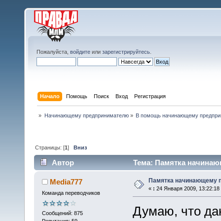
Пожалуйста,
войдите
или
зарегистрируйтесь
.
Начало
Помощь
Поиск
Вход
Регистрация
»
Начинающему предпринимателю
»
В помощь начинающему предпр
Страницы: [
1
]
Вниз
Автор
Тема: Памятка начинаю
Памятка начинающему 
Media777
«
:
24 Января 2009, 13:22:18
Команда переводчиков
Думаю, что да
Сообщений: 875
Репутация: 59