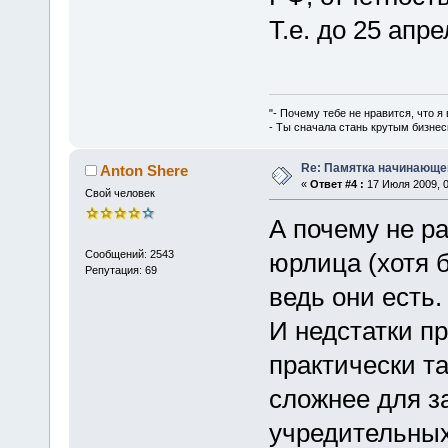
Т.е. до 25 апр
"- Почему тебе не нравится, что я
- Ты сначала стань крутым бизнес
Re: Памятка начинающ
Anton Shere
«
Ответ #4 :
17 Июля 2009, 0
Свой человек
А почему не р
Сообщений: 2543
юрлица (хотя
Репутация: 69
ведь они есть.
И недстатки п
практически т
сложнее для з
учредительных