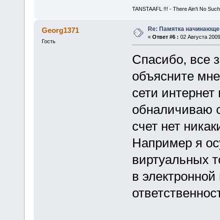
TANSTAAFL !!! - There Ain't No Such
Re: Памятка начинающ
Georg1371
«
Ответ #6 :
02 Августа 2009
Гость
Спасибо, все з
объясните мне
сети интернет
обналичиваю с
счет нет никак
Например я о
виртуальных т
в электронной
ответственност