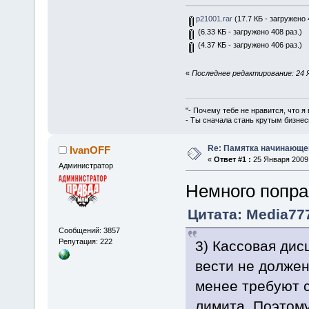
p21001.rar
(17.7 КБ - загружено 
(6.33 КБ - загружено 408 раз.)
(4.37 КБ - загружено 406 раз.)
«
Последнее редактирование: 24 Я
"- Почему тебе не нравится, что я
- Ты сначала стань крутым бизнес
Re: Памятка начинающ
IvanOFF
«
Ответ #1 :
25 Января 2009,
Администратор
Немного попра
Цитата: Media777
Сообщений: 3857
Репутация: 222
3) Кассовая дис
вести не должен
менее требуют с
лимита. Поэтому