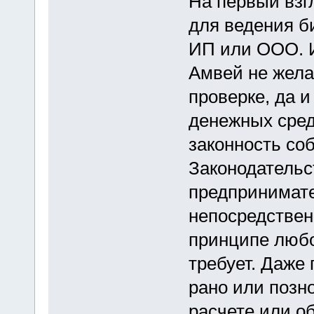
На первый взг
для ведения б
ИП или ООО. И
Амвей не жела
проверке, да 
денежных сред
законность соб
Законодательс
предпринимате
непосредствен
принципе любо
требует. Даже
рано или позн
расчете или о