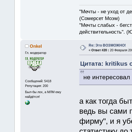
"Мечты - не уход от д
(Сомерсет Моэм)
"Мечты слабых - бегс
действительность". (
Re: Это ВОЗМОЖНО!
Onkel
«
Ответ #20 :
20 Февраля 200
Гл. модератор
Цитата: kritikus
не интересовал 
Сообщений: 5418
Репутация: 200
Был-бы лох, а МЛМ ему
найдётся!
а как тогда бы
ведь вы сами 
фирму", и я у
статистику до 