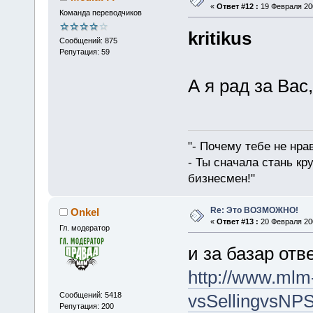
«
Ответ #12 :
19 Февраля 200
Команда переводчиков
kritikus
Сообщений: 875
Репутация: 59
А я рад за Вас
"- Почему тебе не нра
- Ты сначала стань кр
бизнесмен!"
Re: Это ВОЗМОЖНО!
Onkel
«
Ответ #13 :
20 Февраля 200
Гл. модератор
и за базар от
http://www.ml
Сообщений: 5418
vsSellingvsNPS
Репутация: 200