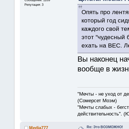
Репутация: 3
Опять про лентя
который год сид
каждого свой тем
этот "чудесный 
ехать на ВЕС. Ле
Вы наконец на
вообще в жизни
"Мечты - не уход от д
(Сомерсет Моэм)
"Мечты слабых - бегс
действительность". (
Re: Это ВОЗМОЖНО!
Media777