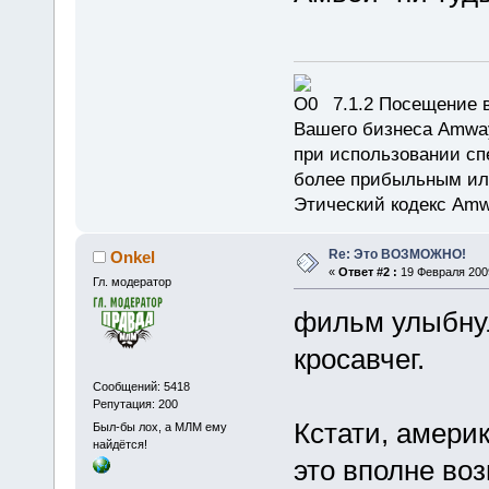
7.1.2 Посещение в
Вашего бизнеса Amway
при использовании сп
более прибыльным или
Этический кодекс Amw
Re: Это ВОЗМОЖНО!
Onkel
«
Ответ #2 :
19 Февраля 2009
Гл. модератор
фильм улыбнул
кросавчег.
Сообщений: 5418
Репутация: 200
Кстати, америк
Был-бы лох, а МЛМ ему
найдётся!
это вполне воз