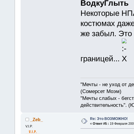
ВодкуГлыть
Некоторые НП
костюмах даже
же забыл. Это 
границей...
"Мечты - не уход от д
(Сомерсет Моэм)
"Мечты слабых - бегс
действительность". (
Re: Это ВОЗМОЖНО!
_Zeb_
«
Ответ #5 :
19 Февраля 2009
V.I.P.