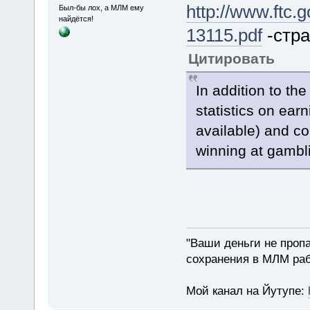
http://www.ftc.
Был-бы лох, а МЛМ ему
найдётся!
13115.pdf
-стра
Цитировать
In addition to th
statistics on ear
available) and co
winning at gambl
"Ваши деньги не пропа
сохранения в МЛМ раб
Мой канал на Йутупе: