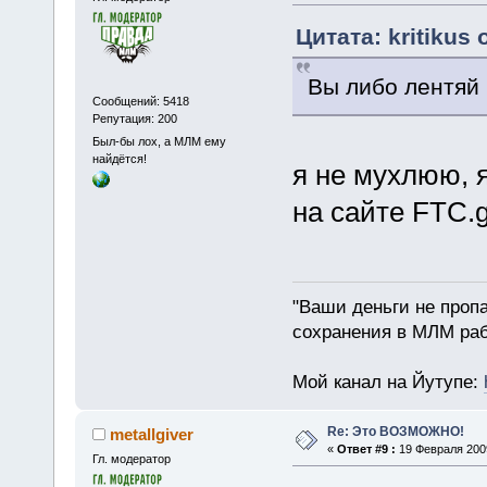
Цитата: kritikus
Вы либо лентяй
Сообщений: 5418
Репутация: 200
Был-бы лох, а МЛМ ему
найдётся!
я не мухлюю, 
на сайте FTC.
"Ваши деньги не пропа
сохранения в МЛМ раб
Мой канал на Йутупе:
Re: Это ВОЗМОЖНО!
metallgiver
«
Ответ #9 :
19 Февраля 2009
Гл. модератор