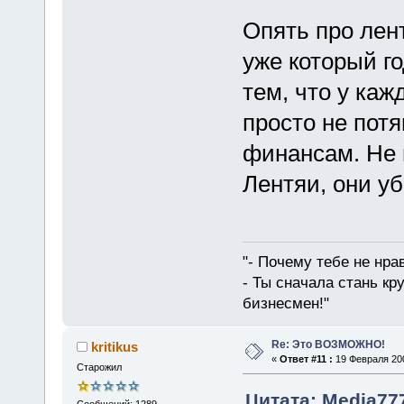
Опять про лент
уже который го
тем, что у кажд
просто не потя
финансам. Не 
Лентяи, они убо
"- Почему тебе не нра
- Ты сначала стань кр
бизнесмен!"
Re: Это ВОЗМОЖНО!
kritikus
«
Ответ #11 :
19 Февраля 200
Старожил
Цитата: Media777
Сообщений: 1289