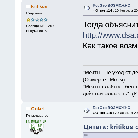
Re: Это ВОЗМОЖНО!
kritikus
«
Ответ #14 :
20 Февраля 200
Старожил
Тогда объяснит
Сообщений: 1289
Репутация: 3
http://www.dsa
Как такое воз
"Мечты - не уход от д
(Сомерсет Моэм)
"Мечты слабых - бегс
действительность". (
Re: Это ВОЗМОЖНО!
Onkel
«
Ответ #15 :
20 Февраля 200
Гл. модератор
Цитата: kritikus