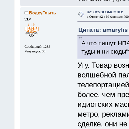
Re: Это ВОЗМОЖНО!
ВодкуГлыть
«
Ответ #3 :
19 Февраля 2009
V.I.P.
Цитата: amarylis
А что пишут НПА
Сообщений: 1262
туды и ни сюды"
Репутация: 68
Угу. Товар воз
волшебной пал
телепортацией.
более, чем пр
идиотских мас
метро, реклам
сделке, они н