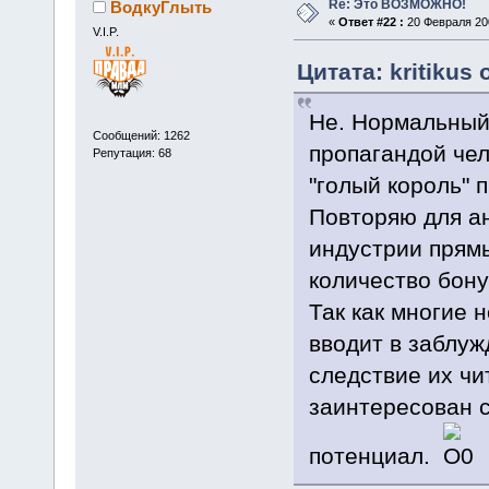
Re: Это ВОЗМОЖНО!
ВодкуГлыть
«
Ответ #22 :
20 Февраля 200
V.I.P.
Цитата: kritikus
Не. Нормальный
Сообщений: 1262
пропагандой чел
Репутация: 68
"голый король" 
Повторяю для ан
индустрии прямы
количество бон
Так как многие 
вводит в заблуж
следствие их чи
заинтересован 
потенциал.