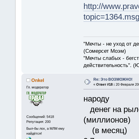
http://www.pra
topic=1364.ms
"Мечты - не уход от д
(Сомерсет Моэм)
"Мечты слабых - бегс
действительность". (
Re: Это ВОЗМОЖНО!
Onkel
«
Ответ #18 :
20 Февраля 200
Гл. модератор
народу д
денег на рыл
Сообщений: 5418
(миллионо
Репутация: 200
(в месяц)
Был-бы лох, а МЛМ ему
найдётся!