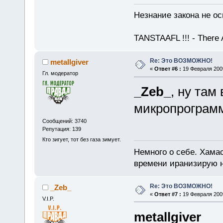
Незнание закона не ос
TANSTAAFL !!! - There 
Re: Это ВОЗМОЖНО!
metallgiver
«
Ответ #6 :
19 Февраля 2009
Гл. модератор
_Zeb_
, ну там
микропрограм
Сообщений: 3740
Репутация: 139
Кто зигует, тот без газа зимует.
Немного о себе. Хамас
времени иранизирую 
Re: Это ВОЗМОЖНО!
_Zeb_
«
Ответ #7 :
19 Февраля 2009
V.I.P.
metallgiver