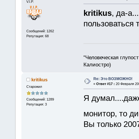
V.I.P.
kritikus
, да-а.
пользоваться 
Сообщений: 1262
Репутация: 68
"Человеческая глупост
Калиостро)
Re: Это ВОЗМОЖНО!
kritikus
«
Ответ #17 :
20 Февраля 200
Старожил
Я думал....да
Сообщений: 1289
Репутация: 3
монитор, то д
Вы только 200