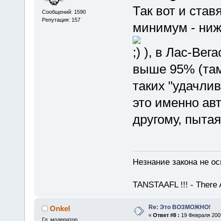
Так вот и став
Сообщений: 1590
Репутация: 157
минимум - ниж
), в Лас-Вег
выше 95% (там 
таких "удачлив
это именно авт
другому, пытаяс
Незнание закона не ос
TANSTAAFL !!! - There 
Re: Это ВОЗМОЖНО!
Onkel
«
Ответ #8 :
19 Февраля 2009
Гл. модератор