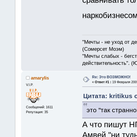
сравнивать то
наркобизнесо
"Мечты - не уход от д
(Сомерсет Моэм)
"Мечты слабых - бегс
действительность". (
Re: Это ВОЗМОЖНО!
amarylis
«
Ответ #1 :
19 Февраля 2009
V.I.P.
Цитата: kritikus
Сообщений: 1611
это "так странно
Репутация: 35
А что пишут Н
Амвей "ни туд