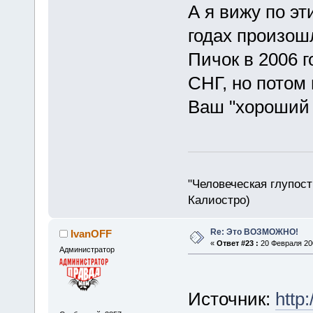
А я вижу по эт
годах произош
Пичок в 2006 г
СНГ, но потом 
Ваш "хороший 
"Человеческая глупост
Калиостро)
Re: Это ВОЗМОЖНО!
IvanOFF
«
Ответ #23 :
20 Февраля 200
Администратор
Источник:
http