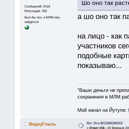
Шо оно так раст
Сообщений: 5418
Репутация: 200
а шо оно так п
Был-бы лох, а МЛМ ему
найдётся!
на лицо - как 
участников сег
подобные карт
показываю...
"Ваши деньги не пропа
сохранения в МЛМ раб
Мой канал на Йутупе:
Re: Это ВОЗМОЖНО!
ВодкуГлыть
«
Ответ #16 :
20 Февраля 200