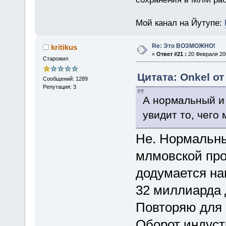
Мой канал на Йутупе:
Re: Это ВОЗМОЖНО!
kritikus
«
Ответ #21 :
20 Февраля 200
Старожил
Цитата: Onkel от
Сообщений: 1289
Репутация: 3
А нормальный и
увидит то, чего 
Не. Нормальны
млмовской про
додумается нап
32 миллиарда 
Повторяю для 
Оборот индуст