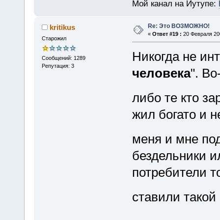
Мой канал на Йутупе:
Re: Это ВОЗМОЖНО!
kritikus
«
Ответ #19 :
20 Февраля 200
Старожил
Никогда не ин
Сообщений: 1289
Репутация: 3
человека
". В
либо те кто за
жил богато и н
меня и мне по
бездельники и
потребители т
ставили такой