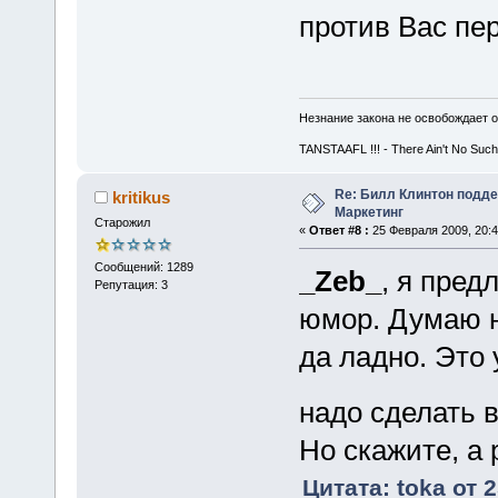
против Вас пе
Незнание закона не освобождает о
TANSTAAFL !!! - There Ain't No Such
Re: Билл Клинтон подд
kritikus
Маркетинг
Старожил
«
Ответ #8 :
25 Февраля 2009, 20:4
Сообщений: 1289
_Zeb_
, я пред
Репутация: 3
юмор. Думаю 
да ладно. Это 
надо сделать 
Но скажите, а 
Цитата: toka от 