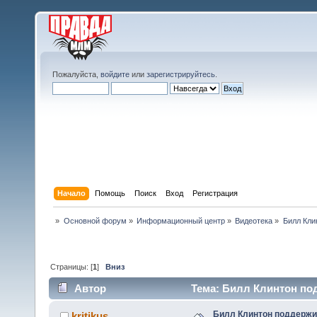
Пожалуйста,
войдите
или
зарегистрируйтесь
.
Начало
Помощь
Поиск
Вход
Регистрация
»
Основной форум
»
Информационный центр
»
Видеотека
»
Билл Кли
Страницы: [
1
]
Вниз
Автор
Тема: Билл Клинтон под
Билл Клинтон поддержи
kritikus