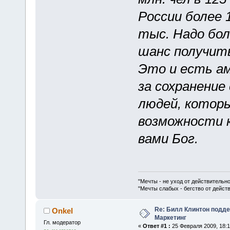
России более 
тыс. Надо бо
шанс получит
Это и есть а
за сохранение
людей, котор
возможности к
вами Бог.
"Мечты - не уход от действительн
"Мечты слабых - бегство от дейс
Re: Билл Клинтон подд
Onkel
Маркетинг
Гл. модератор
«
Ответ #1 :
25 Февраля 2009, 18:1