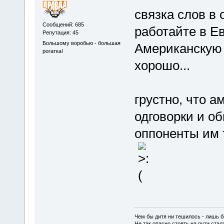
связка слов в 
Сообщений: 685
работайте в Ев
Репутация: 45
Большому воробью - большая
Американскую 
рогатка!
хорошо...
грустно, что а
одговорки и об
оппоненты им т
Чем бы дитя ни тешилось - лишь б
Не так опасно стоять на пути стада,