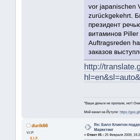
vor japanischen V
zurückgekehrt. 
президент речь
витаминов Piller
Auftragsreden ha
заказов выступл
http://translate
hl=en&sl=auto&
"Ваши деньги не пропали, нет! Они
Мой канал на Йутупе:
https://goo.g
Re: Билл Клинтон подд
durik66
Маркетинг
V.I.P.
«
Ответ #5 :
25 Февраля 2009, 19:2