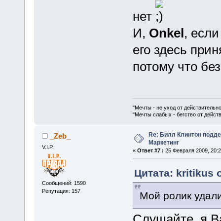
нет
И,
Onkel
, если
его здесь при
потому что бе
"Мечты - не уход от действительн
"Мечты слабых - бегство от дейс
Re: Билл Клинтон подд
_Zeb_
Маркетинг
V.I.P.
«
Ответ #7 :
25 Февраля 2009, 20:2
Цитата: kritikus
Сообщений: 1590
Репутация: 157
Мой ролик удали
Слушайте, я Ва