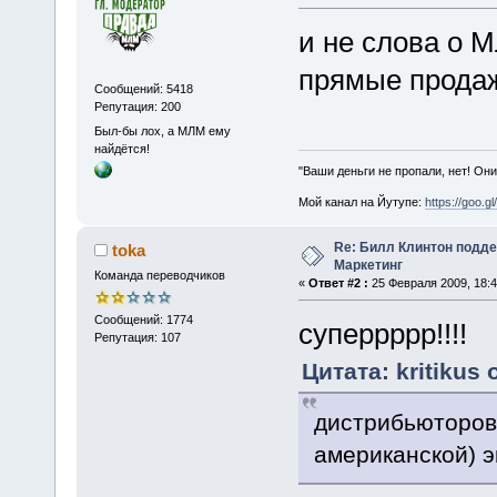
и не слова о М
прямые продаж
Сообщений: 5418
Репутация: 200
Был-бы лох, а МЛМ ему
найдётся!
"Ваши деньги не пропали, нет! Они
Мой канал на Йутупе:
https://goo.g
Re: Билл Клинтон подд
toka
Маркетинг
Команда переводчиков
«
Ответ #2 :
25 Февраля 2009, 18:4
Сообщений: 1774
суперрррр!!!!
Репутация: 107
Цитата: kritikus
дистрибьюторов
американской) э