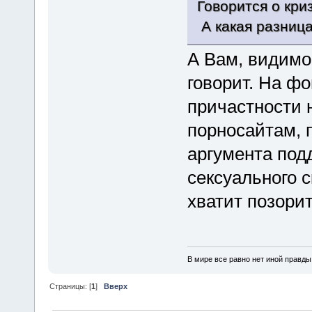
Говорится о кри
А какая разниц
А Вам, видимо,
говорит. На ф
причастности 
порносайтам, 
аргумента по
сексуального 
хватит позорит
В мире все равно нет иной правды,
Страницы: [
1
]
Вверх