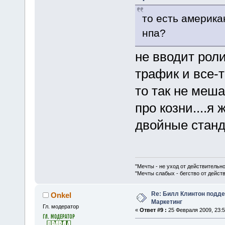
то есть америка
нпа?
не вводит рол
трафик и все-т
то так не меш
про козни....я
двойные станд
"Мечты - не уход от действительн
"Мечты слабых - бегство от дейс
Re: Билл Клинтон подд
Onkel
Маркетинг
Гл. модератор
«
Ответ #9 :
25 Февраля 2009, 23:5