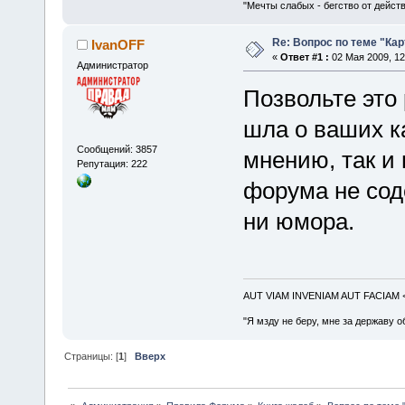
"Мечты слабых - бегство от дейс
Re: Вопрос по теме "Кар
IvanOFF
«
Ответ #1 :
02 Мая 2009, 12
Администратор
Позвольте это
шла о ваших ка
Сообщений: 3857
мнению, так и
Репутация: 222
форума не сод
ни юмора.
AUT VIAM INVENIAM AUT FACIAM
"Я мзду не беру, мне за державу о
Страницы: [
1
]
Вверх