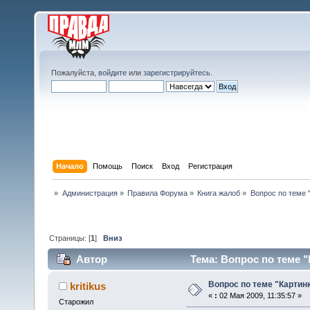
Пожалуйста,
войдите
или
зарегистрируйтесь
.
Начало
Помощь
Поиск
Вход
Регистрация
»
Администрация
»
Правила Форума
»
Книга жалоб
»
Вопрос по теме 
Страницы: [
1
]
Вниз
Автор
Тема: Вопрос по теме "
Вопрос по теме "Картин
kritikus
«
:
02 Мая 2009, 11:35:57 »
Старожил