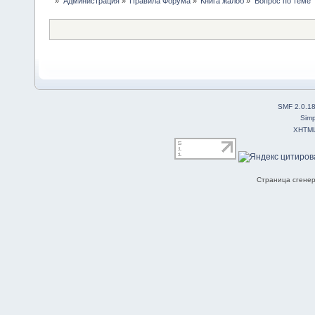
»
Администрация
»
Правила Форума
»
Книга жалоб
»
Вопрос по теме 
SMF 2.0.1
Simp
XHTM
Страница сгенер