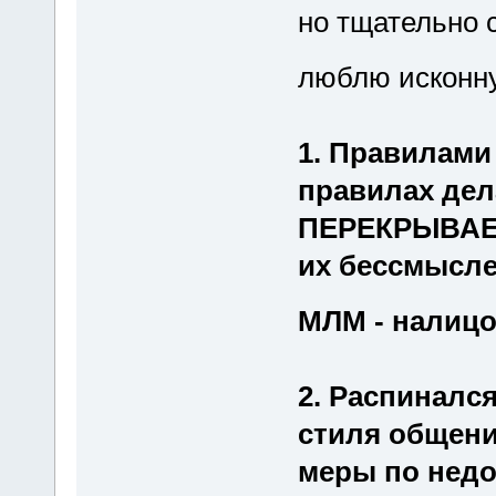
но тщательно 
люблю исконну
1. Правилами
правилах дел
ПЕРЕКРЫВАЕТ
их бессмысл
МЛМ - налиц
2. Распиналс
стиля общени
меры по недо