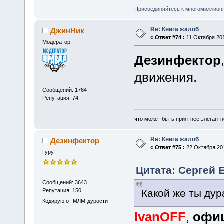
Присоединяйтесь к многомиллион
Re: Книга жалоб
ДжинНик
«
Ответ #74 :
11 Октября 201
Модератор
Дезинфектор
движения.
Сообщений: 1764
Репутация: 74
что может быть приятнее элегантн
Re: Книга жалоб
Дезинфектор
«
Ответ #75 :
22 Октября 201
Гуру
Цитата: Сергей Е
Сообщений: 3643
Какой же ты дур
Репутация: 150
Кодирую от МЛМ-дурости
IvanOFF
,
офиц