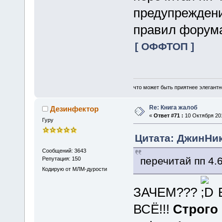
предупрежден
правил форума
[ ОФФТОП ]
что может быть приятнее элегантн
Re: Книга жалоб
Дезинфектор
«
Ответ #71 :
10 Октября 201
Гуру
Цитата: ДжинНик 
Сообщений: 3643
перечитай пп 4.6
Репутация: 150
Кодирую от МЛМ-дурости
ЗАЧЕМ???
Е
ВСЁ!!!
Строго