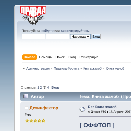
Пожалуйста,
войдите
или
зарегистрируйтесь
.
Начало
Помощь
Поиск
Вход
Регистрация
»
Администрация
»
Правила Форума
»
Книга жалоб
»
Книга жалоб
Страницы:
1
2
[
3
]
4
Вниз
Автор
Тема: Книга жалоб (Про
Re: Книга жалоб
Дезинфектор
«
Ответ #60 :
13 Апреля 2017
Гуру
[ ОФФТОП ]