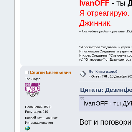
IvanOFF
- ты
Я отреагирую. 
Джинник.
«
Последнее редактирование: 13 Д
"И посмотрел Создатель, и узрел,
И посмотрел Создатель, и узрел, 
И изрек Создатель: "Сие очень хо
(с) "Откровения" от Дезинфектора
Re: Книга жалоб
Сергей Евгеньевич
«
Ответ #78 :
13 Декабря 201
Топ Лидер
Цитата: Дезинфе
IvanOFF - ты ДУ
Сообщений: 8539
Репутация: 210
Боевой кот.... Фашист-
Вот и поговор
Интернационалист