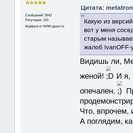
Цитата: metatron
Сообщений: 3643
Какую из версий
Репутация: 150
Кодирую от МЛМ-дурости
вот у меня сосе
старым называет
жалоб IvanOFF-
Видишь ли, Ме
женой!
И я,
опечален.
Пр
продемонстрир
Что, впрочем, 
А поглядим, ка