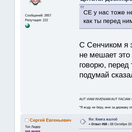
СЕ у нас тоже н
Сообщений: 3857
как ты перед ни
Репутация: 222
С Сенчиком я з
не мешает это 
говорю, перед 
подумай сказа
AUT VIAM INVENIAM AUT FACIAM
"Я мзду не беру, мне за державу о
Re: Книга жалоб
Сергей Евгеньевич
«
Ответ #68 :
08 Октября 201
Топ Лидер