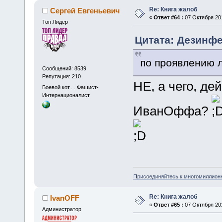
Re: Книга жалоб
Сергей Евгеньевич
«
Ответ #64 :
07 Октября 201
Топ Лидер
Цитата: Дезинфек
по проявлению 
Сообщений: 8539
Репутация: 210
НЕ, а чего, д
Боевой кот.... Фашист-
Интернационалист
ИванОффа?
Присоединяйтесь к многомиллион
Re: Книга жалоб
IvanOFF
«
Ответ #65 :
07 Октября 201
Администратор