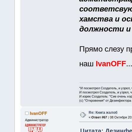
соответсвую
хамства и ос
должности и 
Прямо слезу п
наш
IvanOFF
..
"И посмотрел Создатель, и узрел,
И посмотрел Создатель, и узрел, 
И изрек Создатель: "Сие очень хо
(с) "Откровения" от Дезинфектора
Re: Книга жалоб
IvanOFF
«
Ответ #67 :
08 Октября 201
Администратор
Цитата: Дезинфек