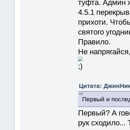
туфта. Админ 
4.5.1 перекры
прихоти. Чтобы
святого угодни
Правило.
Не напрягайся
Цитата: ДжинНик 
Первый и после
Первый? А гов
рук сходило..