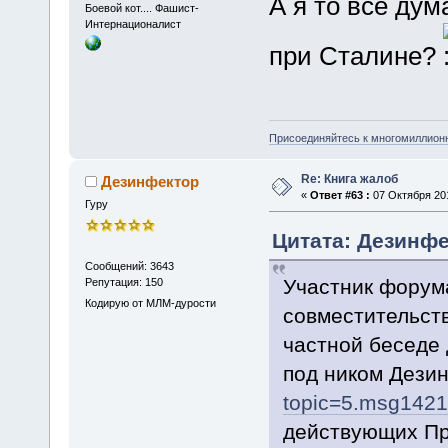
А я то все дум
Боевой кот.... Фашист-
Интернационалист
при Сталине?
Присоединяйтесь к многомиллион
Re: Книга жалоб
Дезинфектор
«
Ответ #63 :
07 Октября 201
Гуру
Цитата: Дезинфек
Сообщений: 3643
Участник форум
Репутация: 150
Кодирую от МЛМ-дурости
совместительст
частной беседе
под ником Дези
topic=5.msg142
действующих Пра