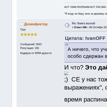
AUT VIAM INVENIAM AUT FACIAM
"Я мзду не беру, мне за державу о
Re: Книга жалоб
Дезинфектор
«
Ответ #66 :
08 Октября 201
Гуру
Цитата: IvanOFF 
Сообщений: 3643
А ничего, что у
Репутация: 150
Кодирую от МЛМ-дурости
особо сдержан 
И что?
Это д
СЕ у нас тож
выражениях", о
время распин