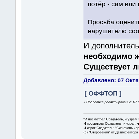
потёр - сам или 
Просьба оценить
нарушителю соо
И дополнител
необходимо 
Существует л
Добавлено: 07 Октяб
[ ОФФТОП ]
«
Последнее редактирование: 07 
"И посмотрел Создатель, и узрел,
И посмотрел Создатель, и узрел, 
И изрек Создатель: "Сие очень хо
(с) "Откровения" от Дезинфектора