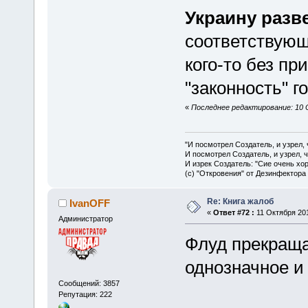
Украину разве
соответствующе
кого-то без пр
"законность" го
«
Последнее редактирование: 10 
"И посмотрел Создатель, и узрел,
И посмотрел Создатель, и узрел, 
И изрек Создатель: "Сие очень хо
(с) "Откровения" от Дезинфектора
Re: Книга жалоб
IvanOFF
«
Ответ #72 :
11 Октября 201
Администратор
Флуд прекраща
однозначное и
Сообщений: 3857
Репутация: 222