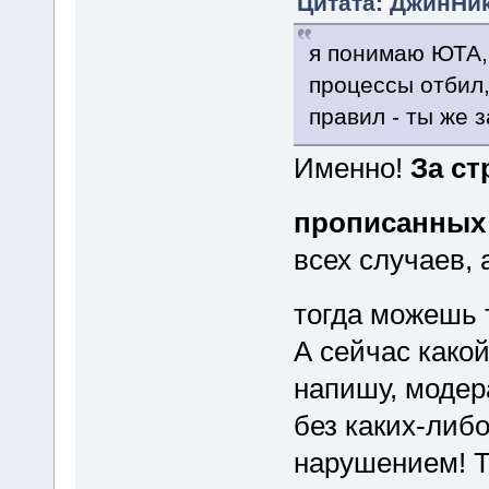
Цитата: ДжинНик 
я понимаю ЮТА,
процессы отбил,
правил - ты же 
Именно!
За ст
прописанных
всех случаев, 
тогда можешь 
А сейчас како
напишу, модер
без каких-либо
нарушением! Та