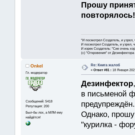
Прошу принят
повторялось
"И посмотрел Создатель, и узрел,
И посмотрел Создатель, и узрел, 
И изрек Создатель: "Сие очень хо
(с) "Откровения" от Дезинфектора
Re: Книга жалоб
Onkel
«
Ответ #81 :
18 Января 2021
Гл. модератор
Дезинфектор
в письменой 
Сообщений: 5418
предупреждён.
Репутация: 200
Однако, прошу
Был-бы лох, а МЛМ ему
найдётся!
"курилка - фор