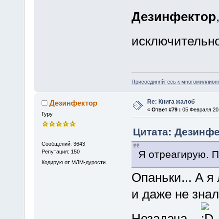
Дезинфектор
исключительн
Присоединяйтесь к многомиллион
Re: Книга жалоб
Дезинфектор
«
Ответ #79 :
05 Февраля 201
Гуру
Цитата: Дезинфе
Сообщений: 3643
Я отреагирую. П
Репутация: 150
Кодирую от МЛМ-дурости
Опаньки... А 
и даже не знал
Незадача...