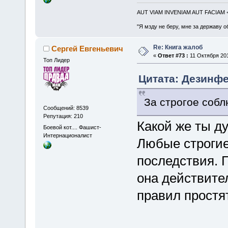
AUT VIAM INVENIAM AUT FACIAM
"Я мзду не беру, мне за державу о
Re: Книга жалоб
Сергей Евгеньевич
«
Ответ #73 :
11 Октября 201
Топ Лидер
Цитата: Дезинфек
За строгое собл
Сообщений: 8539
Репутация: 210
Какой же ты ду
Боевой кот.... Фашист-
Интернационалист
Любые строгие
последствия. 
она действите
правил простят