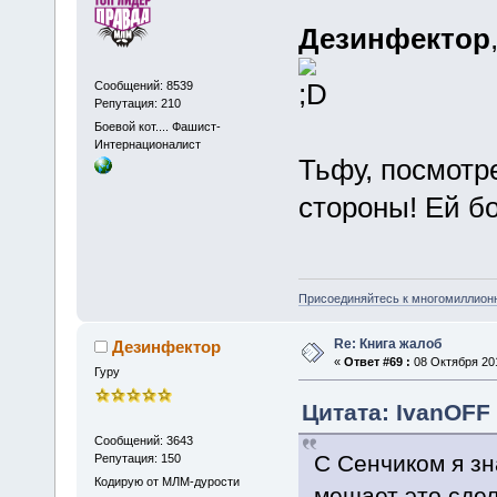
Дезинфектор
Сообщений: 8539
Репутация: 210
Боевой кот.... Фашист-
Интернационалист
Тьфу, посмотр
стороны! Ей бог
Присоединяйтесь к многомиллион
Re: Книга жалоб
Дезинфектор
«
Ответ #69 :
08 Октября 201
Гуру
Цитата: IvanOFF 
Сообщений: 3643
С Сенчиком я зн
Репутация: 150
Кодирую от МЛМ-дурости
мешает это сдел