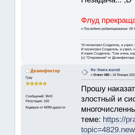
Флуд прекраща
«
Последнее редактирование: 05 Ф
"И посмотрел Создатель, и узрел,
И посмотрел Создатель, и узрел, 
И изрек Создатель: "Сие очень хо
(с) "Откровения" от Дезинфектора
Re: Книга жалоб
Дезинфектор
«
Ответ #80 :
18 Января 2021
Гуру
Прошу наказат
Сообщений: 3643
злостный и си
Репутация: 150
многочисленных
Кодирую от МЛМ-дурости
теме:
https://p
topic=4829.ne