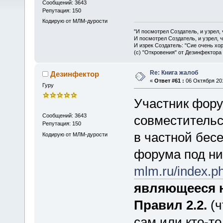
Сообщений: 3643
Репутация: 150
Кодирую от МЛМ-дурости
"И посмотрел Создатель, и узрел,
И посмотрел Создатель, и узрел, 
И изрек Создатель: "Сие очень хо
(с) "Откровения" от Дезинфектора
Re: Книга жалоб
Дезинфектор
«
Ответ #61 :
06 Октября 201
Гуру
Участник фор
Сообщений: 3643
совместительс
Репутация: 150
в частной бес
Кодирую от МЛМ-дурости
форума под н
mlm.ru/index.
являющееся 
Правил 2.2.
(ч
сам или кто-то