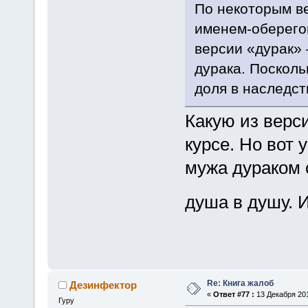
По некоторым ве
именем-оберего
версии «дурак»
дурака. Посколь
доля в наследств
Какую из верс
курсе. Но вот 
мужа дураком 
душа в душу. 
Re: Книга жалоб
Дезинфектор
«
Ответ #77 :
13 Декабря 201
Гуру