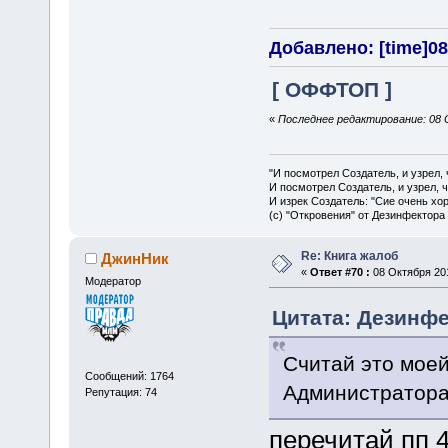
Добавлено: [time]08
[ ОФФТОП ]
«
Последнее редактирование: 08 
"И посмотрел Создатель, и узрел,
И посмотрел Создатель, и узрел, 
И изрек Создатель: "Сие очень хо
(с) "Откровения" от Дезинфектора
Re: Книга жалоб
ДжинНик
«
Ответ #70 :
08 Октября 201
Модератор
Цитата: Дезинфек
Считай это мое
Сообщений: 1764
Администратора
Репутация: 74
перечитай пп 4