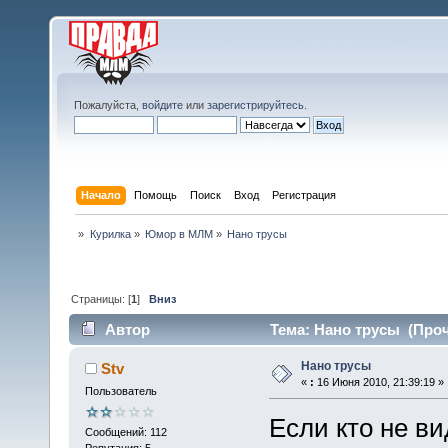
Пожалуйста,
войдите
или
зарегистрируйтесь
.
Начало
Помощь
Поиск
Вход
Регистрация
»
Курилка
»
Юмор в МЛМ
»
Нано трусы
Страницы: [
1
]
Вниз
Автор
Тема: Нано трусы (Проч
Нано трусы
Stv
«
:
16 Июня 2010, 21:39:19 »
Пользователь
Если кто не в
Сообщений: 112
Репутация: 5