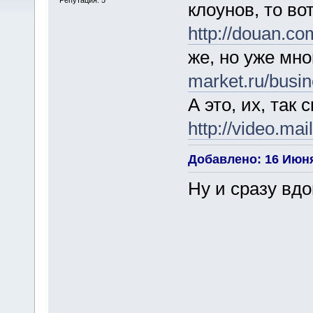
клоунов, то во
http://douan.co
же, но уже мн
market.ru/busi
А это, их, так
http://video.ma
Добавлено: 16 Июня
Ну и сразу вдо