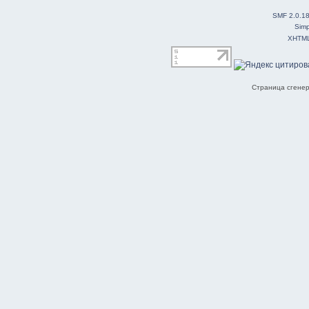
SMF 2.0.1
Simp
XHTM
Страница сгенер