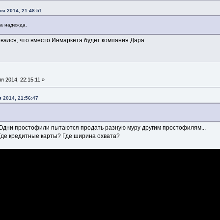
я 2014, 21:48:51
ла надежда.
вался, что вместо Инмаркета будет компания Дара.
 2014, 22:15:11 »
 2014, 21:56:47
 Одни простофили пытаются продать разную муру другим простофилям...
 Где кредитные карты? Где ширина охвата?