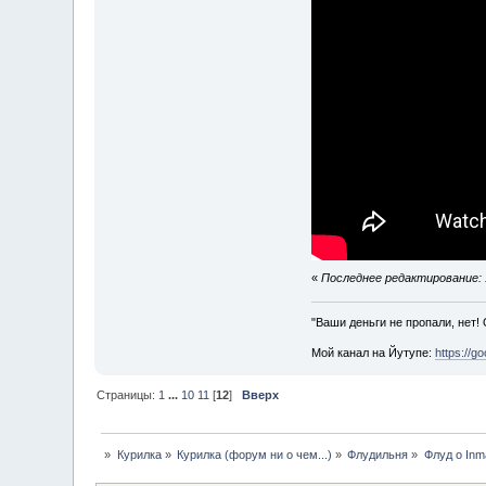
«
Последнее редактирование: 1
"Ваши деньги не пропали, нет!
Мой канал на Йутупе:
https://g
Страницы:
1
...
10
11
[
12
]
Вверх
»
Курилка
»
Курилка (форум ни о чем...)
»
Флудильня
»
Флуд о Inm