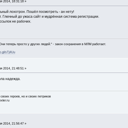
я 2014, 18:31:18 »
ьный лохотрон. Пошёл посмотреть - ан нету!
от. Глючный до ужаса сайт и мудрённая система регистрации.
ссылок не рабочих.
 Они теперь просто у других людей." - закон сохранения в МЛМ работает.
oo.gl/sTj4Uu
я 2014, 21:48:51 »
рла надежда.
 своих героев, но и своих петриков
xler.ru
я 2014, 21:56:47 »