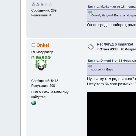
Цитата: Marksman от 18 Феврал
Сообщений: 269
Репутация: 4
Onkel
, бедный Виталя. Умер
Он же вроде наоборот, радо
Re: Флуд о Inmarket
Onkel
«
Ответ #333 :
18 Февраля
Гл. модератор
Цитата: Dimon89 от 18 Февраля
компания Дара.
Ну а чему там радоваться?
Сообщений: 5418
Нету того былого размаха!
Репутация: 200
Был-бы лох, а МЛМ ему
найдётся!