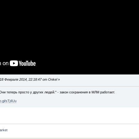
8 Февраля 2014, 22:18:47 от Onkel
»
 Они теперь просто у других людей." - закон сохранения в МЛМ работает.
oo.gl/sTj4Uu
arket