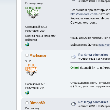
«
Ответ #330 :
18 Феврал
Гл. модератор
Вспомнил я про этот прикол
http://domdara.com/
- зато в
Коряво и непонятно. Много 
Сдулся лохотрон...
Сообщений: 5418
Репутация: 200
Был-бы лох, а МЛМ ему
"Ваши деньги не пропали, нет!
найдётся!
Мой канал на Йутупе:
https://g
Re: Флуд о Inmarket
Marksman
«
Ответ #331 :
18 Феврал
V.I.P.
Onkel
, бедный Виталя. Уме
Страна должна знать не только
Сообщений: 5616
(c) Simm, участник форума на e
Репутация: 214
Re: Флуд о Inmarket
Dimon89
«
Ответ #332 :
18 Феврал
Постоялец