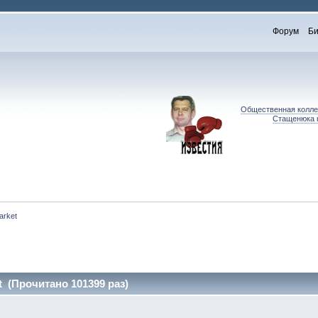
Форум
Би
Общественная коллег
Стащенюка к
arket
t (Прочитано 101399 раз)