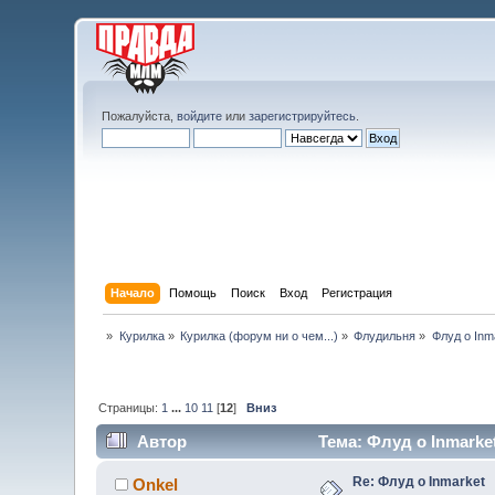
Пожалуйста,
войдите
или
зарегистрируйтесь
.
Начало
Помощь
Поиск
Вход
Регистрация
»
Курилка
»
Курилка (форум ни о чем...)
»
Флудильня
»
Флуд о Inm
Страницы:
1
...
10
11
[
12
]
Вниз
Автор
Тема: Флуд о Inmarke
Re: Флуд о Inmarket
Onkel