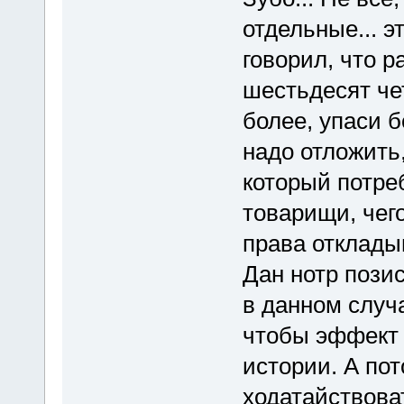
отдельные... эт
говорил, что р
шестьдесят че
более, упаси б
надо отложить,
который потреб
товарищи, чег
права откладыв
Дан нотр пози
в данном случ
чтобы эффект н
истории. А по
ходатайствова