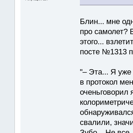
Блин... мне о
про самолет? В
этого... взлети
посте №1313 п
"– Эта... Я уж
в протокол ме
оченьговорил я
колориметриче
обнаруживался,
свалили, значи
Зубо... Не все