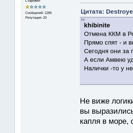
Старожил
Цитата: Destroye
Сообщений: 1286
Репутация: 20
khibinite
Отмена ККМ в Ро
Прямо спят - и 
Сегодня они за 
А если Амвею уд
Налички -то у н
Не виже логик
вы выразились
капля в море, 