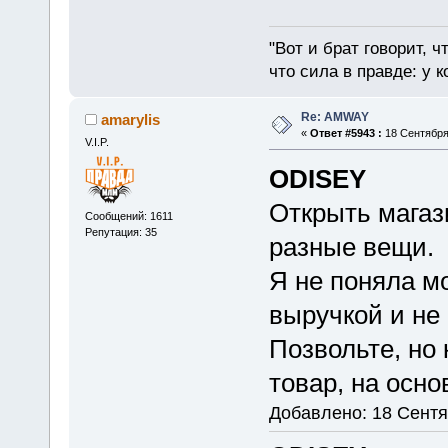
"Вот и брат говорит, ч
что сила в правде: у к
Re: AMWAY
amarylis
«
Ответ #5943 :
18 Сентября 
V.I.P.
ODISEY
Открыть магаз
Сообщений: 1611
Репутация: 35
разные вещи.
Я не поняла м
выручкой и не
Позвольте, но
товар, на осно
Добавлено: 18 Сентя