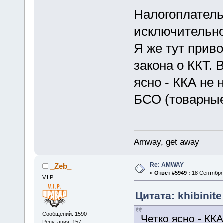
Налогоплатель
исключительно
Я же тут прив
закона о ККТ. 
ясно - ККА не 
БСО (товарные
Amway, get away
Re: AMWAY
_Zeb_
«
Ответ #5949 :
18 Сентября 
V.I.P.
Цитата: khibinit
Сообщений: 1590
Четко ясно - КК
Репутация: 157