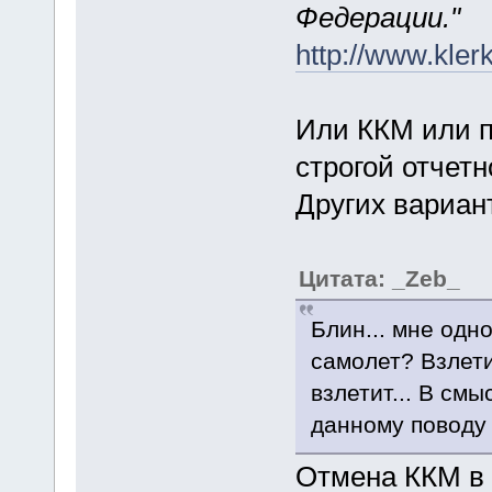
Федерации."
http://www.klerk
Или ККМ или п
строгой отчетн
Других вариант
Цитата: _Zeb_
Блин... мне одн
самолет? Взлетит 
взлетит... В смы
данному поводу 
Отмена ККМ в 