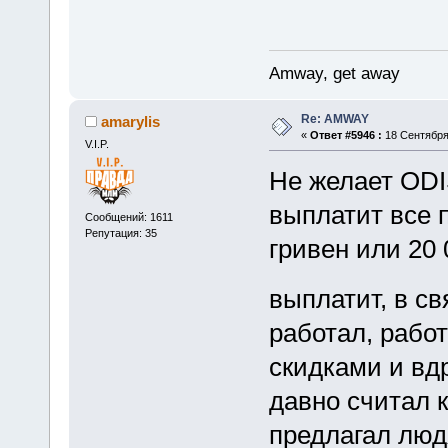
Amway, get away
Re: AMWAY
amarylis
«
Ответ #5946 :
18 Сентября 
V.I.P.
Не желает ODI
выплатит все п
Сообщений: 1611
Репутация: 35
гривен или 20 
выплатит, в с
работал, рабо
скидками и вдр
давно считал 
предлагал люд