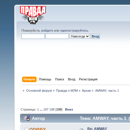
Пожалуйста,
войдите
или
зарегистрируйтесь
.
Начало
Помощь
Поиск
Вход
Регистрация
»
Основной форум
»
Правда о МЛМ
»
Архив
»
AMWAY, часть 1
Страницы:
1
...
197
198
[
199
]
Вниз
Автор
Тема: AMWAY, часть 1 (
Re: AMWAY
ODISEY