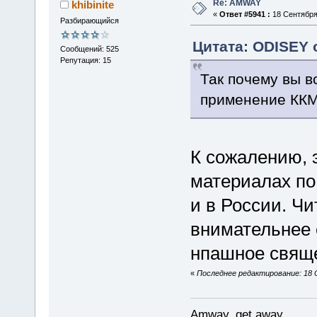
Re: AMWAY
khibinite
«
Ответ #5941 :
18 Сентября 
Разбирающийся
Цитата: ODISEY о
Сообщений: 525
Репутация: 15
Так почему вы в
применение ККМ
К сожалению, 
материалах по 
и в России. Чи
внимательнее о
нпашное свяще
«
Последнее редактирование: 18 Се
Amway, get away