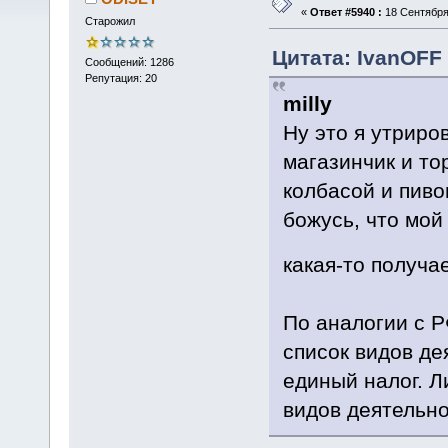
«
Ответ #5940 :
18 Сентября 
Старожил
Цитата: IvanOFF 
Сообщений: 1286
Репутация: 20
milly
Ну это я утриро
магазинчик и то
колбасой и пиво
божусь, что мой
какая-то получа
По аналогии с Р
список видов де
единый налог. Л
видов деятельно