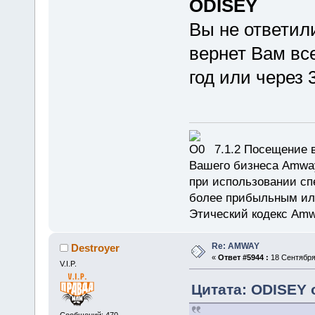
ODISEY
Вы не ответил
вернет Вам все
год или через 
7.1.2 Посещение в
Вашего бизнеса Amway
при использовании сп
более прибыльным или
Этический кодекс Amw
Re: AMWAY
Destroyer
«
Ответ #5944 :
18 Сентября 
V.I.P.
Цитата: ODISEY о