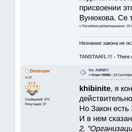
присвоении э
Вунюкова. Се т
«
Последнее редактирование: 18 С
Незнание закона не ос
TANSTAAFL !!! - There 
Re: AMWAY
Destroyer
«
Ответ #5950 :
18 Сентября 
V.I.P.
khibinite
, я к
действительно
Сообщений: 470
Репутация: 37
Но Закон есть 
И в нем сказан
2. "Организац