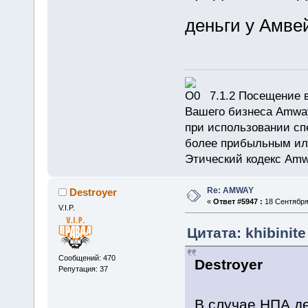
деньги у Амв
7.1.2 Посещение в
Вашего бизнеса Amway
при использовании сп
более прибыльным или
Этический кодекс Amw
Re: AMWAY
Destroyer
«
Ответ #5947 :
18 Сентября 
V.I.P.
Цитата: khibinit
Сообщений: 470
Destroyer
Репутация: 37
В случае НПА де