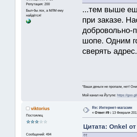
Репутация: 200
...тем выше ещ
Был-бы лох, а МЛМ ему
найдётся!
при заказе. Н
добровольно-п
шопе. Одним г
сверять адрес.
"Ваши деньги не пропали, нет! Они
Мой канал на Йутупе:
https://goo.g
Re: Интернет-магазин
viktorius
«
Ответ #9 :
13 Февраля 2012
Постоялец
Цитата: Onkel от
Сообщений: 494