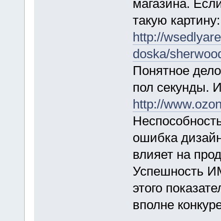
магазина. Есл
такую картину:
http://wsedlya
doska/sherwood
Понятное дело
пол секунды. 
http://www.ozon
Неспособность
ошибка дизайн
влияет на про
Успешность ИМ
этого показате
вполне конкур