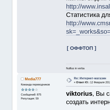
http://www.insal
Статистика д
http://www.cms
sk=_works&so=
[ ОФФТОП ]
Nullīus in verba
Re: Интернет-магазин
Media777
«
Ответ #3 :
12 Февраля 2012
Команда переводчиков
viktorius
, Вы 
Сообщений: 875
Репутация: 59
создать интер