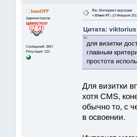
Re: Интернет-магазин
IvanOFF
«
Ответ #7 :
13 Февраля 2012
Администратор
Цитата: viktoriu
для визитки дос
Сообщений: 3857
главным критери
Репутация: 222
простота испол
Для визитки в
хотя CMS, кон
обычно то, с ч
в освоении.