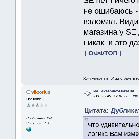
SE нет ничего 
не ошибаюсь -
взломал. Види
магазина у SE 
никак, и это д
[ ОФФТОП ]
Хочу умереть в той же стране, в ко
Re: Интернет-магазин
viktorius
«
Ответ #5 :
12 Февраля 2012
Постоялец
Цитата: Дублика
Сообщений: 494
Что удивительно
Репутация: 18
логика Вам изме