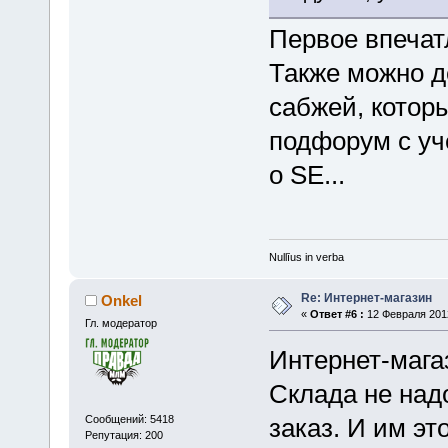
Первое впечатл
Также можно д
сабжей, котор
подфорум с уче
о SE...
Nullīus in verba
Re: Интернет-магазин
Onkel
«
Ответ #6 :
12 Февраля 2012
Гл. модератор
Интернет-магаз
Склада не над
Сообщений: 5418
заказ. И им эт
Репутация: 200