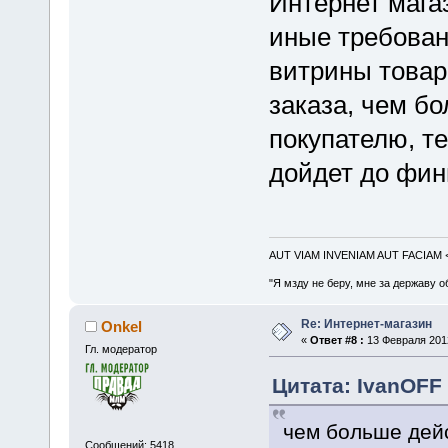
Интернет мага
иные требовани
витрины товар
заказа, чем б
покупателю, те
дойдет до фин
AUT VIAM INVENIAM AUT FACIAM
"Я мзду не беру, мне за державу о
Re: Интернет-магазин
Onkel
«
Ответ #8 :
13 Февраля 2012
Гл. модератор
Цитата: IvanOFF 
чем больше дей
Сообщений: 5418