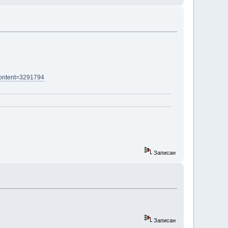
ontent=3291794
Записан
Записан