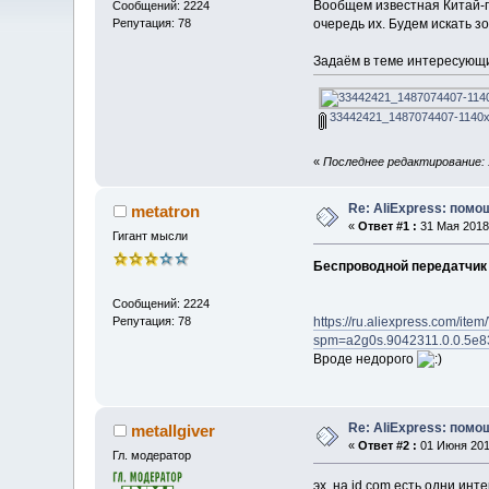
Вообщем известная Китай-п
Сообщений: 2224
Репутация: 78
очередь их. Будем искать з
Задаём в теме интересующ
33442421_1487074407-1140x
«
Последнее редактирование: 1
Re: AliExpress: пом
metatron
«
Ответ #1 :
31 Мая 2018,
Гигант мысли
Беспроводной передатчик 
Сообщений: 2224
Репутация: 78
https://ru.aliexpress.com/i
spm=a2g0s.9042311.0.0.5e
Вроде недорого
Re: AliExpress: пом
metallgiver
«
Ответ #2 :
01 Июня 2018
Гл. модератор
эх. на jd.com есть одни инт