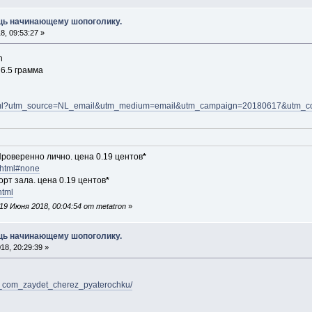
ощь начинающему шопоголику.
, 09:53:27 »
h
 6.5 граммa
.html?utm_source=NL_email&utm_medium=email&utm_campaign=20180617&utm_c
Проверенно лично. цена 0.19 центов
*
.html#none
орт зала. цена 0.19 центов
*
html
9 Июня 2018, 00:04:54 от metatron
»
ощь начинающему шопоголику.
8, 20:29:39 »
/jd_com_zaydet_cherez_pyaterochku/