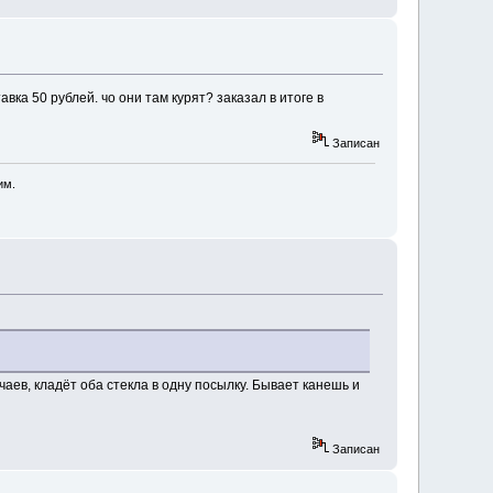
авка 50 рублей. чо они там курят? заказал в итоге в
Записан
им.
чаев, кладёт оба стекла в одну посылку. Бывает канешь и
Записан