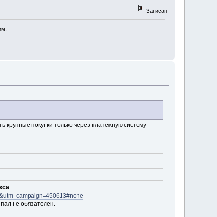
Записан
им.
ть крупные покупки только через платёжную систему
акса
ate&utm_campaign=450613#none
-пал не обязателен.