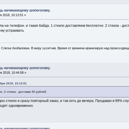
ощь начинающему шопоголику.
 2018, 10:13:51 »
кла на телефон. и такая байда. 1 стекло доставляем бесплатно. 2 стекла - дост
нку устраивать
. Слегка Хизбалован. В меру хуситчив. Время от времени иранизирую над происходящ
ощь начинающему шопоголику.
 2018, 10:44:58 »
ября 2018, 10:13:51
о. 2 стекла - доставка 50 рублей.
но стекло и сразу повторный заказ, и так хоть до вечера. Продаван в 99% слу
ходят одновременно.
ощь начинающему шопоголику.