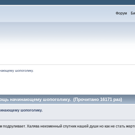
Форум
Би
инающему шопоголику.
мощь начинающему шопоголику. (Прочитано 16171 раз)
ачинающему шопоголику.
ум подруливает. Халява неизменный спутник нашей души но как не стать жер