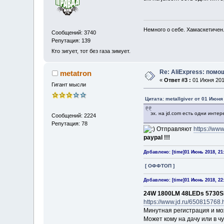
Немного о себе. Хамаскетичен
Сообщений: 3740
Репутация: 139
Кто зигует, тот без газа зимует.
Re: AliExpress: пом
metatron
«
Ответ #3 :
01 Июня 2018
Гигант мысли
Цитата: metallgiver от 01 Июня
эх. на jd.com есть одни интер
Сообщений: 2224
Репутация: 78
Отправляют
https://www
paypal !!!
Добавлено: [time]01 Июнь 2018, 21:
[ ОФФТОП ]
Добавлено: [time]01 Июнь 2018, 22:
24W 1800LM 48LEDs 5730S
https://www.jd.ru/6508157
Минутная регистрация и мо
Может кому на дачу или в ч