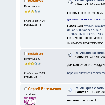
Re: AliExpress: пом
metatron
«
Ответ #5 :
02 Июня 2018
Гигант мысли
Почему оповещения на мыл
Добавлено: 04 Июня 2018, 08:48:24
Сообщений: 2224
Репутация: 78
Павер банк
https://ru.alie
dp=ce70f830ed7ea79fb3c167
1528091162811-04230-VnYZ
Цена меняется, продавец п
«
Последнее редактирование: 0
Re: AliExpress: пом
metatron
«
Ответ #6 :
14 Июня 2018
Гигант мысли
Для Магнитная 360 градусо
https://ru.aliexpress.com/
Сообщений: 2224
Репутация: 78
Re: AliExpress: пом
Сергей Евгеньевич
«
Ответ #7 :
14 Июня 2018
Топ Лидер
metatron
, а нахрена?