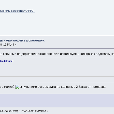
ионному коллективу АРГО!
ощь начинающему шопоголику.
, 17:54:44 »
хол клеишь и на держатель в машине. Или используешь кольцо как подставку, 
55:45[/time]
, шо жалко?
чуть ниже есть вкладка на халявные 2 бакса от продавца.
4 Июня 2018, 17:58:24 от metatron
»