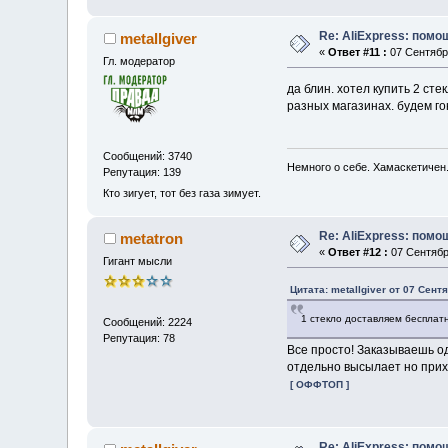
Re: AliExpress: пом
metallgiver
«
Ответ #11 :
07 Сентября
Гл. модератор
да блин. хотел купить 2 сте
разных магазинах. будем го
Сообщений: 3740
Немного о себе. Хамаскетичен
Репутация: 139
Кто зигует, тот без газа зимует.
Re: AliExpress: пом
metatron
«
Ответ #12 :
07 Сентября
Гигант мысли
Цитата: metallgiver от 07 Сент
1 стекло доставляем бесплатн
Сообщений: 2224
Репутация: 78
Все просто! Заказываешь од
отдельно высылает но при
[ ОФФТОП ]
Re: AliExpress: пом