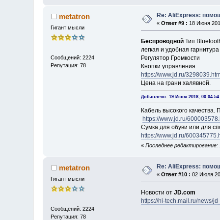
Re: AliExpress: пом
metatron
«
Ответ #9 :
18 Июня 2018
Гигант мысли
Беспроводной
Тип Bluetoot
легкая и удобная гарнитура
Регулятор Громкости
Сообщений: 2224
Репутация: 78
Кнопки управления
https://www.jd.ru/3298039
Цена на грани халявной.
Добавлено: 19 Июня 2018, 00:04:54
Кабель высокого качества. 
https://www.jd.ru/600003578
Сумка для обуви или для сп
https://www.jd.ru/600345775.
«
Последнее редактирование: 1
Re: AliExpress: пом
metatron
«
Ответ #10 :
02 Июля 201
Гигант мысли
Новости от
JD.com
https://hi-tech.mail.ru/news
Сообщений: 2224
Репутация: 78