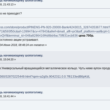
ощь начинающему шопоголику.
, 21:43:13 »
о не приходят?
xpress.com/store/product/PINENG-PN-920-20000-Bank/4243015_32874353677.html
1fd593f50c&af=139947&cv=47843&afref=&mall_affr=pr3&aff_platform=aaf&cp
vQVf&terminal_id=048a8286416f4d8bb9ac70f831ecb836
цена 700р.
остоянно акции устраивает.
4 Июня 2018, 08:48:24 от metatron
»
ощь начинающему шопоголику.
, 15:04:20 »
в Универсальный вращающийся металлическое кольцо. Чуть ниже купон продав
item/360/32870225449.html?spm=a2g0s.9042311.0.0.7f6133edB6pKdL
ощь начинающему шопоголику.
, 16:41:44 »