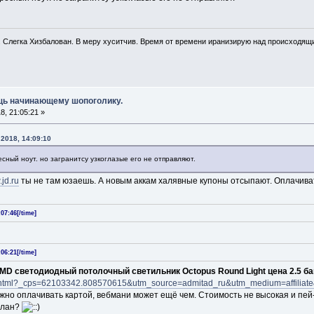
. Слегка Хизбалован. В меру хуситчив. Время от времени иранизирую над происходящ
ощь начинающему шопоголику.
, 21:05:21 »
 2018, 14:09:10
есный ноут. но загранитсу узкоглазые его не отправляют.
.jd.ru
ты не там юзаешь. А новым аккам халявные купоны отсыпают. Оплачива
07:46[/time]
06:21[/time]
MD светодиодный потолочный светильник Octopus Round Light
цена 2.5 б
68.html?_cps=62103342.808570615&utm_source=admitad_ru&utm_medium=affili
жно оплачивать картой, вебмани может ещё чем. Стоимость не высокая и пей
улан?