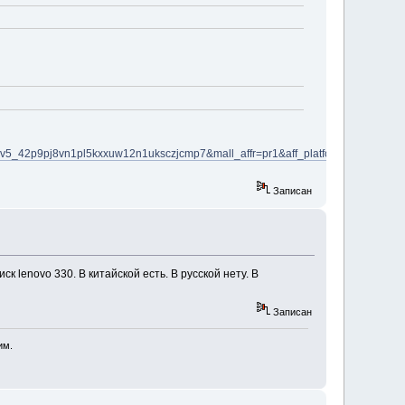
_42p9pj8vn1pl5kxxuw12n1uksczjcmp7&mall_affr=pr1&aff_platform=default&c
Записан
ск lenovo 330. В китайской есть. В русской нету. В
Записан
им.