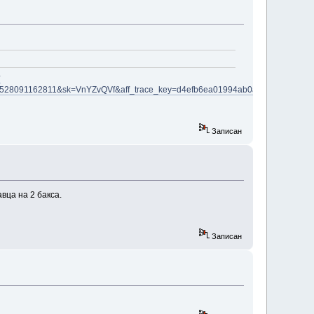
?
t=1528091162811&sk=VnYZvQVf&aff_trace_key=d4efb6ea01994ab0add03af73068c
Записан
ца на 2 бакса.
Записан