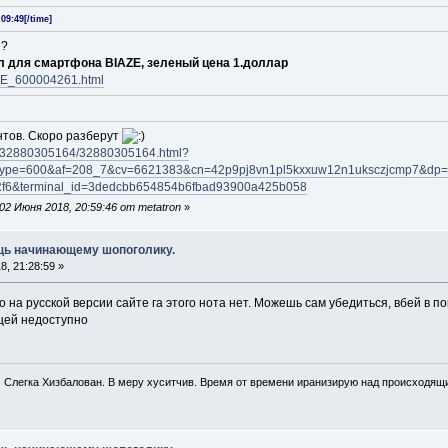
09:49[/time]
н?
 для смартфона BIAZE, зеленый
цена 1.доллар
IAZE_600004261.html
нтов. Скоро разберут
tem/32880305164/32880305164.html?
type=600&af=208_7&cv=6621383&cn=42p9pj8vn1pl5kxxuw12n1uksczjcmp7&dp=v5
Rf6&terminal_id=3dedcbb654854b6fbad93900a425b058
2 Июня 2018, 20:59:46 от metatron
»
ощь начинающему шопоголику.
, 21:28:59 »
о на русской версии сайте га этого нота нет. Можешь сам убедиться, вбей в пои
ицей недоступно
. Слегка Хизбалован. В меру хуситчив. Время от времени иранизирую над происходящ