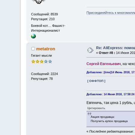
Присоединяйтесь к многомилл
Сообщений: 8539
Репутация: 210
Боевой кот.... Фашист-
Интернационалист
Re: AliExpress: пом
metatron
«
Ответ #8 :
14 Июня 2018
Гигант мысли
Сергей Евгеньевич
, на че
Добавлено: [time]14 Июнь 2018, 17:
Сообщений: 2224
Репутация: 78
[ ОФФТОП ]
Добавлено: 14 Июня 2018, 17:58:24
Евгеничь, так цена 1 рубль
Цитировать
Акция продавца:
Получить купон продавца
«
Последнее редактирование: 1