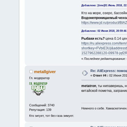
Добавлено: [time]01 Июнь 2018, 22:
Кто на море, озеро, бассей
Водонепроницаемый чехол
https://www.jd.ru/product/B
Добавлено: 02 Июня 2018, 20:59:46
Рыбаки есть?
цена 0.14 це
https://ru.aliexpress.com/i
shortkey=FVbiE3Uj&address
1527962288120-09978-jqf2
«
Последнее редактирование: 0
Re: AliExpress: пом
metallgiver
«
Ответ #4 :
02 Июня 2018
Гл. модератор
metatron
, ты нипаверишь, н
китайской пометка, загран
Сообщений: 3740
Немного о себе. Хамаскетичен
Репутация: 139
Кто зигует, тот без газа зимует.