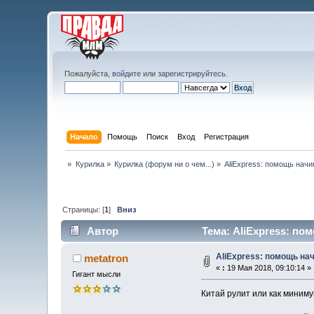
Пожалуйста,
войдите
или
зарегистрируйтесь
.
Начало
Помощь
Поиск
Вход
Регистрация
»
Курилка
»
Курилка (форум ни о чем...)
»
AliExpress: помощь нач
Страницы: [
1
]
Вниз
Автор
Тема: AliExpress: по
AliExpress: помощь н
metatron
«
:
19 Мая 2018, 09:10:14 »
Гигант мысли
Китай рулит или как миним