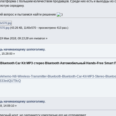
латформа с большим количеством продавцов. Среди них есть и выходцы из с
олотую середину.
ий вопрос и пытаемся найти решение
570.jpg
(43.26 КБ, 1140x570 - просмотрено 413 раз.)
9 Мая 2018, 09:13:28 от metatron
»
ощь начинающему шопоголику.
 15:28:00 »
Bluetooth Car Kit MP3 стерео Bluetooth Автомобильный Hands-Free Smart 
tem/Vehemo-N8-Wireless-Transmitter-Bluetooth-Bluetooth-Car-Kit-MP3-Stereo-Blue
8333edQUT9cQ
ощь начинающему шопоголику.
, 14:09:10 »
ересный ноут. но загранитсу узкоглазые его не отправляют.