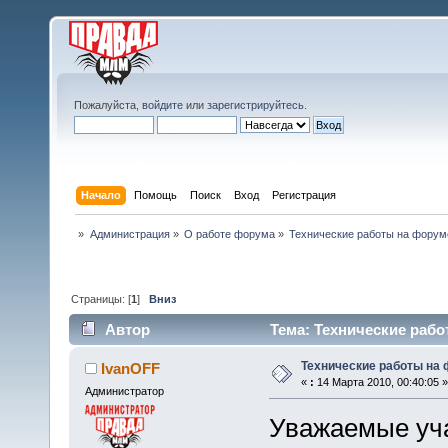
Пожалуйста,
войдите
или
зарегистрируйтесь
.
Начало
Помощь
Поиск
Вход
Регистрация
»
Администрация
»
О работе форума
»
Технические работы на форум
Страницы: [
1
]
Вниз
Автор
Тема: Технические рабо
Технические работы на
IvanOFF
«
:
14 Марта 2010, 00:40:05 »
Администратор
Уважаемые уча