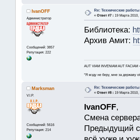
Re: Технические работы
IvanOFF
«
Ответ #7 :
19 Марта 2010, 
Администратор
Библиотека:
ht
Архив Амит:
ht
Сообщений: 3857
Репутация: 222
AUT VIAM INVENIAM AUT FACIAM
"Я мзду не беру, мне за державу о
Re: Технические работы
Marksman
«
Ответ #8 :
19 Марта 2010, 
V.I.P.
IvanOFF
,
Смена сервера
Сообщений: 5616
Предыдущий се
Репутация: 214
всё хуже и хуж