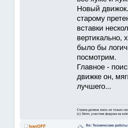
Новый движок.
старому претен
вставки неско
вертикально, 
было бы логичн
посмотрим.
Главное - пои
движке он, мяг
лучшего...
Страна должна знать не только сво
(c) Simm, участник форума на exler
Re: Технические работы
IvanOFF