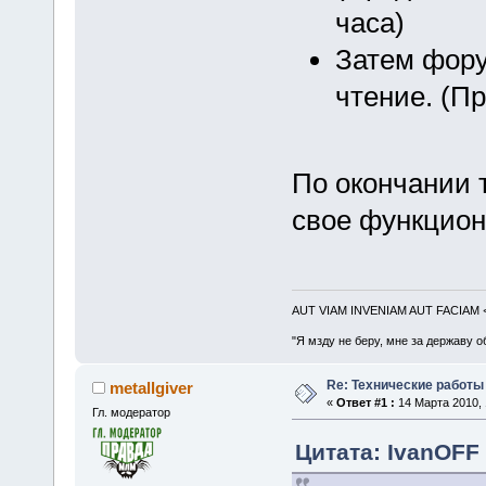
часа)
Затем фору
чтение. (П
По окончании 
свое функцион
AUT VIAM INVENIAM AUT FACIAM
"Я мзду не беру, мне за державу о
Re: Технические работы
metallgiver
«
Ответ #1 :
14 Марта 2010, 
Гл. модератор
Цитата: IvanOFF 