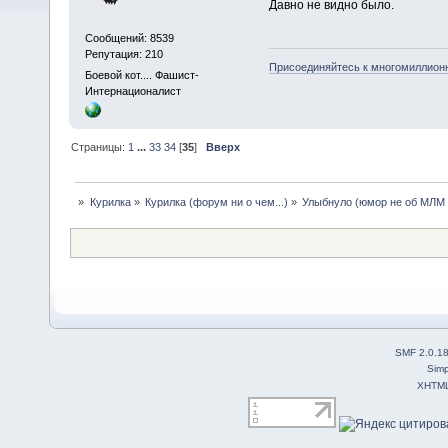
Давно не видно было.
Сообщений: 8539
Репутация: 210
Присоединяйтесь к многомиллион
Боевой кот.... Фашист-
Интернационалист
Страницы:
1
...
33
34
[
35
]
Вверх
»
Курилка
»
Курилка (форум ни о чем...)
»
Улыбнуло (юмор не об МЛМ 
SMF 2.0.1
Simp
XHTM