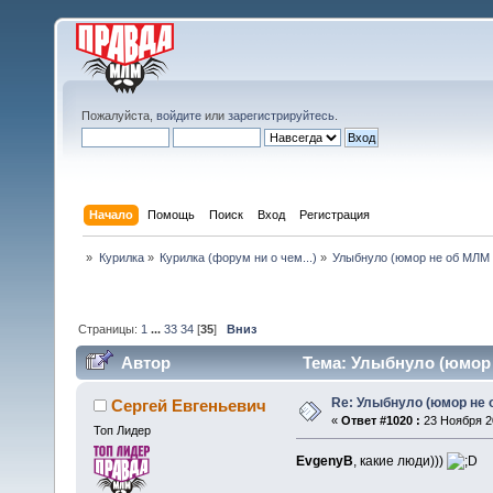
Пожалуйста,
войдите
или
зарегистрируйтесь
.
Начало
Помощь
Поиск
Вход
Регистрация
»
Курилка
»
Курилка (форум ни о чем...)
»
Улыбнуло (юмор не об МЛМ 
Страницы:
1
...
33
34
[
35
]
Вниз
Автор
Тема: Улыбнуло (юмор н
Re: Улыбнуло (юмор не о
Сергей Евгеньевич
«
Ответ #1020 :
23 Ноября 20
Топ Лидер
EvgenyB
, какие люди)))