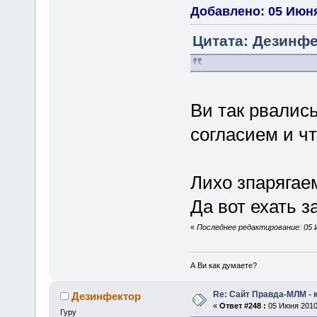
Добавлено: 05 Июня
Цитата: Дезинфе
Ви так рвались
согласием и чт
Лихо зпарягае
Да вот ехать 
«
Последнее редактирование: 05 И
А Ви как думаете?
Re: Сайт Правда-МЛМ - 
Дезинфектор
«
Ответ #248 :
05 Июня 2010,
Гуру