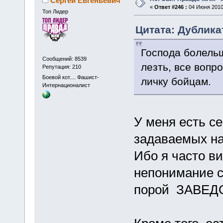
Сергей Евгеньевич
«
Ответ #246 :
04 Июня 2010,
Топ Лидер
Цитата: Дубликат
Господа болельщ
Сообщений: 8539
лезть, все вопр
Репутация: 210
Боевой кот.... Фашист-
личку бойцам.
Интернационалист
У меня есть с
задаваемых на
Ибо я часто ви
непонимание с
порой ЗАВЕДО