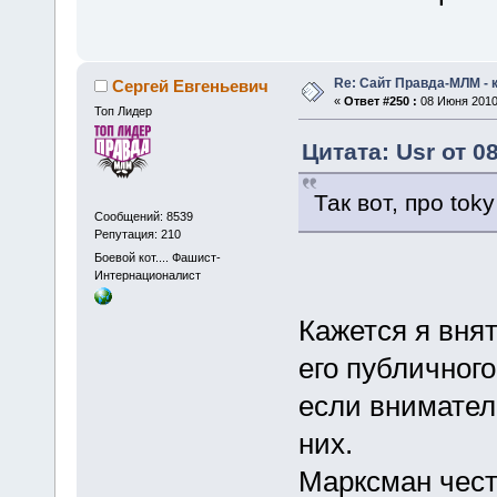
Re: Сайт Правда-МЛМ - 
Сергей Евгеньевич
«
Ответ #250 :
08 Июня 2010,
Топ Лидер
Цитата: Usr от 0
Так вот, про tok
Сообщений: 8539
Репутация: 210
Боевой кот.... Фашист-
Интернационалист
Кажется я внят
его публичного
если вниматель
них.
Марксман чест