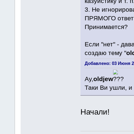
казуистику и т.
3. Не игнориров
ПРЯМОГО ответ
Принимается?
Если "нет" - дав
создаю тему "
ol
Добавлено: 03 Июня 20
Ау,
oldjew
Таки Ви ушли, и
Начали!