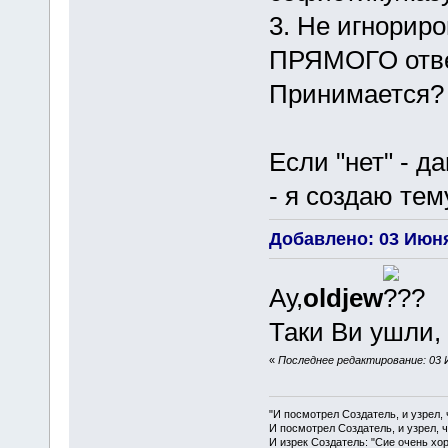
3. Не игнорир
ПРЯМОГО отве
Принимается?
Если "нет" - д
- я создаю тем
Добавлено: 03 Июня
Ау,
oldjew
Таки Ви ушли, 
«
Последнее редактирование: 03 
"И посмотрел Создатель, и узрел,
И посмотрел Создатель, и узрел, 
И изрек Создатель: "Сие очень хо