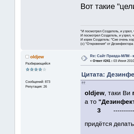
Вот такие "цел
"И посмотрел Создатель, и узрел,
И посмотрел Создатель, и узрел, 
И изрек Создатель: "Сие очень хо
(с) "Откровения" от Дезинфектора
Re: Сайт Правда-МЛМ - 
oldjew
«
Ответ #241 :
03 Июня 2010,
Разбирающийся
Цитата: Дезинфе
Сообщений: 873
Репутация: 26
oldjew
, таки Ви
а то
"Дезинфек
3
-------
придётся делат