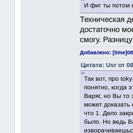
И фиг ты потом 
Техническая де
достаточно мое
смогу. Разниц
Добавлено: [time]08
Цитата: Usr от 0
Так вот, про tok
понятно, когда 
Варяг, но Вы то 
может доказать 
что 1. Дело зак
было. Но ведь Ва
изворачиваешься