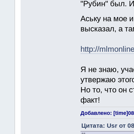
"Рубин" был. И
Аську на мое 
высказал, а т
http://mlmonlin
Я не знаю, уча
утвержаю этого
Но то, что он 
факт!
Добавлено: [time]08
Цитата: Usr от 0