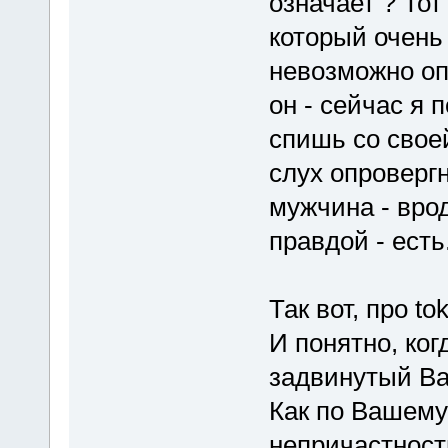
означает ? Тот
который очень 
невозможно опр
он - сейчас я 
спишь со своей
слух опровергн
мужчина - вро
правдой - есть.
Так вот, про to
И понятно, ког
задвинутый Вар
Как по Вашему
непричастность