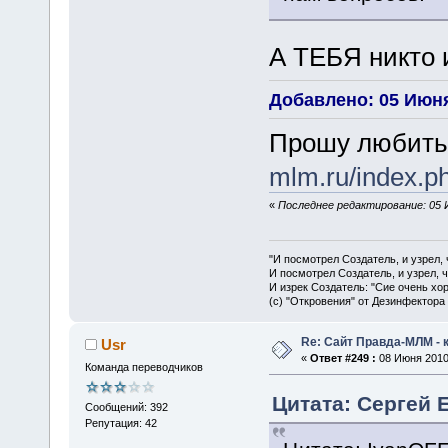
А ТЕБЯ никто 
Добавлено: 05 Июня
Прошу любить
mlm.ru/index.p
«
Последнее редактирование: 05 
"И посмотрел Создатель, и узрел,
И посмотрел Создатель, и узрел, 
И изрек Создатель: "Сие очень хо
(с) "Откровения" от Дезинфектора
Re: Сайт Правда-МЛМ - 
Usr
«
Ответ #249 :
08 Июня 2010,
Команда переводчиков
Цитата: Сергей 
Сообщений: 392
Репутация: 42