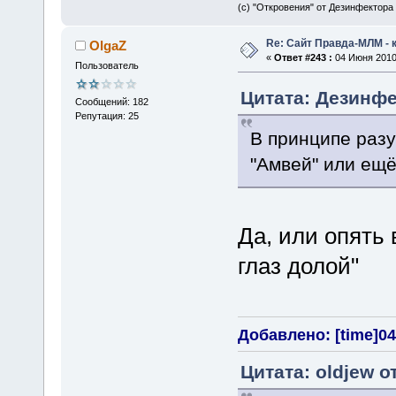
(с) "Откровения" от Дезинфектора
Re: Сайт Правда-МЛМ - 
OlgaZ
«
Ответ #243 :
04 Июня 2010,
Пользователь
Цитата: Дезинфе
Сообщений: 182
Репутация: 25
В принципе разу
"Амвей" или ещё
Да, или опять 
глаз долой"
Добавлено: [time]04
Цитата: oldjew о