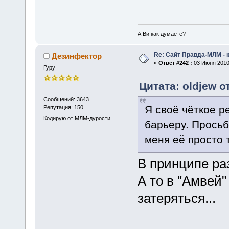
А Ви как думаете?
Re: Сайт Правда-МЛМ - 
Дезинфектор
«
Ответ #242 :
03 Июня 2010,
Гуру
Цитата: oldjew о
Сообщений: 3643
Я своё чёткое р
Репутация: 150
Кодирую от МЛМ-дурости
барьеру. Просьб
меня её просто т
В принципе ра
А то в "Амвей"
затеряться...