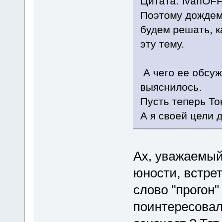
Цитата: IvanOFF
Поэтому дождемс
будем решать, к
эту тему.
А чего ее обсуж
выяснилось.
Пусть теперь То
А я своей цели д
Ах, уважаемый
юности, встре
слово "прогон" 
поинтересовалс