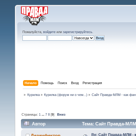
Пожалуйста,
войдите
или
зарегистрируйтесь
.
Начало
Помощь
Поиск
Вход
Регистрация
»
Курилка
»
Курилка (форум ни о чем...)
»
Сайт Правда-МЛМ - как фан
Страницы:
1
...
7
8
[
9
]
Вниз
Автор
Тема: Сайт Правда-МЛМ 
Re: Сайт Правда-МЛМ - 
Дезинфектор