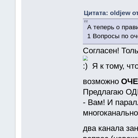
Цитата: oldjew о
А теперь о прав
1 Вопросы по оч
Согласен! Тол
Я к тому, чт
возможно
ОЧЕ
Предлагаю ОД
- Вам! И пара
многоканально
два канала за