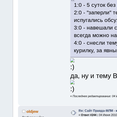
1:0 - 5 суток бе
2:0 - "заперли"
испугались обс
3:0 - навешали 
всегда можно на
4:0 - снесли те
курилку, за яв
да, ну и тему 
«
Последнее редактирование: 04 И
Re: Сайт Правда-МЛМ - 
oldjew
«
Ответ #244 :
04 Июня 2010,