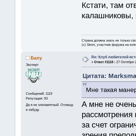
Кстати, там от
калашниковы,
Страна должна знать не только сво
(c) Simm, участник форума на exler
Re: Клуб любителей ист
Балу
«
Ответ #1118 :
27 Октября 2
Эксперт
Цитата: Marksman
Мне такая манер
Сообщений: 1119
Репутация: 93
А мне не очень
Да я не злопамятный. Отомщу
и забуду.
рассмотрения в
за счет огран
зрения препод