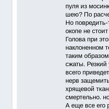
пуля из мосин
шею? По расче
Но повредить-т
окопе не стоит
Голова при это
наклоненном т
таким образом
сжаты. Резкий 
всего приведе
нерв защемить
хрящевой ткани
смертельно. но
А еще все его 