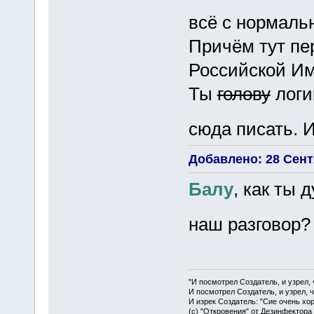
всё с нормаль
Причём тут пе
Российской Им
Ты
голову
логи
сюда писать. И
Добавлено: 28 Сентя
Балу
, как ты 
наш разговор
"И посмотрел Создатель, и узрел,
И посмотрел Создатель, и узрел, 
И изрек Создатель: "Сие очень хо
(с) "Откровения" от Дезинфектора