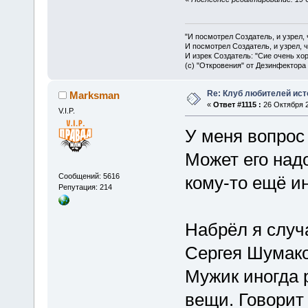
"И посмотрел Создатель, и узрел,
И посмотрел Создатель, и узрел, 
И изрек Создатель: "Сие очень хо
(с) "Откровения" от Дезинфектора
Re: Клуб любителей ист
Marksman
«
Ответ #1115 :
26 Октября 2
V.I.P.
У меня вопрос
Может его надо
Сообщений: 5616
кому-то ещё ин
Репутация: 214
Набрёл я случ
Сергея Шумако
Мужик иногда 
вещи. Говорит