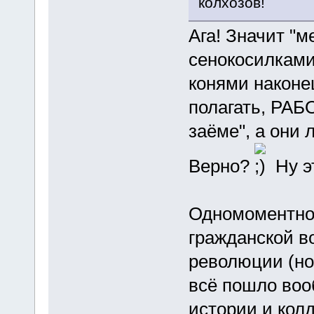
колхозов!
Ага! Значит "
сенокосилками,
конями наконец
полагать, РАБО
заёме", а они
Верно?
Ну эт
Одномоментно 
гражданской в
революции (но
всё пошло воо
истории и колд