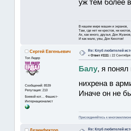
уж тем более 
В нашем мире машин и экранов,
Там, где нет ни крестов, ни киотов,
Ах, как много, друзья, Дон Жуанов
И как мало, увы, Дон Кихотов!
Re: Клуб любителей ист
Сергей Евгеньевич
«
Ответ #1111 :
22 Сентября 
Топ Лидер
Балу
, я поня
нихрена в арм
Сообщений: 8539
Репутация: 210
Иначе он не б
Боевой кот.... Фашист-
Интернационалист
Присоединяйтесь к многомиллион
Re: Клуб любителей ист
Дезинфектор