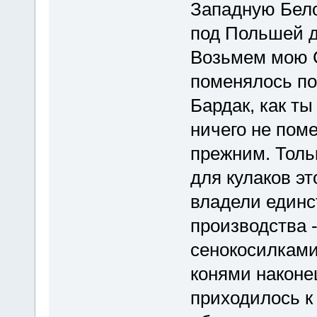
Западную Бело
под Польшей д
Возьмем мою С
поменялось пок
Бардак, как т
ничего не пом
прежним. Толь
для кулаков эт
владели единс
производства 
сенокосилками,
конями наконе
приходилось к