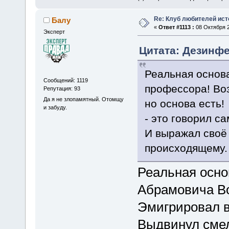
Re: Клуб любителей ист
Балу
«
Ответ #1113 :
08 Октября 2
Эксперт
Цитата: Дезинфе
Реальная основа
Сообщений: 1119
профессора! Воз
Репутация: 93
Да я не злопамятный. Отомщу
но основа есть!
и забуду.
- это говорил са
И выражал своё
происходящему.
Реальная основ
Абрамовича Во
Эмигрировал в
Выдвинул смел