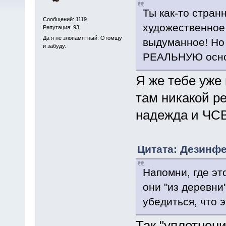
Ты как-то стран
Сообщений: 1119
художественное
Репутация: 93
Да я не злопамятный. Отомщу
выдуманное! Но
и забуду.
РЕАЛЬНУЮ осно
Я же тебе уже 
там никакой р
надежда и ЧСВ
Цитата: Дезинфе
Напомни, где эт
они "из деревни
убедиться, что 
Так "уплотнени