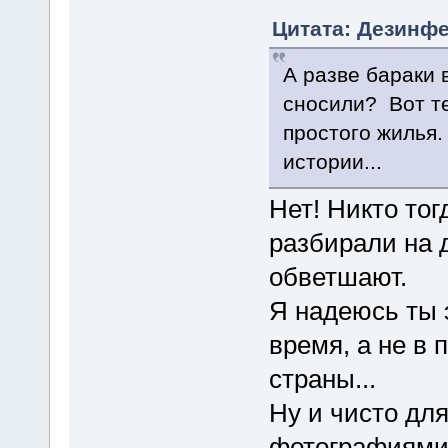
Цитата: Дезинфе
А разве бараки 
сносили? Вот те
простого жилья.
истории...
Нет! Никто тог
разбирали на 
обветшают.
Я надеюсь ты 
время, а не в
страны...
Ну и чисто для 
фотографиями