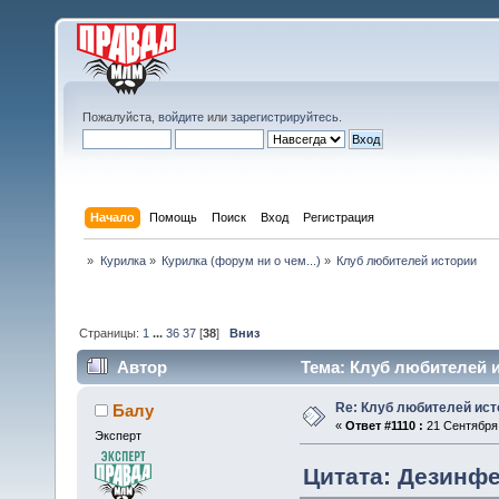
Пожалуйста,
войдите
или
зарегистрируйтесь
.
Начало
Помощь
Поиск
Вход
Регистрация
»
Курилка
»
Курилка (форум ни о чем...)
»
Клуб любителей истории
Страницы:
1
...
36
37
[
38
]
Вниз
Автор
Тема: Клуб любителей и
Re: Клуб любителей ист
Балу
«
Ответ #1110 :
21 Сентября 
Эксперт
Цитата: Дезинфе