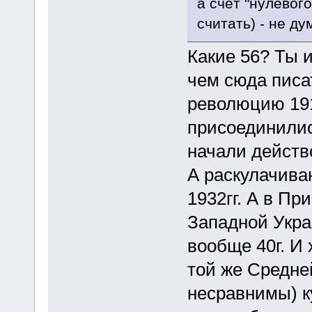
а счёт "нулевого
считать) - не ду
Какие 56? Ты 
чем сюда писат
революцию 19
присоединилис
начали действ
А раскулачиван
1932гг. А в Пр
Западной Укра
вообще 40г. И 
той же Средне
несравнимы) ку