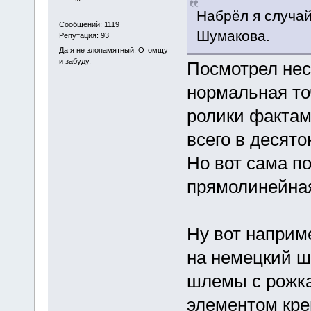
Набрёл я случай
Сообщений: 1119
Шумакова.
Репутация: 93
Да я не злопамятный. Отомщу
и забуду.
Посмотрел нес
нормальная то
ролики фактам
всего в десято
Но вот сама п
прямолинейна
Ну вот наприм
на немецкий ш
шлемы с рожка
элементом кре