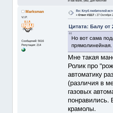
И как мало, увы, Дон Кихотов!
Re: Клуб любителей ист
Marksman
«
Ответ #1117 :
27 Октября 2
V.I.P.
Цитата: Балу от 
Но вот сама под
Сообщений: 5616
прямолинейная.
Репутация: 214
Мне такая ман
Ролик про "рож
автоматику ра
(различия в м
газовых автома
понравились. 
крамолы.