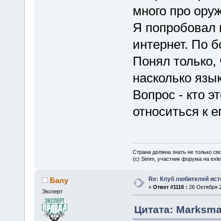
много про оруж
Я попробовал п
интернет. По б
Понял только, 
насколько язык
Вопрос - кто э
относиться к е
Страна должна знать не только сво
(c) Simm, участник форума на exler
Re: Клуб любителей ист
Балу
«
Ответ #1116 :
26 Октября 2
Эксперт
Цитата: Marksman